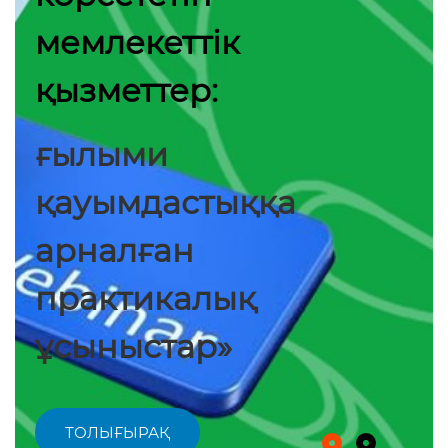
мемлекеттік
қызметтер:
ғылыми
қауымдастыққа
арналған
практикалық
ұсыныстар»
ТОЛЫҒЫРАҚ