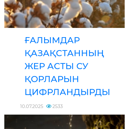
ҒАЛЫМДАР
ҚАЗАҚСТАННЫҢ
ЖЕР АСТЫ СУ
ҚОРЛАРЫН
ЦИФРЛАНДЫРДЫ
10.07.2025
2533