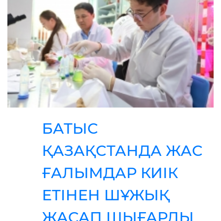
БАТЫС
ҚАЗАҚСТАНДА ЖАС
ҒАЛЫМДАР КИІК
ЕТІНЕН ШҰЖЫҚ
ЖАСАП ШЫҒАРДЫ