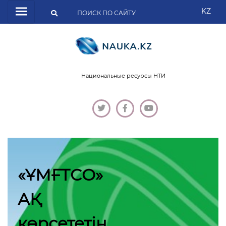
KZ
Национальные ресурсы НТИ
«ҰМҒТСО»
АҚ
көрсететін