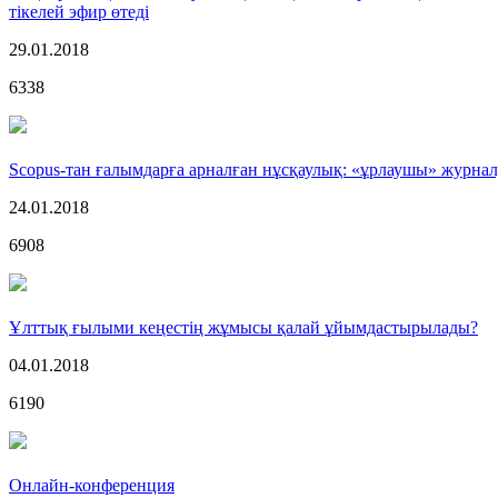
тікелей эфир өтеді
29.01.2018
6338
Scopus-тан ғалымдарға арналған нұсқаулық: «ұрлаушы» журналд
24.01.2018
6908
Ұлттық ғылыми кеңестің жұмысы қалай ұйымдастырылады?
04.01.2018
6190
Онлайн-конференция