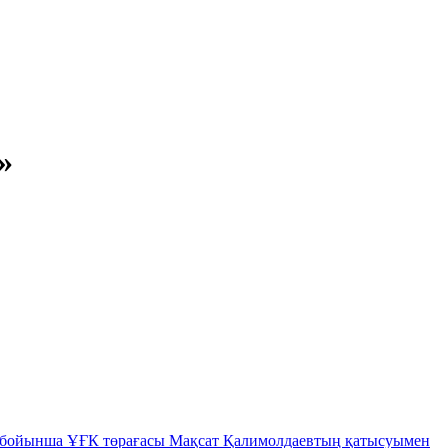
»
ы бойынша ҰҒК төрағасы Мақсат Қалимолдаевтың қатысуымен