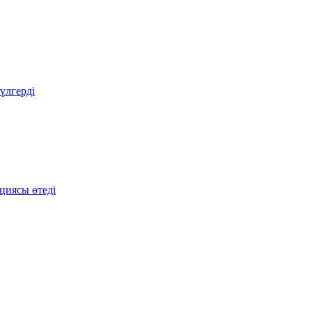
үлгерді
нциясы өтеді