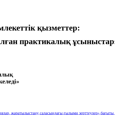
лекеттік қызметтер:
лған практикалық ұсыныстар
иялық
келеді»
иялар, жаратылыстану саласындағы ғылыми зерттеулер» бағыт