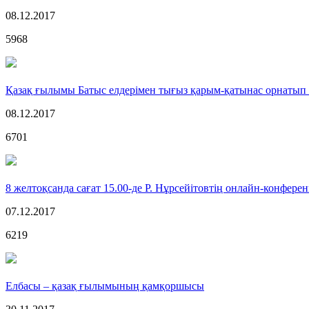
08.12.2017
5968
Қазақ ғылымы Батыс елдерімен тығыз қарым-қатынас орнатып 
08.12.2017
6701
8 желтоқсанда сағат 15.00-де Р. Нұрсейітовтің онлайн-конфере
07.12.2017
6219
Елбасы – қазақ ғылымының қамқоршысы