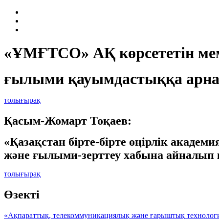
«ҰМҒТСО» АҚ көрсететін мем
ғылыми қауымдастыққа арна
толығырақ
Қасым-Жомарт Тоқаев:
«Қазақстан бірте-бірте өңірлік академ
және ғылыми-зерттеу хабына айналып 
толығырақ
Өзектi
«Ақпараттық, телекоммуникациялық және ғарыштық технолог