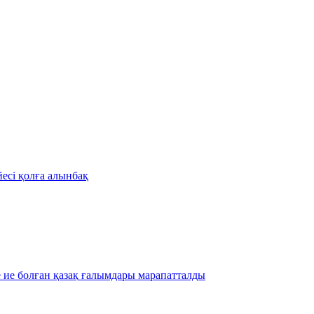
есі қолға алынбақ
е ие болған қазақ ғалымдары марапатталды