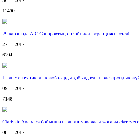
30.11.2017
11490
29 қарашада А.С.Сапаровтың онлайн-конференциясы өтеді
27.11.2017
6294
Ғылыми техникалық жобаларды қабылдаудың электрондық жүй
09.11.2017
7148
Clarivate Analytics бойынша ғылыми мақаласы жоғары сілтемег
08.11.2017