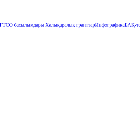
ҒТСО басылымдары
Халықаралық гранттар
Инфографика
БАҚ-та