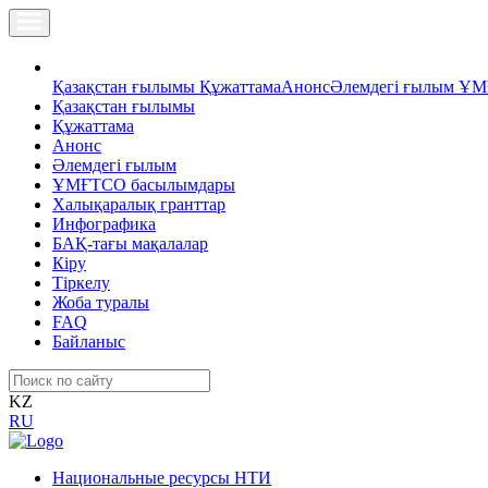
Қазақстан ғылымы
Құжаттама
Анонс
Әлемдегі ғылым
ҰМ
Қазақстан ғылымы
Құжаттама
Анонс
Әлемдегі ғылым
ҰМҒТСО басылымдары
Халықаралық гранттар
Инфографика
БАҚ-тағы мақалалар
Кіру
Тіркелу
Жоба туралы
FAQ
Байланыс
KZ
RU
Национальные ресурсы НТИ