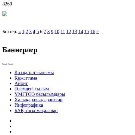
8260
Беттер:
«
1
2
3
4
5
6
7
8
9
10
11
12
13
14
15
16
»
Баннерлер
Қазақстан ғылымы
Құжаттама
Анонс
Әлемдегі ғылым
ҰМҒТСО басылымдары
Халықаралық гранттар
Инфографика
БАҚ-тағы мақалалар