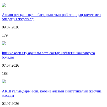
Алғаш рет қашықтан басқарылатын роботтардың көмегімен
операция жүргізілді
09.07.2026
179
Ішекке әсер ету арқылы есте сақтау қабілетін жақсартуға
болады
07.07.2026
188
АҚШ ғалымдары өсіп, көбейе алатын синтетикалық жасуша
жасады
02.07.2026