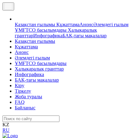
Қазақстан ғылымы
Құжаттама
Анонс
Әлемдегі ғылым
ҰМҒТСО басылымдары
Халықаралық
гранттар
Инфографика
БАҚ-тағы мақалалар
Қазақстан ғылымы
Құжаттама
Анонс
Әлемдегі ғылым
ҰМҒТСО басылымдары
Халықаралық гранттар
Инфографика
БАҚ-тағы мақалалар
Кіру
Тіркелу
Жоба туралы
FAQ
Байланыс
KZ
RU