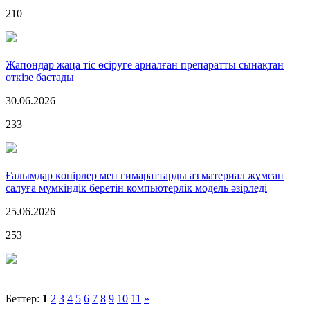
210
Жапондар жаңа тіс өсіруге арналған препаратты сынақтан
өткізе бастады
30.06.2026
233
Ғалымдар көпірлер мен ғимараттарды аз материал жұмсап
салуға мүмкіндік беретін компьютерлік модель әзірледі
25.06.2026
253
Беттер:
1
2
3
4
5
6
7
8
9
10
11
»