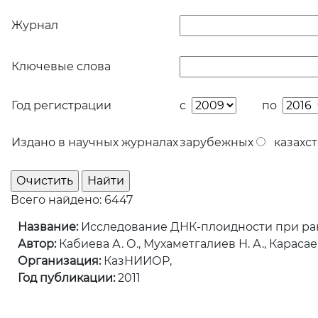
Журнал
Ключевые слова
Год регистрации
с
по
Издано в научных журналах
зарубежных
казахст
Всего найдено: 6447
Название:
Исследование ДНК-плоидности при рак
Автор:
Кабиева А. О., Мухаметгалиев Н. А., Карасаев
Организация:
КазНИИОР,
Год публикации:
2011