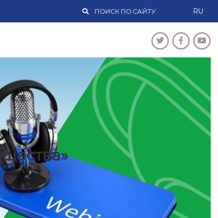
RU
бщества»