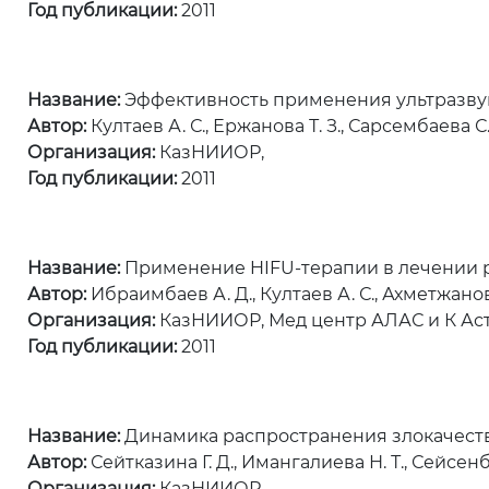
Год публикации:
2011
Название:
Эффективность применения ультразвуко
Автор:
Култаев А. С., Ержанова Т. З., Сарсембаева С. 
Организация:
КазНИИОР,
Год публикации:
2011
Название:
Применение HIFU-терапии в лечении р
Автор:
Ибраимбаев А. Д., Култаев А. С., Ахметжанова
Организация:
КазНИИОР, Мед центр АЛАС и К Аст
Год публикации:
2011
Название:
Динамика распространения злокачеств
Автор:
Сейтказина Г. Д., Имангалиева Н. Т., Сейсенбае
Организация:
КазНИИОР,