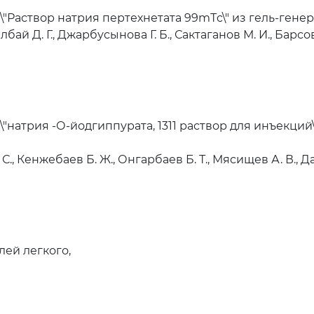
"Раствор натрия пертехнетата 99mТc\" из гель-гене
лбай Д. Г., Джарбусынова Г. Б., Сактаганов М. И., Барсов 
натрия -О-йодгиппурата, 1311 раствор для инъекций\
С., Кенжебаев Б. Ж., Онгарбаев Б. Т., Мясищев А. В., Да
ей легкого,