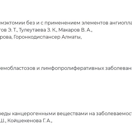
эктомии без и с применением элементов ангиопла
 Э. Т., Тулеутаева З. К., Макаров В. А.,
ова, Горонкодиспансер Алматы,
гемобластозов и лимфопролиферативных заболеван
реды канцерогенными веществами на заболеваемос
Ш., Койшекенова Г. А.,