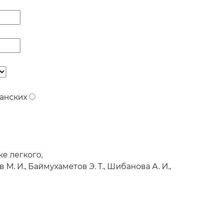
анских
е легкого,
 М. И., Баймухаметов Э. Т., Шибанова А. И.,