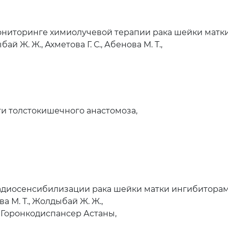
ониторинге химиолучевой терапии рака шейки матки
й Ж. Ж., Ахметова Г. С., Абенова М. Т.,
и толстокишечного анастомоза,
диосенсибилизации рака шейки матки ингибиторами
ва М. Т., Жолдыбай Ж. Ж.,
Горонкодиспансер Астаны,