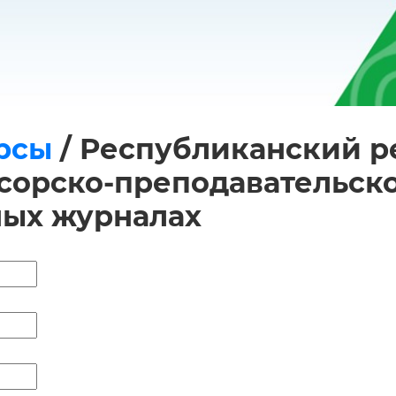
рсы
/
Республиканский ре
орско-преподавательског
ных журналах