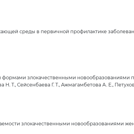
жающей среды в первичной профилактике заболева
 формами злокачественными новообразованиями по
 Н. Т., Сейсенбаева Г. Т., Ажмагамбетова А. Е., Петухов 
аемости злокачественными новообразованиями женс