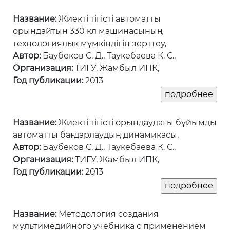
Название:
Жиекті тігісті автоматты
орындайтын 330 кл машинасының
технологиялық мүмкіндігін зерттеу,
Автор:
Баубеков С. Д., Таукебаева К. С.,
Организация:
ТИГУ, Жамбыл ИПК,
Год публикации:
2013
Название:
Жиекті тігісті орындаудағы бұйымды
автоматты бағдарлаудың динамикасы,
Автор:
Баубеков С. Д., Таукебаева К. С.,
Организация:
ТИГУ, Жамбыл ИПК,
Год публикации:
2013
Название:
Методология создания
мультимедийного учебника с применением