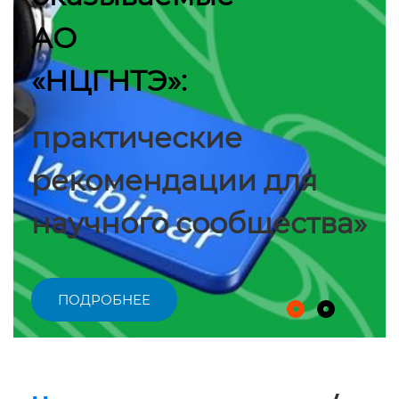
АО
«НЦГНТЭ»:
практические
рекомендации для
научного сообщества»
ПОДРОБНЕЕ