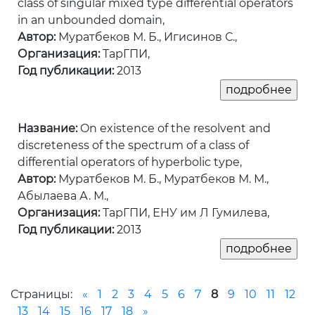
class of singular mixed type differential operators
in an unbounded domain,
Автор:
Муратбеков М. Б., Игисинов С.,
Организация:
ТарГПИ,
Год публикации:
2013
Название:
On existence of the resolvent and
discreteness of the spectrum of a class of
differential operators of hyperbolic type,
Автор:
Муратбеков М. Б., Муратбеков М. М.,
Абылаева А. М.,
Организация:
ТарГПИ, ЕНУ им Л Гумилева,
Год публикации:
2013
Страницы:
«
1
2
3
4
5
6
7
8
9
10
11
12
13
14
15
16
17
18
»