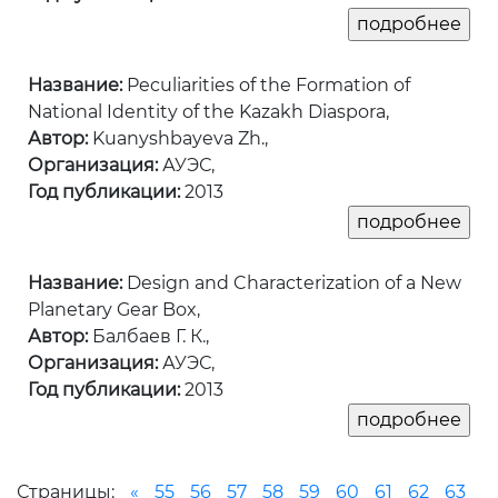
Название:
Peculiarities of the Formation of
National Identity of the Kazakh Diaspora,
Автор:
Kuanyshbayeva Zh.,
Организация:
АУЭС,
Год публикации:
2013
Название:
Design and Characterization of a New
Planetary Gear Box,
Автор:
Балбаев Г. К.,
Организация:
АУЭС,
Год публикации:
2013
Страницы:
«
55
56
57
58
59
60
61
62
63