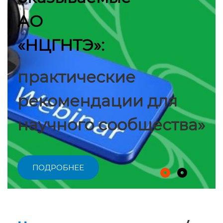
АО
«НЦГНТЭ»:
практические
рекомендации для
научного сообщества»
ПОДРОБНЕЕ