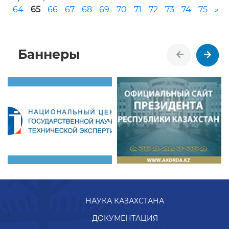
64
65
66
67
68
69
70
71
72
73
74
75
»
Баннеры
НАУКА КАЗАХСТАНА
ДОКУМЕНТАЦИЯ