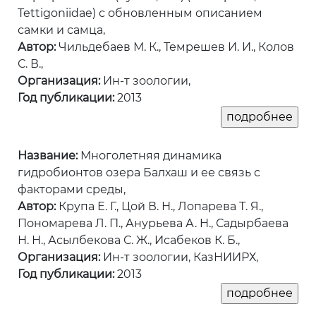
Tettigoniidae) с обновленным описанием
самки и самца,
Автор:
Чильдебаев М. К., Темрешев И. И., Колов
С. В.,
Организация:
Ин-т зоологии,
Год публикации:
2013
Название:
Многолетняя динамика
гидробионтов озера Балхаш и ее связь с
факторами среды,
Автор:
Крупа Е. Г., Цой В. Н., Лoпapeвa Т. Я.,
Пономарева Л. П., Анурьева А. H., Садырбаева
Н. Н., Асылбекова С. Ж., Исабеков К. Б.,
Организация:
Ин-т зоологии, КазНИИРХ,
Год публикации:
2013