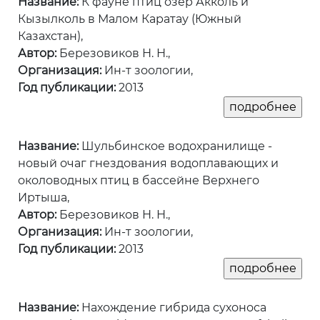
Название:
К фауне птиц озер Акколь и
Кызылколь в Малом Каратау (Южный
Казахстан),
Автор:
Березовиков Н. Н.,
Организация:
Ин-т зоологии,
Год публикации:
2013
Название:
Шульбинское водохранилище -
новый очаг гнездования водоплавающих и
околоводных птиц в бассейне Верхнего
Иртыша,
Автор:
Березовиков Н. Н.,
Организация:
Ин-т зоологии,
Год публикации:
2013
Название:
Нахождение гибрида сухоноса