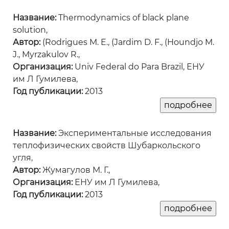
Название:
Thermodynamics of black plane
solution,
Автор:
(Rodrigues M. E., (Jardim D. F., (Houndjo M.
J., Myrzakulov R.,
Организация:
Univ Federal do Para Brazil, ЕНУ
им Л Гумилева,
Год публикации:
2013
Название:
Экспериментальные исследования
теплофизических свойств Шубаркольского
угля,
Автор:
Жумагулов М. Г.,
Организация:
ЕНУ им Л Гумилева,
Год публикации:
2013