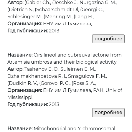
Автор:
(Gabler Ch., (Jeschke J., Nurgazina G. M.,
(Dietrich S., (Schaarschmidt Dl, (Georgi C.,
Schlesinger M., (Mehring M., (Lang H.,
Организация:
ЕНУ им Л Гумилева,
Год публикации:
2013
Название:
Cirsilineol and cubreuva lactone from
Artemisia umbrosa and their biological activity,
Автор:
Tashenov E. O., Suleimen E. M.,
Dzhalmakhanbetova R. I., Smagulova F. M.,
(Dudkin R. V., (Gorovoi P. G., (Ross S. A.,
Организация:
ЕНУ им Л Гумилева, РАН, Univ of
Mississippi,
Год публикации:
2013
Название:
Mitochondrial and Y-chromosomal