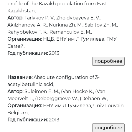
profile of the Kazakh population from East
Kazakhstan,
Автор:
Tarlykov P. V., Zholdybayeva E. V.,
Akilzhanova A. R., Nurkina Zh. M., Sabitov Zh. M.,
Rahypbekov T. K., Ramanculov E. M.,
Организация:
НЦБ, ЕНУ им Л Гумилева, ГМУ
Семей,
Год публикации:
2013
Название:
Absolute configuration of 3-
acetylbetulinic acid,
Автор:
Suleimen E. M., (Van Hecke K., (Van
Meervelt L., (Deborggraeve W., (Dehaen W.,
Организация:
ЕНУ им Л Гумилева, Univ Louvain
Belgium,
Год публикации:
2013