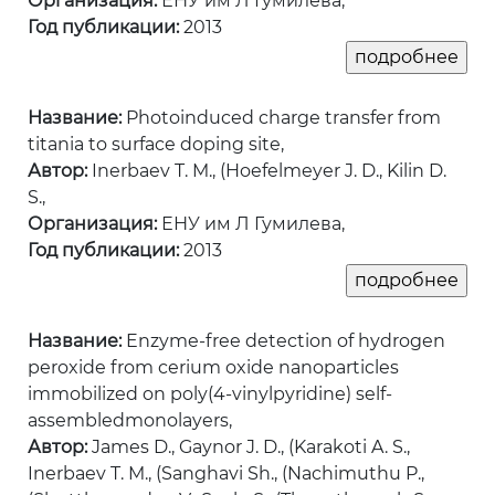
Организация:
ЕНУ им Л Гумилева,
Год публикации:
2013
Название:
Photoinduced charge transfer from
titania to surface doping site,
Автор:
Inerbaev T. M., (Hoefelmeyer J. D., Kilin D.
S.,
Организация:
ЕНУ им Л Гумилева,
Год публикации:
2013
Название:
Enzyme-free detection of hydrogen
peroxide from cerium oxide nanoparticles
immobilized on poly(4-vinylpyridine) self-
assembledmonolayers,
Автор:
James D., Gaynor J. D., (Karakoti A. S.,
Inerbaev T. M., (Sanghavi Sh., (Nachimuthu P.,