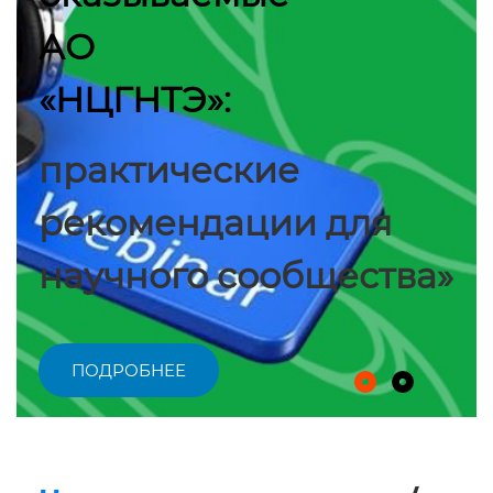
АО
«НЦГНТЭ»:
практические
рекомендации для
научного сообщества»
ПОДРОБНЕЕ