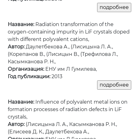
Название:
Radiation transformation of the
oxygen-containing impurity in LiF crystals doped
with different polyvalent cations,
Автор:
Даулетбекова А., (Лисицына Л. А.,
(Корепанов В., (Лисицын В., (Трефилова Л.,
Касымканова Р. Н.,
Организация:
ЕНУ им Л Гумилева,
Год публикации:
2013
Название:
Influence of polyvalent metal ions on
formation processes of radiation defects in LiF
crystals,
Автор:
(Лисицына Л. А., Касымканова Р. Н.,
(Елисеев Д. К., Даулетбекова А.,