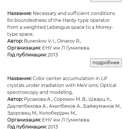
Название:
Necessary and sufficient conditions
for boundedness of the Hardy-type operator
from a weighted Lebesgue space to a Morrey-
type space,
Автор:
Burenkov V. I., Oinarov R.,
Организация:
ЕНУ им Л Гумилева,
Год публикации:
2013
Название:
Color center accumulation in LiF
crystals under irradiation with MeV ions: Optical
spectroscopy and modeling,
Автор:
Русакова А., Сорокин М. В., Шварц К.,
Даулетбекова А., Акилбеков А., Байжуманов М.,
Здоровец М., Колобердин М.,
Организация:
ЕНУ им Л Гумилева,
Год публикации:
2013