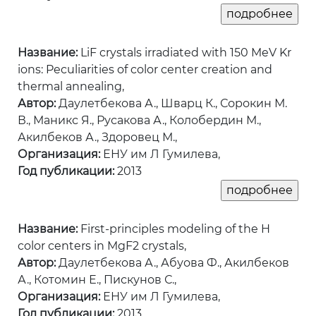
Название:
LiF crystals irradiated with 150 MeV Kr
ions: Peculiarities of color center creation and
thermal annealing,
Автор:
Даулетбекова А., Шварц К., Сорокин М.
В., Маникс Я., Русакова А., Колобердин М.,
Акилбеков А., Здоровец М.,
Организация:
ЕНУ им Л Гумилева,
Год публикации:
2013
Название:
First-principles modeling of the H
color centers in MgF2 crystals,
Автор:
Даулетбекова А., Абуова Ф., Акилбеков
А., Котомин Е., Пискунов С.,
Организация:
ЕНУ им Л Гумилева,
Год публикации:
2013