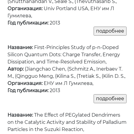
(Shutthanandan V., Seale S., (Thevuthasanb S.,
Организация:
Univ Portland USA, ЕНУ им Л
Гумилева,
Год публикации:
2013
Название:
First-Principles Study of p-n-Doped
Silicon Quantum Dots: Charge Transfer, Energy
Dissipation, and Time-Resolved Emission,
Автор:
(Jiangchao Chen, (Schmitz A., Inerbaev T.
M., (Qingguo Meng, (Kilina S., (Tretiak S., (Kilin D. S.,
Организация:
ЕНУ им Л Гумилева,
Год публикации:
2013
Название:
The Effect of PEGylated Dendrimers
on the Catalytic Activity and Stability of Palladium
Particles in the Suzuki Reaction,