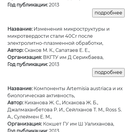
Год публикации:
2013
Название:
Изменения микроструктуры и
микротвердости стали 40Cr после
электролитно-плазменной обработки,
Автор:
Скаков М. К., Сапатаев Е. Е.,
Организация:
ВКГТУ им Д Серикбаева,
Год публикации:
2013
Название:
Компоненты Artemisia austriaca и их
биологическая активность,
Автор:
Киханова Ж. С., Искакова Ж. Б.,
Джалмаханбетова Р. И., Сейлханов Т. М., Ross S.
A., Сулеймен Е. М.,
Организация:
Кокшет ГУ им Ш Уалиханова,
Год публикации:
2013