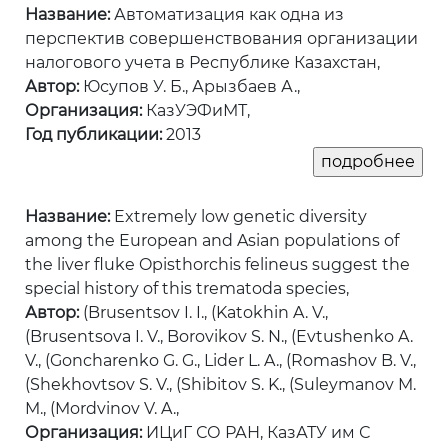
Название:
Автоматизация как одна из
перспектив совершенствования организации
налогового учета в Республике Казахстан,
Автор:
Юсупов У. Б., Арызбаев А.,
Организация:
КазУЭФиМТ,
Год публикации:
2013
Название:
Extremely low genetic diversity
among the European and Asian populations of
the liver fluke Opisthorchis felineus suggest the
special history of this trematoda species,
Автор:
(Brusentsov I. I., (Katokhin A. V.,
(Brusentsova I. V., Borovikov S. N., (Evtushenko A.
V., (Goncharenko G. G., Lider L. A., (Romashov B. V.,
(Shekhovtsov S. V., (Shibitov S. K., (Suleymanov M.
M., (Mordvinov V. A.,
Организация:
ИЦиГ СО РАН, КазАТУ им С