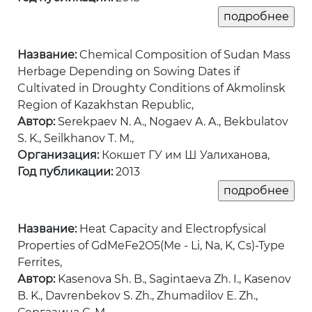
Название:
Chemical Composition of Sudan Mass
Herbage Depending on Sowing Dates if
Cultivated in Droughty Conditions of Akmolinsk
Region of Kazakhstan Republic,
Автор:
Serekpaev N. A., Nogaev A. A., Bekbulatov
S. K., Seilkhanov T. M.,
Организация:
Кокшет ГУ им Ш Уалиханова,
Год публикации:
2013
Название:
Heat Capacity and Electropfysical
Properties of GdMeFe2O5(Me - Li, Na, K, Cs)-Type
Ferrites,
Автор:
Kasenova Sh. B., Sagintaeva Zh. I., Kasenov
B. K., Davrenbekov S. Zh., Zhumadilov E. Zh.,