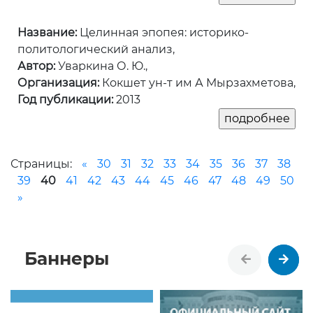
Название:
Целинная эпопея: историко-
политологический анализ,
Автор:
Уваркина О. Ю.,
Организация:
Кокшет ун-т им А Мырзахметова,
Год публикации:
2013
Страницы:
«
30
31
32
33
34
35
36
37
38
39
40
41
42
43
44
45
46
47
48
49
50
»
Баннеры