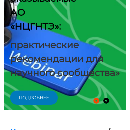
АО
«НЦГНТЭ»:
практические
рекомендации для
научного сообщества»
ПОДРОБНЕЕ