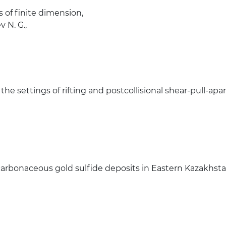
 of finite dimension,
 N. G.,
 settings of rifting and postcollisional shear-pull-apart
carbonaceous gold sulfide deposits in Eastern Kazakhsta