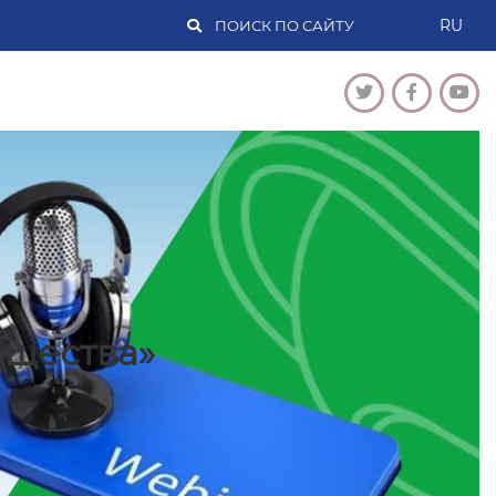
RU
 хаб»