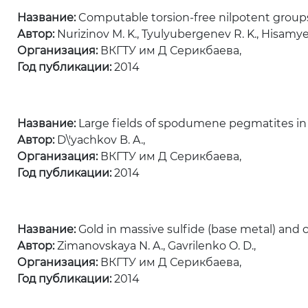
Название:
Computable torsion-free nilpotent groups
Автор:
Nurizinov M. K., Tyulyubergenev R. K., Hisamyev
Организация:
ВКГТУ им Д Серикбаева,
Год публикации:
2014
Название:
Large fields of spodumene pegmatites in the
Автор:
D\'yachkov B. A.,
Организация:
ВКГТУ им Д Серикбаева,
Год публикации:
2014
Название:
Gold in massive sulfide (base metal) and 
Автор:
Zimanovskaya N. A., Gavrilenko O. D.,
Организация:
ВКГТУ им Д Серикбаева,
Год публикации:
2014