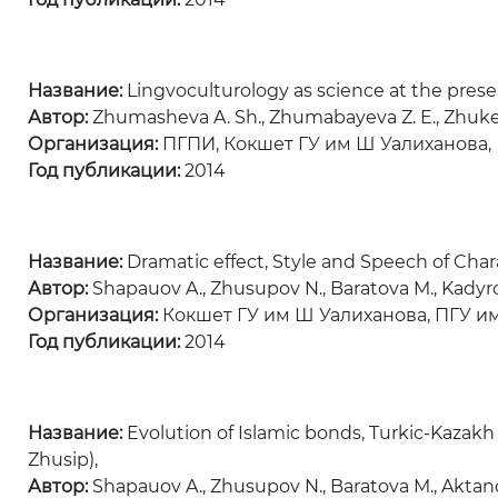
Название:
Lingvoсulturology as science at the prese
Автор:
Zhumasheva A. Sh., Zhumabayeva Z. E., Zhukeno
Организация:
ПГПИ, Кокшет ГУ им Ш Уалиханова,
Год публикации:
2014
Название:
Dramatic effect, Style and Speech of Chara
Автор:
Shapauov A., Zhusupov N., Baratova M., Kadyrov
Организация:
Кокшет ГУ им Ш Уалиханова, ПГУ им
Год публикации:
2014
Название:
Evolution of Islamic bonds, Turkic-Kazakh
Zhusip),
Автор:
Shapauov A., Zhusupov N., Baratova M., Aktanov