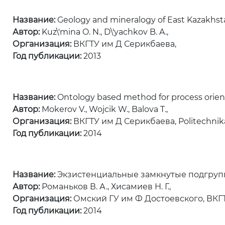
Название:
Geology and mineralogy of East Kazakhstan
Автор:
Kuz\'mina O. N., D\'yachkov B. A.,
Организация:
ВКГТУ им Д Серикбаева,
Год публикации:
2013
Название:
Ontology based method for process orien
Автор:
Mokerov V., Wojcik W., Balova T.,
Организация:
ВКГТУ им Д Серикбаева, Politechnika
Год публикации:
2014
Название:
Экзистенциальные замкнутые подгрупп
Автор:
Романьков В. А., Хисамиев Н. Г.,
Организация:
Омский ГУ им Ф Достоевского, ВКГ
Год публикации:
2014