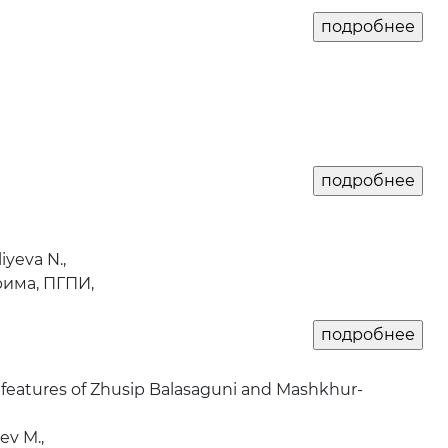
iyeva N.,
рима, ПГПИ,
l features of Zhusip Balasaguni and Mashkhur-
ev M.,