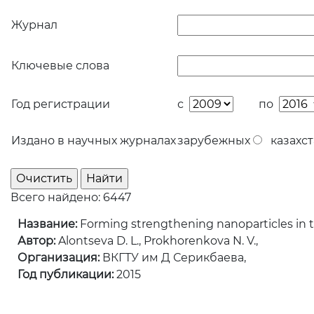
Журнал
Ключевые слова
Год регистрации
с
по
Издано в научных журналах
зарубежных
казахст
Всего найдено: 6447
Название:
Forming strengthening nanoparticles in t
Автор:
Alontseva D. L., Prokhorenkova N. V.,
Организация:
ВКГТУ им Д Серикбаева,
Год публикации:
2015