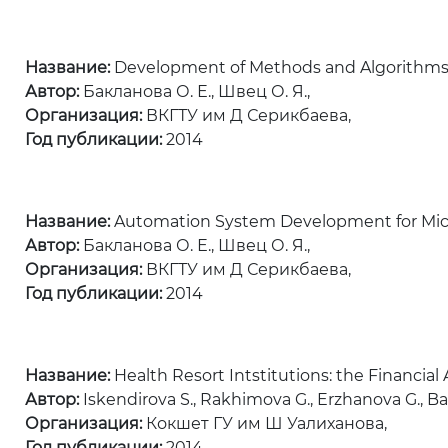
Название:
Development of Methods and Algorithms of
Автор:
Бакланова О. Е., Швец О. Я.,
Организация:
ВКГТУ им Д Серикбаева,
Год публикации:
2014
Название:
Automation System Development for Micro
Автор:
Бакланова О. Е., Швец О. Я.,
Организация:
ВКГТУ им Д Серикбаева,
Год публикации:
2014
Название:
Health Resort Intstitutions: the Financia
Автор:
Iskendirova S., Rakhimova G., Erzhanova G., Baz
Организация:
Кокшет ГУ им Ш Уалиханова,
Год публикации:
2014