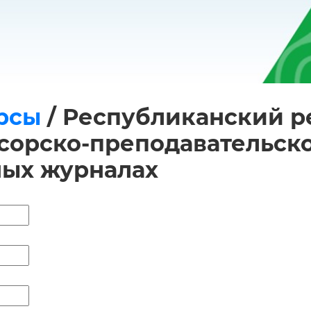
рсы
/
Республиканский ре
орско-преподавательског
ных журналах