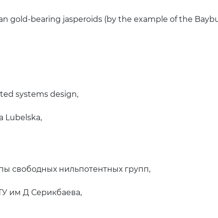
 gold-bearing jasperoids (by the example of the Baybura
ted systems design,
 Lubelska,
ы свободных нильпотентных групп,
ТУ им Д Серикбаева,