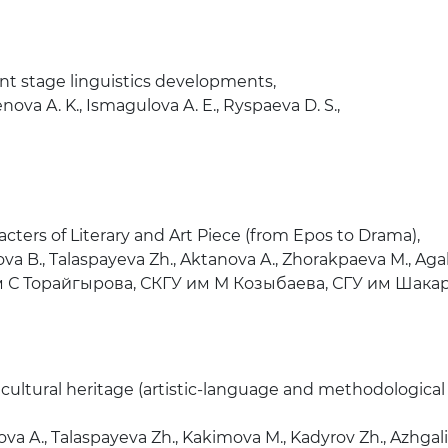
nt stage linguistics developments,
va A. K., Ismagulova A. E., Ryspaeva D. S.,
cters of Literary and Art Piece (from Epos to Drama),
a B., Talaspayeva Zh., Aktanova A., Zhorakpaeva M., Agal
 С Торайгырова, СКГУ им М Козыбаева, СГУ им Шака
 cultural heritage (artistic-language and methodologica
a A., Talaspayeva Zh., Kakimova M., Kadyrov Zh., Azhgali