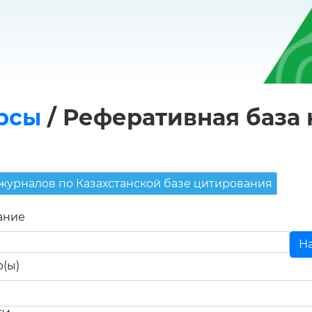
рсы
/
Реферативная база
 журналов по Казахстанской базе цитирования
ание
р(ы)