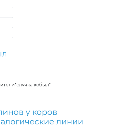
ыл
ители*случка кобыл*
линов у коров
еалогические линии