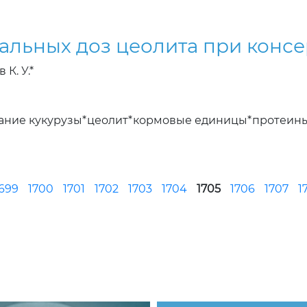
льных доз цеолита при конс
К. У.*
вание кукурузы*цеолит*кормовые единицы*протеин
699
1700
1701
1702
1703
1704
1705
1706
1707
1