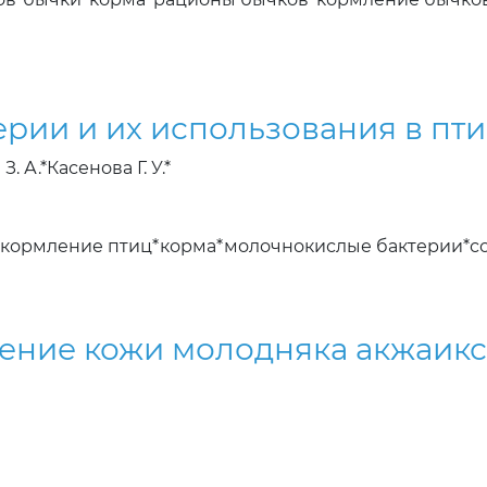
рии и их использования в пт
. А.*Касенова Г. У.*
*кормление птиц*корма*молочнокислые бактерии*с
оение кожи молодняка акжаик