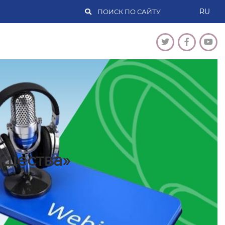
RU
бщества»