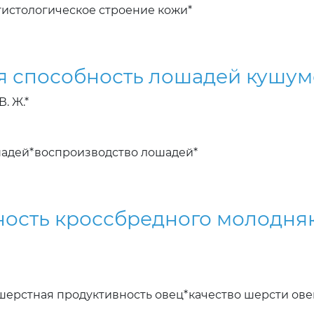
гистологическое строение кожи*
я способность лошадей кушум
. Ж.*
адей*воспроизводство лошадей*
ость кроссбредного молодня
шерстная продуктивность овец*качество шерсти ове