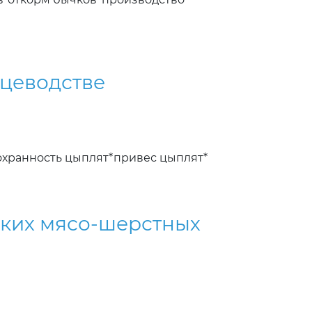
ицеводстве
охранность цыплят*привес цыплят*
ских мясо-шерстных