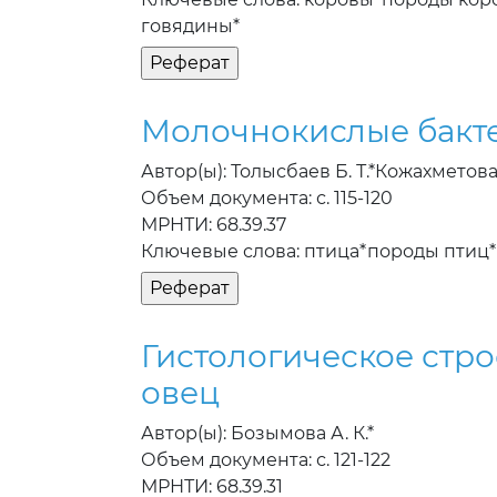
говядины*
Молочнокислые бакте
Автор(ы): Толысбаев Б. Т.*Кожахметова З
Объем документа: с. 115-120
МРНТИ: 68.39.37
Ключевые слова: птица*породы птиц
Гистологическое стр
овец
Автор(ы): Бозымова А. К.*
Объем документа: с. 121-122
МРНТИ: 68.39.31