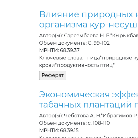
Влияние природных к
организма кур-несуш
Автор(ы): Сарсембаева Н. Б.*Кырыкбай
Объем документа: C. 99-102
МРНТИ: 68.39.37
Ключевые слова: птица*природные к
крови*продуктивность птиц*
Экономическая эффек
табачных плантаций 
Автор(ы): Чеботова А. Н.*Ибрагимов Р. 
Объем документа: с. 108-110
МРНТИ: 68.39.15
Ключевые слова: коровы*породы ко