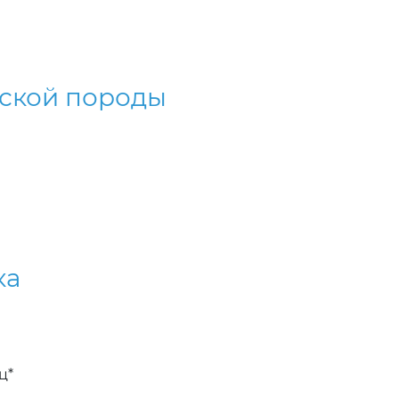
ской породы
ка
ц*