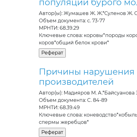
популяции бурого мо
Автор(ы): Жумашев Ж. Ж.*Суленов Ж. С
Объем документа: с. 73-77
МРНТИ: 68.39.29
Ключевые слова: коровы*породы кор
коров*общий белок крови*
Причины нарушения 
производителей
Автор(ы): Мадияров М. А.*Байсуанова З
Объем документа: C. 84-89
МРНТИ: 68.39.49
Ключевые слова: коневодство*кобы
спермы жеребцов*