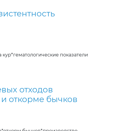
зистентность
 кур*гематологические показатели
вых отходов
и откорме бычков
в*откорм бычков*производство