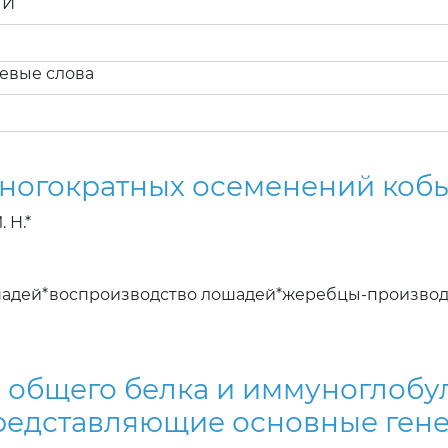
ТИ
евые слова
многократных осеменений коб
 Н.*
шадей*воспроизводство лошадей*жеребцы-производ
 общего белка и иммуноглобу
представляющие основные ген