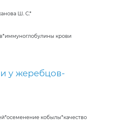
анова Ш. С.*
ов*иммуноглобулины крови
и у жеребцов-
ей*осеменение кобылы*качество