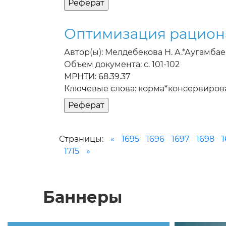
Оптимизация рациона
Автор(ы): Мелдебекова Н. А.*Аугамбаев 
Объем документа: с. 101-102
МРНТИ: 68.39.37
Ключевые слова: корма*консервиро
Страницы:
«
1695
1696
1697
1698
1
1715
»
Баннеры