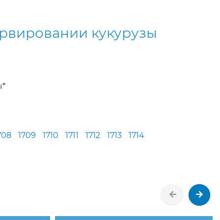
ервировании кукурузы
ы*
708
1709
1710
1711
1712
1713
1714