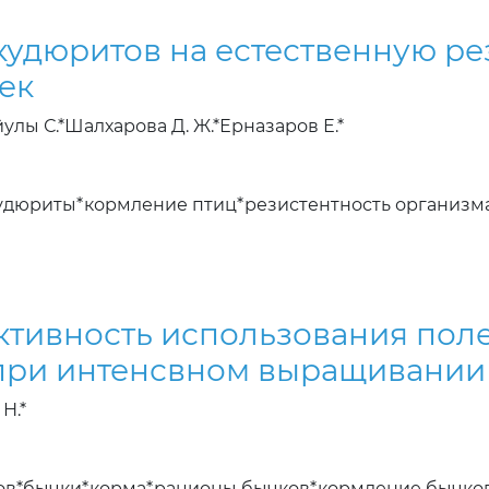
удюритов на естественную ре
ек
улы С.*Шалхарова Д. Ж.*Ерназаров Е.*
удюриты*кормление птиц*резистентность организма
тивность использования поле
при интенсвном выращивании 
Н.*
ров*бычки*корма*рационы бычков*кормление бычко