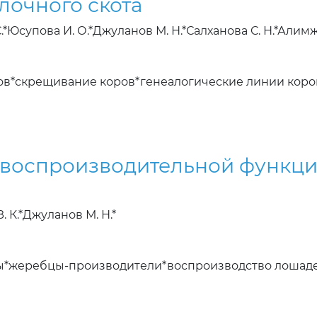
лочного скота
.*Юсупова И. О.*Джуланов М. Н.*Салханова С. Н.*Алимж
ов*скрещивание коров*генеалогические линии кор
воспроизводительной функци
. К.*Джуланов М. Н.*
лы*жеребцы-производители*воспроизводство лошад