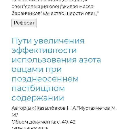
овец*селекция овец*живая масса
баранчиков*качество шерсти овец*
Пути увеличения
эффективности
использования азота
овцами при
позднеосеннем
пастбищном
содержании
Автор(ы): Жазылбеков Н. А.*Мустахметов М.
М.*
Объем документа: с. 40-42
МРНТИ: 68.39.15