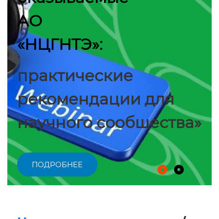
АО
«НЦГНТЭ»:
практические
рекомендации для
научного сообщества»
ПОДРОБНЕЕ