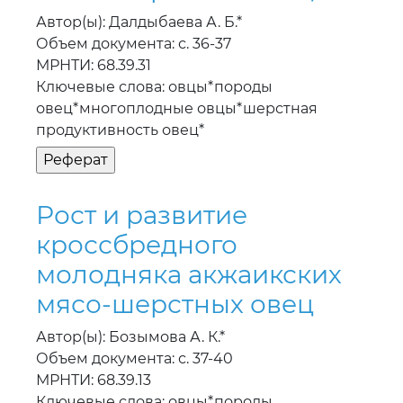
Автор(ы): Далдыбаева А. Б.*
Объем документа: с. 36-37
МРНТИ: 68.39.31
Ключевые слова: овцы*породы
овец*многоплодные овцы*шерстная
продуктивность овец*
Рост и развитие
кроссбредного
молодняка акжаикских
мясо-шерстных овец
Автор(ы): Бозымова А. К.*
Объем документа: с. 37-40
МРНТИ: 68.39.13
Ключевые слова: овцы*породы