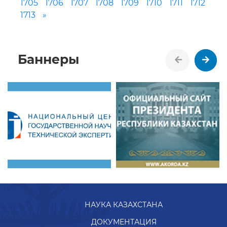
1705
1706
1707
1708
1709
1710
1711
1712
1713
»
Баннеры
НАУКА КАЗАХСТАНА
ДОКУМЕНТАЦИЯ