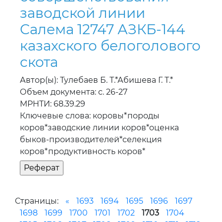
заводской линии
Салема 12747 АЗКБ-144
казахского белоголового
скота
Автор(ы): Тулебаев Б. Т.*Абишева Г. Т.*
Объем документа: с. 26-27
МРНТИ: 68.39.29
Ключевые слова: коровы*породы
коров*заводские линии коров*оценка
быков-производителей*селекция
коров*продуктивность коров*
Страницы:
«
1693
1694
1695
1696
1697
1698
1699
1700
1701
1702
1703
1704