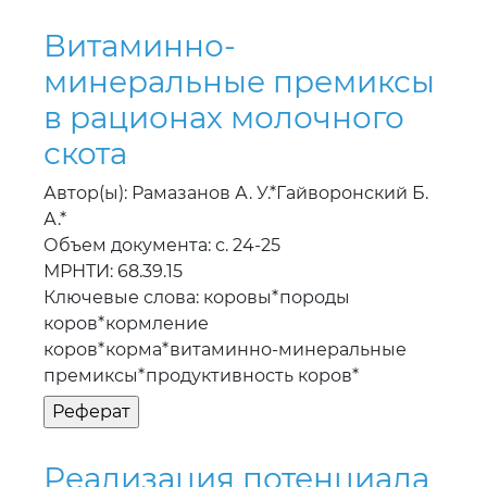
Витаминно-
минеральные премиксы
в рационах молочного
скота
Автор(ы): Рамазанов А. У.*Гайворонский Б.
А.*
Объем документа: с. 24-25
МРНТИ: 68.39.15
Ключевые слова: коровы*породы
коров*кормление
коров*корма*витаминно-минеральные
премиксы*продуктивность коров*
Реализация потенциала