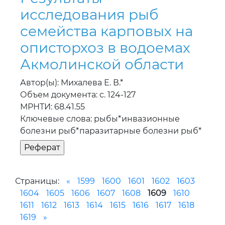
исследования рыб
семейства карповых на
описторхоз в водоемах
Акмолинской области
Автор(ы): Михалева Е. В.*
Объем документа: с. 124-127
МРНТИ: 68.41.55
Ключевые слова: рыбы*инвазионные
болезни рыб*паразитарные болезни рыб*
Страницы:
«
1599
1600
1601
1602
1603
1604
1605
1606
1607
1608
1609
1610
1611
1612
1613
1614
1615
1616
1617
1618
1619
»