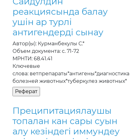
Сайдулдин
реакциясында балау
yшiн ар тyрлi
антигендердi сынау
Автор(ы): Курманбекулы С.*
Объем документа: с. 71-72
МРНТИ: 68.41.41
Ключевые
слова: ветпрепараты*антигены*диагностика
болезней животных*туберкулез животных*
Преципитациялаушы
топалан кан сары суын
алу кезiндегi иммундеу