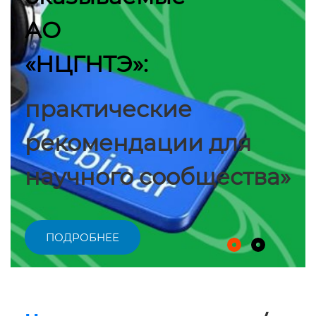
АО
«НЦГНТЭ»:
практические
рекомендации для
научного сообщества»
ПОДРОБНЕЕ