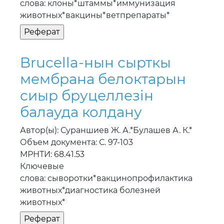
слова: клоны*штаммы*иммунизация
животных*вакцины*ветпрепараты*
Brucella-нын сырткы
мембрана белоктарын
сиыр бруцеллезiн
балауда колдану
Автор(ы): Сураншиев Ж. А.*Булашев А. К.*
Объем документа: С. 97-103
МРНТИ: 68.41.53
Ключевые
слова: сыворотки*вакцинопрофилактика
животных*диагностика болезней
животных*