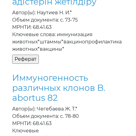
адiстерiн жетiлдiру
Автор(ы): Наутиев Н. И.*
Объем документа: с. 73-75
МРНТИ: 68.41.63
Ключевые слова: иммунизация
животных*штаммы*вакцинопрофилактика
животных*вакцины*
Иммуногенность
различных клонов B.
abortus 82
Автор(ы): Чегебаева Ж. Т.*
Объем документа: с. 78-80
МРНТИ: 68.41.63
Ключевые