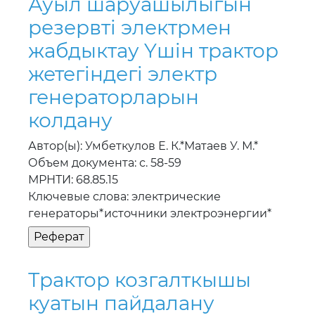
Ауыл шаруашылыгын
резервтi электрмен
жабдыктау Yшiн трактор
жетегiндегi электр
генераторларын
колдану
Автор(ы): Умбеткулов Е. К.*Матаев У. М.*
Объем документа: с. 58-59
МРНТИ: 68.85.15
Ключевые слова: электрические
генераторы*источники электроэнергии*
Трактор козгалткышы
куатын пайдалану