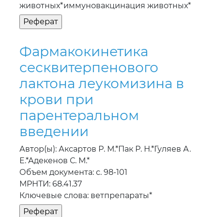
животных*иммуновакцинация животных*
Фармакокинетика
сесквитерпенового
лактона леукомизина в
крови при
парентеральном
введении
Автор(ы): Аксартов Р. М.*Пак Р. Н.*Гуляев А.
Е.*Адекенов С. М.*
Объем документа: с. 98-101
МРНТИ: 68.41.37
Ключевые слова: ветпрепараты*