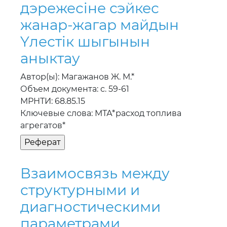
дэрежесiне сэйкес
жанар-жагар майдын
Yлестiк шыгынын
аныктау
Автор(ы): Магажанов Ж. М.*
Объем документа: с. 59-61
МРНТИ: 68.85.15
Ключевые слова: МТА*расход топлива
агрегатов*
Взаимосвязь между
структурными и
диагностическими
параметрами