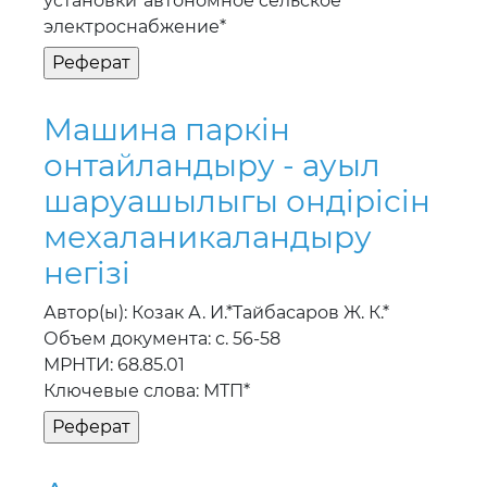
установки*автономное сельское
электроснабжение*
Машина паркiн
онтайландыру - ауыл
шаруашылыгы ондiрiсiн
мехаланикаландыру
негiзi
Автор(ы): Козак А. И.*Тайбасаров Ж. К.*
Объем документа: с. 56-58
МРНТИ: 68.85.01
Ключевые слова: МТП*