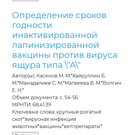
Определение сроков
годности
инактивированной
лапинизированной
вакцины против вируса
ящура типа \"А\"
Автор(ы): Касенов М. М.*Хайруллин Б.
М.*Мамадалиев С. М.*Матвеева В. М.*Волгин
Е. Н.*
Объем документа: с. 54-56
МРНТИ: 68.41.39
Ключевые слова: крупный рогатый
скот*вирусная инфекция
животных*вакцины*ветпрепараты*