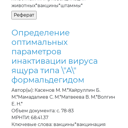
животных*вакцины*штаммы*
Определение
оптимальных
параметров
инактивации вируса
ящура типа \"А\"
формальдегидом
Автор(ы): Касенов М. М.*Хайруллин Б.
М.*Мамадалиев С. М.*Матвеева В. М.*Волгин
Е. Н.*
Объем документа: с. 78-83
МРНТИ: 68.41.37
Ключевые слова: вакцины*вакцинация