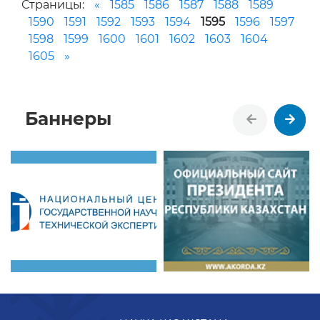
Страницы:
«
1585
1586
1587
1588
1589
1590
1591
1592
1593
1594
1595
1596
1597
1598
1599
1600
1601
1602
1603
1604
1605
»
Баннеры