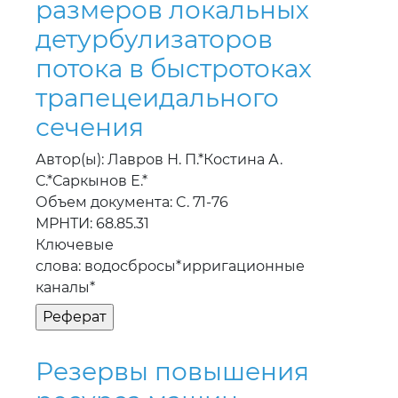
размеров локальных
детурбулизаторов
потока в быстротоках
трапецеидального
сечения
Автор(ы): Лавров Н. П.*Костина А.
С.*Саркынов Е.*
Объем документа: C. 71-76
МРНТИ: 68.85.31
Ключевые
слова: водосбросы*ирригационные
каналы*
Резервы повышения