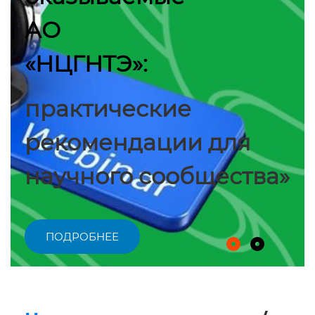
АО
«НЦГНТЭ»:
практические
рекомендации для
научного сообщества»
ПОДРОБНЕЕ