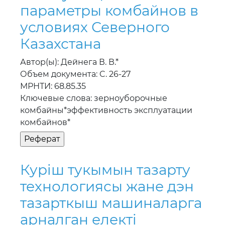
параметры комбайнов в
условиях Северного
Казахстана
Автор(ы): Дейнега В. В.*
Объем документа: C. 26-27
МРНТИ: 68.85.35
Ключевые слова: зерноуборочные
комбайны*эффективность эксплуатации
комбайнов*
Курiш тукымын тазарту
технологиясы жане дэн
тазарткыш машиналарга
арналган електi