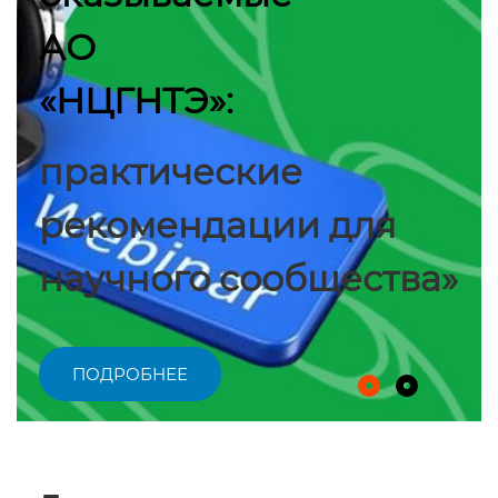
АО
«НЦГНТЭ»:
практические
рекомендации для
научного сообщества»
ПОДРОБНЕЕ