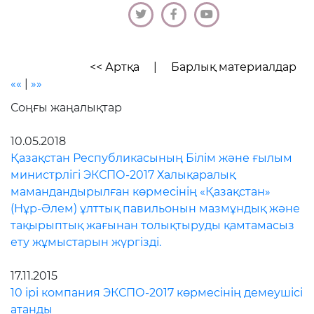
<< Артқа
|
Барлық материалдар
««
|
»»
Соңғы жаңалықтар
10.05.2018
Қазақстан Республикасының Білім және ғылым
министрлігі ЭКСПО-2017 Халықаралық
мамандандырылған көрмесінің «Қазақстан»
(Нұр-Әлем) ұлттық павильонын мазмұндық және
тақырыптық жағынан толықтыруды қамтамасыз
ету жұмыстарын жүргізді.
17.11.2015
10 ірі компания ЭКСПО-2017 көрмесінің демеушісі
атанды