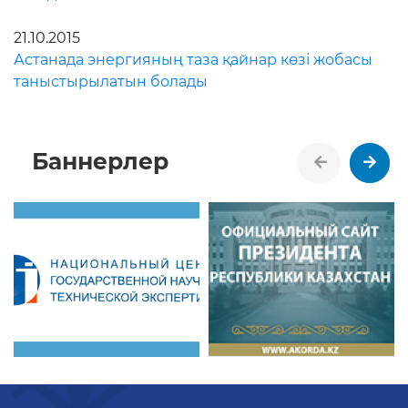
21.10.2015
Астанада энергияның таза қайнар көзі жобасы
таныстырылатын болады
Баннерлер