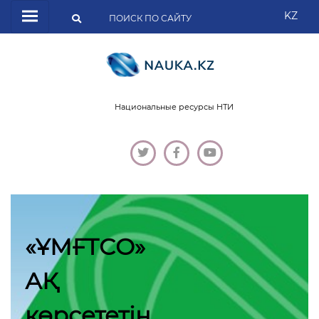
KZ
Национальные ресурсы НТИ
«ҰМҒТСО»
АҚ
көрсететін