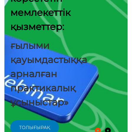
мемлекеттік
қызметтер:
ғылыми
қауымдастыққа
арналған
практикалық
ұсыныстар»
ТОЛЫҒЫРАҚ