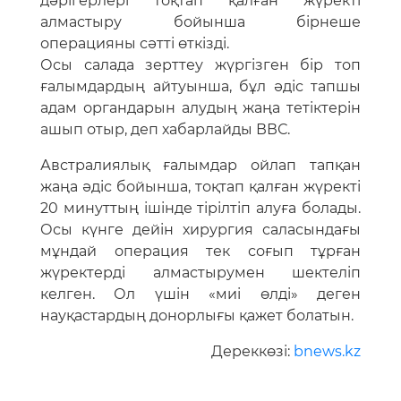
дәрігерлері тоқтап қалған жүректі
алмастыру бойынша бірнеше
операцияны сәтті өткізді.
Осы салада зерттеу жүргізген бір топ
ғалымдардың айтуынша, бұл әдіс тапшы
адам органдарын алудың жаңа тетіктерін
ашып отыр, деп хабарлайды ВВС.
Австралиялық ғалымдар ойлап тапқан
жаңа әдіс бойынша, тоқтап қалған жүректі
20 минуттың ішінде тірілтіп алуға болады.
Осы күнге дейін хирургия саласындағы
мұндай операция тек соғып тұрған
жүректерді алмастырумен шектеліп
келген. Ол үшін «миі өлді» деген
науқастардың донорлығы қажет болатын.
Дереккөзі:
bnews.kz