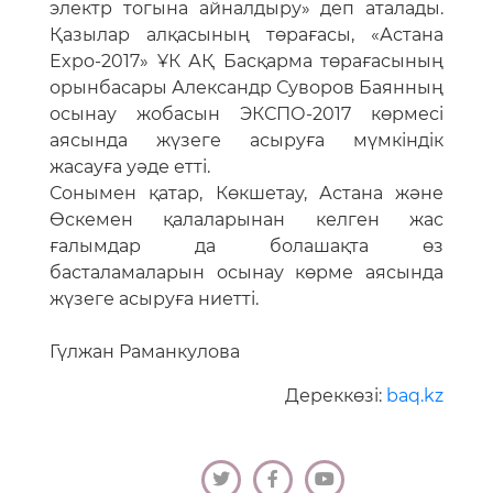
электр тогына айналдыру» деп аталады.
Қазылар алқасының төрағасы, «Астана
Expo-2017» ҰК АҚ Басқарма төрағасының
орынбасары Александр Суворов Баянның
осынау жобасын ЭКСПО-2017 көрмесі
аясында жүзеге асыруға мүмкіндік
жасауға уәде етті.
Сонымен қатар, Көкшетау, Астана және
Өскемен қалаларынан келген жас
ғалымдар да болашақта өз
басталамаларын осынау көрме аясында
жүзеге асыруға ниетті.
Гүлжан Раманкулова
Дереккөзі:
baq.kz