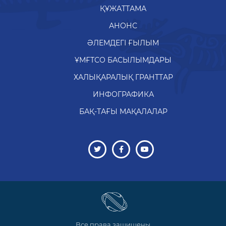
ҚҰЖАТТАМА
АНОНС
ӘЛЕМДЕГІ ҒЫЛЫМ
ҰМҒТСО БАСЫЛЫМДАРЫ
ХАЛЫҚАРАЛЫҚ ГРАНТТАР
ИНФОГРАФИКА
БАҚ-ТАҒЫ МАҚАЛАЛАР
Все права защищены