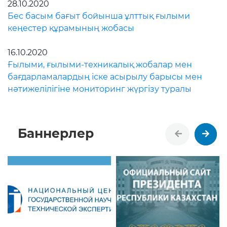
28.10.2020
Бес басым бағыт бойынша ұлттық ғылыми
кеңестер құрамының жобасы
16.10.2020
Ғылыми, ғылыми-техникалық жобалар мен
бағдарламалардың іске асырылу барысы мен
нәтижелілігіне мониторинг жүргізу туралы
Баннерлер