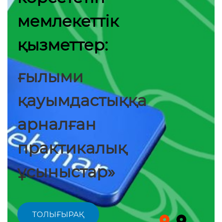
мемлекеттік
қызметтер:
ғылыми
қауымдастыққа
арналған
практикалық
ұсыныстар»
ТОЛЫҒЫРАҚ