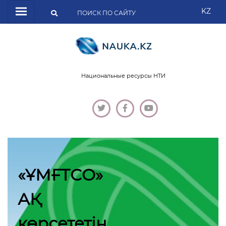
KZ
Национальные ресурсы НТИ
«ҰМҒТСО»
АҚ
көрсететін