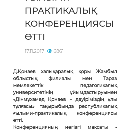
ПРАКТИКАЛЫҚ
КОНФЕРЕНЦИЯСЫ
ӨТТІ
17.11.2017
6861
Д.Қонаев халықаралық қоры Жамбыл
облыстық филиалы мен Тараз
мемлекеттік педагогикалық
университетінің ұйымдастыруымен
«Дінмұхамед Қонаев – дәуіріміздің ұлы
тұлғасы» тақырыбында республикалық
ғылыми-практикалық конференциясы
өтті.
Конференцияның негізгі мақсаты -