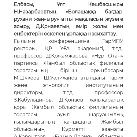
Елбасы, Ұлт Көшбасшысы
Н.Назарбаевтың «Болашаққа бағдар:
рухани жаңғыру» атты мақаласын жүзеге
асыру, Д.Қонаевтың өмір жолы мен
еңбектерін өскелең ұрпаққа насихаттау.
Ғылыми конференцияға ТарМПУ
ректоры, ҚР ҰҒА академигі, т.ғ.д.,
профессор Д.Қожамжарова, «Нұр Отан»
партиясы Жамбыл облыстық филиалы
төрағасының бірінші орынбасары
М.Шүкеев, Ш.Уәлиханов атындағы Тарих
және этнология институтының
директоры, т.ғ.д., профессор
З.Кабульдинов, Д.Қонаев халықаралық
қоры Жамбыл облыстық филиалының
төрағасы, ауыл шаруашылық
ғылымдарының кандидаты, Жамбыл
облысының Құрметті азаматы
А.Карентаев, «Ғұмыр-Дария» облыстық