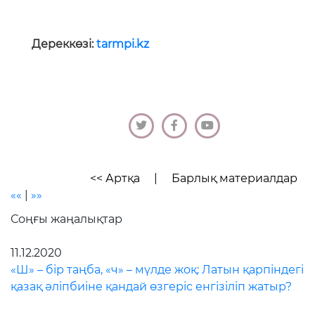
Дереккөзі:
tarmpi.kz
<< Артқа
|
Барлық материалдар
««
|
»»
Соңғы жаңалықтар
11.12.2020
«Ш» – бір таңба, «ч» – мүлде жоқ: Латын қарпіндегі
қазақ әліпбиіне қандай өзгеріс енгізіліп жатыр?