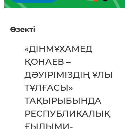
Өзектi
«ДІНМҰХАМЕД
ҚОНАЕВ –
ДӘУІРІМІЗДІҢ ҰЛЫ
ТҰЛҒАСЫ»
ТАҚЫРЫБЫНДА
РЕСПУБЛИКАЛЫҚ
ҒЫЛЫМИ-