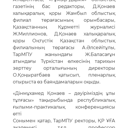
газетінің бас редакторы, Д.Қонаев
халықаралық қоры Жамбыл облыстық
филиал төрағасының орынбасары,
Қазақстанның Құрметті журналисі
Ж.Миллионов, Д.Қонаев халықаралық
қоры Оңтүстік Қазақстан облыстық
филиалының төрағасы А.Әлсейітұлы,
ТарМПУ жанындағы Ж.Баласағұн
атындағы Түркістан өлкесінің тарихын
зерттеу орталығының директоры
О.Қоңыратбаев қатысып, пленарлық
отырыста өз баяндамаларын оқыды.
«Дінмұхамед Қонаев – дәуіріміздің ұлы
тұлғасы» тақырыбында республикалық
ғылыми-практикалық конференциясы
өтті
Сонымен қатар, ТарМПУ ректоры, ҚР ҰҒА
академигі, т.ғ.д., профессор