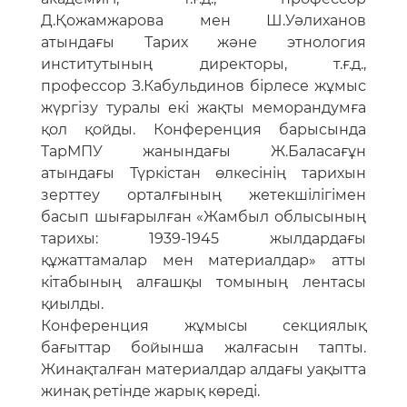
Д.Қожамжарова мен Ш.Уәлиханов
атындағы Тарих және этнология
институтының директоры, т.ғ.д.,
профессор З.Кабульдинов бірлесе жұмыс
жүргізу туралы екі жақты меморандумға
қол қойды. Конференция барысында
ТарМПУ жанындағы Ж.Баласағұн
атындағы Түркістан өлкесінің тарихын
зерттеу орталғының жетекшілігімен
басып шығарылған «Жамбыл облысының
тарихы: 1939-1945 жылдардағы
құжаттамалар мен материалдар» атты
кітабының алғашқы томының лентасы
қиылды.
Конференция жұмысы секциялық
бағыттар бойынша жалғасын тапты.
Жинақталған материалдар алдағы уақытта
жинақ ретінде жарық көреді.