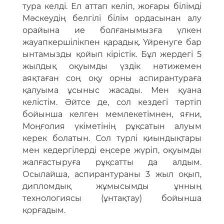
тура келді. Ел аттап келіп, жоғары білімді
Мәскеудің белгілі білім ордасынан алу
орайына ие болғанымызға үлкен
жауапкершілікпен қарадық. Үйренуге бар
ынтамызды қойып кірістік. Бұл жердегі 5
жылдық оқуымды үздік нәтижемен
аяқтаған соң оқу орны аспирантураға
қалуыма ұсыныс жасады. Мен қуана
келістім. Әйтсе де, сол кездегі тәртіп
бойынша келген мемлекетімнен, яғни,
Моңғолия үкіметінің рұқсатын алуым
керек болатын. Сол түрлі қиындықтары
мен кедергілерді еңсере жүріп, оқуымды
жалғастыруға рұқсатты да алдым.
Осылайша, аспирантураны 3 жыл оқып,
дипломдық жұмысымды ұнның
технологиясы (ұнтақтау) бойынша
қорғадым.