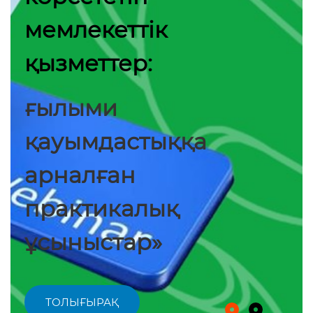
мемлекеттік
қызметтер:
ғылыми
қауымдастыққа
арналған
практикалық
ұсыныстар»
ТОЛЫҒЫРАҚ