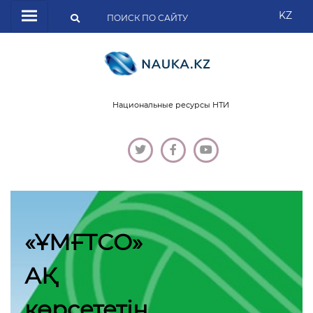
KZ
Национальные ресурсы НТИ
«ҰМҒТСО»
АҚ
көрсететін