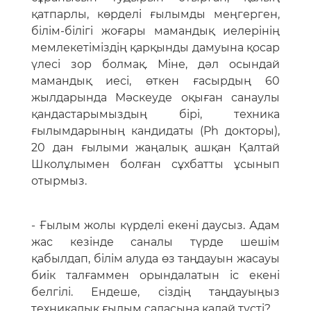
қатпарлы, көрделі ғылымды меңгерген,
білім-білігі жоғары мамандық иелерінің
мемлекетіміздің қарқынды дамуына қосар
үлесі зор болмақ. Міне, дәл осындай
мамандық иесі, өткен ғасырдың 60
жылдарында Мәскеуде оқыған санаулы
қандастарымыздың бірі, техника
ғылымдарының кандидаты (Ph докторы),
20 дан ғылыми жаңалық ашқан Қалтай
Школұлымен болған сұхбатты ұсынып
отырмыз.
- Ғылым жолы күрделі екені даусыз. Адам
жас кезінде саналы түрде шешім
қабылдап, білім алуда өз таңдауын жасауы
биік талғаммен орындалатын іс екені
белгілі. Ендеше, сіздің таңдауыңыз
техникалық ғылым саласына қалай түсті?