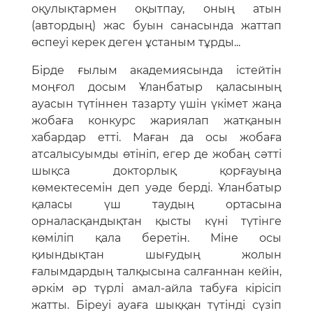
оқулықтармен оқытпау, оның атын
(автордың) жас буын санасында жаттап
өспеуі керек деген ұстаным тұрды...
Бірде ғылым академиясында істейтін
моңғол досым Ұланбатыр қаласының
ауасын түтіннен тазарту үшін үкімет жаңа
жобаға конкурс жариялап жатқанын
хабардар етті. Маған да осы жобаға
атсалысуымды өтініп, егер де жобаң сәтті
шықса докторлық қорғауыңа
көмектесемін деп уәде берді. Ұланбатыр
қаласы үш таудың ортасына
орналасқандықтан қысты күні түтінге
көміліп қала беретін. Міне осы
қиындықтан шығудың жолын
ғалымдардың талқысына салғаннан кейін,
әркім әр түрлі амал-айла табуға кірісіп
жатты. Біреуі ауаға шыққан түтінді сүзіп