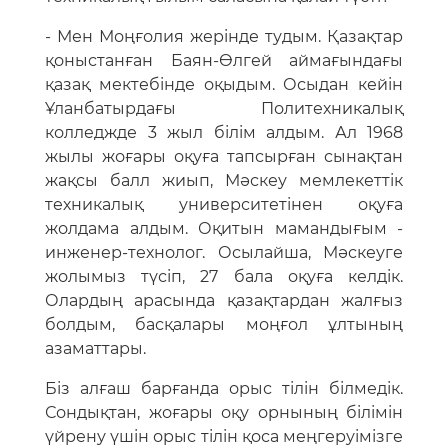
- Мен Моңғолия жерінде тудым. Қазақтар
қоныстанған Баян-Өлгей аймағындағы
қазақ мектебінде оқыдым. Осыдан кейін
Ұланбатырдағы Политехникалық
колледжде 3 жыл білім алдым. Ал 1968
жылы жоғары оқуға тапсырған сынақтан
жақсы балл жиып, Мәскеу мемлекеттік
техникалық университетінен оқуға
жолдама алдым. Оқитын мамандығым -
инженер-технолог. Осылайша, Мәскеуге
жолымыз түсіп, 27 бала оқуға келдік.
Олардың арасында қазақтардан жалғыз
болдым, басқалары моңғол ұлтының
азаматтары.
Біз алғаш барғанда орыс тілін білмедік.
Сондықтан, жоғары оқу орнының білімін
үйрену үшін орыс тілін қоса меңгеруімізге