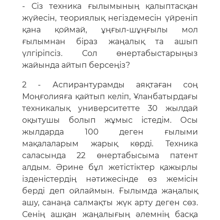
- Сіз техника ғылымының қалыптасқан
жүйесін, теориялық негіздемесін үйреніп
қана қоймай, ұңғыл-шұңғылы мол
ғылымнан біраз жаңалық та ашып
үлгіріпсіз. Сол өнертабыстарыңыз
жайында айтып берсеңіз?
2 - Аспирантурамды аяқтаған соң
Моңғолияға қайтып келіп, Ұланбатырдағы
техникалық университетте 30 жылдай
оқытушы болып жұмыс істедім. Осы
жылдарда 100 деген ғылыми
мақалаларым жарық көрді. Техника
саласында 22 өнертабысыма патент
алдым. Әрине бұл жетістіктер қажырлы
ізденістердің нәтижесінде өз жемісін
берді деп ойлаймын. Ғылымда жаңалық
ашу, санаңа салмақты жүк арту деген сөз.
Сенің ашқан жаңалығың әлемнің басқа