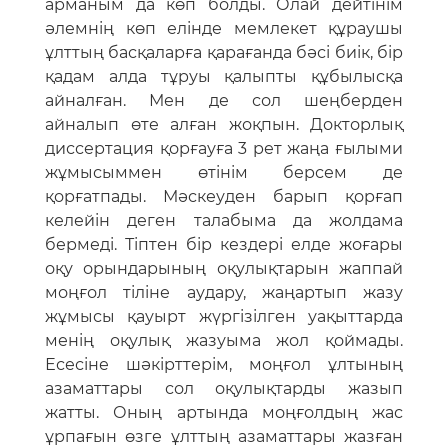
арманым да көп болды. Олай дейтінім
әлемнің көп елінде мемлекет құраушы
ұлттың басқаларға қарағанда бәсі биік, бір
қадам алда тұруы қалыпты құбылысқа
айналған. Мен де сол шеңберден
айналып өте алған жоқпын. Докторлық
диссертация қорғауға 3 рет жаңа ғылыми
жұмысыммен өтінім берсем де
қорғатпады. Мәскеуден барып қорғап
келейін деген талабыма да жолдама
бермеді. Тіптен бір кездері елде жоғары
оқу орындарының оқулықтарын жаппай
моңғол тіліне аудару, жаңартып жазу
жұмысы қауырт жүргізілген уақыттарда
менің оқулық жазуыма жол қоймады.
Есесіне шәкірттерім, моңғол ұлтының
азаматтары сол оқулықтарды жазып
жатты. Оның артында моңғолдың жас
ұрпағын өзге ұлттың азаматтары жазған