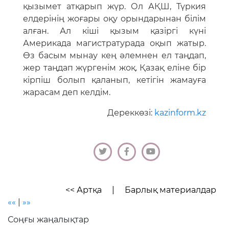
қызымет атқарып жүр. Ол АҚШ, Түркия
елдерінің жоғары оқу орындарынан білім
алған. Ал кіші қызым қазіргі күні
Америкада магистратурада оқып жатыр.
Өз басым мынау кең әлемнен ел таңдап,
жер таңдап жүргенім жоқ. Қазақ еліне бір
кірпіш болып қаланып, кетігін жамауға
жарасам деп келдім.
Дереккөзі:
kazinform.kz
<< Артқа
|
Барлық материалдар
««
|
»»
Соңғы жаңалықтар