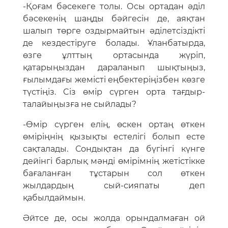
-Қоғам бәсекеге толы. Осы ортадан әділ
бәсекенің шаңды бәйгесін де, аяқтан
шалып төрге оздырмайтын әділетсіздікті
де кездестіруге болады. Ұланбатырда,
өзге ұлттың ортасында жүріп,
қатарыңыздан дараланып шықтыңыз,
ғылымдағы жемісті еңбектеріңізбен көзге
түстіңіз. Cіз өмір сүрген орта тағдыр-
талайыңызға не сыйлады?
-Өмір сүрген елің, өскен ортаң өткен
өміріңнің қызықты естелігі болып есте
сақталады. Сондықтан да бүгінгі күнге
дейінгі барлық мәнді өмірімнің жетістікке
бағаланған тұстарын сол өткен
жылдардың сый-сияпаты деп
қабылдаймын.
Әйтсе де, осы жолда орындалмаған ой