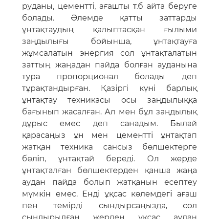
руданы, цементті, ағашты т.б айта беруге
болады. Әлемде қатты заттарды
ұнтақтаудың қалыптасқан ғылыми
заңдылығы бойынша, ұнтақтауға
жұмсалатын энергия сол ұнтақталатын
заттың жаңадан пайда болған ауданына
тура пропорционал болады деп
тұрақтандырған. Қазіргі күні барлық
ұнтақтау техникасы осы заңдылыққа
бағынып жасалған. Ал мен бұл заңдылық
дұрыс емес деп санадым. Былай
қарасаңыз ұн мен цементті ұнтақтап
жатқан техника сансыз бөлшектерге
бөліп, ұнтақтай береді. Ол жерде
ұнтақталған бөлшектерден қанша жаңа
аудан пайда болып жатқанын есептеу
мүмкін емес. Енді ұқсас көлемдегі ағаш
пен темірді сындырсаңызда, сол
сындырылған жерден ұқсас аудан