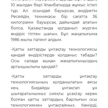
10 жылдан бері Ұланбатырда жұмыс істеп
тұр. Ал осындай бауырсақ өндіретін
Ресейдің техникасы бір сағатта 36
килограмм бауырсақ дайындай алатын
болса, Қазақстанда қолданып жүрген
өндіріс тіптен шағын. Бұл жаңалығыма
1986 жылы патент алдым.
-Қатты заттарды ұнтақтау технологиясы
қандай өндірістерде қолданыс табады?
Осы салада ашқан жаңалығыңыздың
артықшылығы қандай?
-Қатты заттарды ұнтақтау
технологиясының қолданылатын аясы
кең. Бидайды ұнтақтап ұн
шығаратынымыз сияқты ұсақтау керек
болған қатты заттардың барлығын осы
технологиямен ұнтақтаймыз. Көмірді,