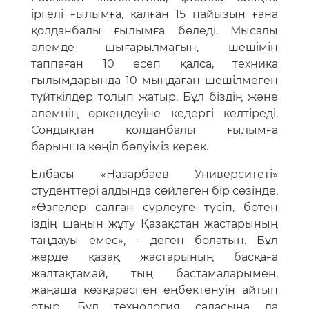
іргелі ғылымға, қалған 15 пайызын ғана
қолданбалы ғылымға бөледі. Мысалы
әлемде шығарылмағын, шешімін
таппаған 10 есеп қалса, техника
ғылымдарында 10 мыңдаған шешілмеген
түйткілдер толып жатыр. Бұл біздің және
әлемнің өркендеуіне кедергі келтіреді.
Сондықтан қолданбалы ғылымға
барынша көңіл бөлуіміз керек.
Елбасы «Назарбаев Университеті»
студенттері алдында сөйлеген бір сөзінде,
«Өзгелер салған сүрлеуге түсіп, бөтен
іздің шаңын жұту Қазақстан жастарының
таңдауы емес», - деген болатын. Бұл
жерде қазақ жастарының басқаға
жалтақтамай, тың бастамаларымен,
жаңаша көзқараспен еңбектенуін айтып
отыр. Бұл технология саласына да