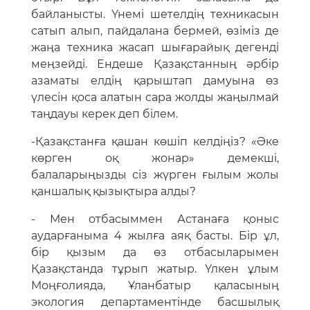
байланысты. Үнемі шетелдің техникасын
сатып алып, пайдалана бермей, өзіміз де
жаңа техника жасап шығарайық дегенді
меңзейді. Ендеше Қазақстанның әрбір
азаматы елдің қарыштап дамуына өз
үлесін қоса алатын сара жолды жаңылмай
таңдауы керек деп білем.
-Қазақстанға қашан көшіп келдіңіз? «Әке
көрген оқ жонар» демекші,
балаларыңызды сіз жүрген ғылым жолы
қаншалық қызықтыра алды?
- Мен отбасыммен Астанаға қоныс
аударғаныма 4 жылға аяқ басты. Бір ұл,
бір қызым да өз отбасыларымен
Қазақстанда тұрып жатыр. Үлкен ұлым
Моңғолияда, Ұланбатыр қаласының
экология департаментінде басшылық