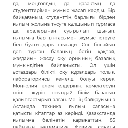
да, моңғолдың да, қазақтың да
студенттерімен жұмыс жасап көрдім. Бір
байқағаным, студенттің барлығы бірдей
ғылым жолына түсуге құлшынып тұрмаса
да, араларынан суырылып шығып,
ғылымға бар ынтасымен жұмыс істеуге
бел буатындары шығады. Сол болайын
деп тұрған баланың бетін қақпай,
жағдайын жасау оқу орнының базалық
мүмкіндігіне байланысты. Ол үшін
ұстаздары білікті, оқу құралдары толық,
лабораториясы кемелді болуы керек.
Моңғолия әлем елдерінің көмектесуін
өтініп жүріп, осындай білім базасын
қалыптастырып алған. Менің байқауымша
Астанада техника ғылым саласына
қатысты кітаптар аз көрінді. Қазақстанда
ғылымға бөлінетін қаражаттың 85
пайызын математика, физика сияқты