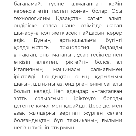
бағаламай, түсіне алмағаннан кейін
керексіз етіп тастап қойған болар. Осы
технологияны Қазақстан сатып алып,
өндіріске салса және өзімізде жасап
шығаруға қол жеткізсек пайдасын көрер
едік. Бұның артықшылығы бүгінгі
қолданыстағы технология бидайды
ұнтақтап, оны матаның ұсақ тесіктерінен
өткізіп електеп, іріктейтін болса, ал
Италияның машинасы салмағымен
іріктейді. Сондықтан оның құрылымы
шағын, шығыны аз, өндірген өнімі сапалы
болып келеді. Көп адамдар ұнтақталған
затты салмағымен іріктеуге болады
дегенге күмәнмен қарайды. Десе де, мен
ұзақ жылдарғы зерттеп жүрген салам
болғандықтан бұл техниканың ғылыми
негізін түсініп отырмын.