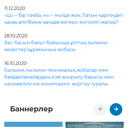
11.12.2020
«Ш» – бір таңба, «ч» – мүлде жоқ: Латын қарпіндегі
қазақ әліпбиіне қандай өзгеріс енгізіліп жатыр?
28.10.2020
Бес басым бағыт бойынша ұлттық ғылыми
кеңестер құрамының жобасы
16.10.2020
Ғылыми, ғылыми-техникалық жобалар мен
бағдарламалардың іске асырылу барысы мен
нәтижелілігіне мониторинг жүргізу туралы
Баннерлер