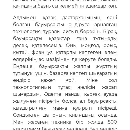
қағиданы бұзғысы келмейтін адамдар көп.
Алдымен қазақ дастарханының сәні
болған бауырсақты өндіруге арналған
технология туралы айтып берейін. Бірақ,
бауырсақты қазақтар ғана тұтынады
десек, қателесеміз. Оны моңғол, орыс,
қытай, француз қатарлы көптеген әлем
елдерінің ас мәзірінен де көруге болады.
Ендеше, бауырсақты жалпы жұрттың
тұтынуы үшін, базарға көптеп шығаратын
өндіріс қажет ғой. Міне сол
технологияның тұтас желісін жасап
шығардым. Әдетте нанды құрғақ ауада
жылумен пісіретін болса, ал бауырсақты
қыздырылған майға қуырып пісіреді.
Сондықтан да оның қиындығы осында.
Мен жасаған техника бір жолда 800
килограмм бауырсақ өндіреді. Бұл өндіріс