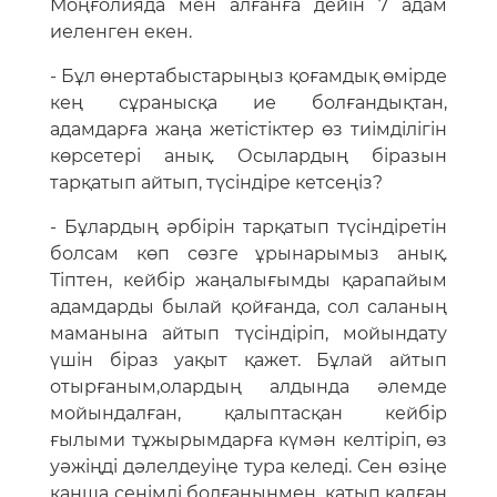
Моңғолияда мен алғанға дейін 7 адам
иеленген екен.
- Бұл өнертабыстарыңыз қоғамдық өмірде
кең сұранысқа ие болғандықтан,
адамдарға жаңа жетістіктер өз тиімділігін
көрсетері анық. Осылардың біразын
тарқатып айтып, түсіндіре кетсеңіз?
- Бұлардың әрбірін тарқатып түсіндіретін
болсам көп сөзге ұрынарымыз анық.
Тіптен, кейбір жаңалығымды қарапайым
адамдарды былай қойғанда, сол саланың
маманына айтып түсіндіріп, мойындату
үшін біраз уақыт қажет. Бұлай айтып
отырғаным,олардың алдында әлемде
мойындалған, қалыптасқан кейбір
ғылыми тұжырымдарға күмән келтіріп, өз
уәжіңді дәлелдеуіңе тура келеді. Сен өзіңе
қанша сенімді болғаныңмен, қатып қалған