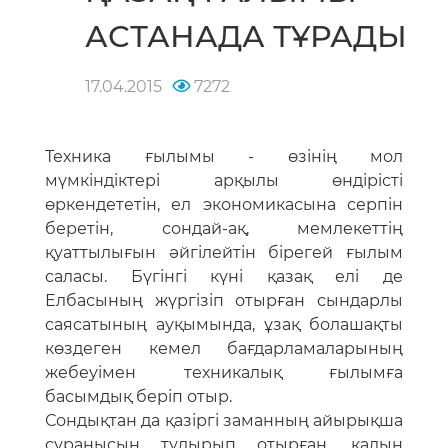
АСТАНАДА ТҰРАДЫ
17.04.2015
7272
Техника ғылымы - өзінің мол
мүмкіндіктері арқылы өндірісті
өркендететін, ел экономикасына серпін
беретін, сондай-ақ, мемлекеттің
қуаттылығын әйгілейтін бірегей ғылым
саласы. Бүгінгі күні қазақ елі де
Елбасының жүргізіп отырған сындарлы
саясатының ауқымында, ұзақ болашақты
көздеген кемел бағдарламаларының
жебеуімен техникалық ғылымға
басымдық беріп отыр.
Сондықтан да қазіргі заманның айырықша
сұранысын тудырып отырған, қалың