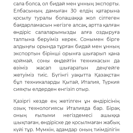
сала болса, ол бидай мен ұнның экспорты.
Елбасының дамыған 30 елдің қатарына
қосылу туралы болашаққа жол сілтеген
бағдарламасын негізге алсақ, артта қалған
өндіріс салаларымызды алға оздыруға
талпына беруіміз керек. Сонымен бірге
алдыңғы орында тұрған бидай мен ұнның
экспортын бірінші орынға шығарып қана
қоймай, соны өңдейтін техникасын да
өзіміз жасап шығаратын деңгейге
жетуіміз тиіс. Бүгінгі уақытта Қазақстан
бұл техникаларды Қытай, Италия, Түркия
сияқты елдерден енгізіп отыр.
Қазіргі кезде ең жетілген ұн өндірісінің
озық технологиясы Италияда бар. Бірақ
оның ғылыми негіздемесі ашыққа
шықпаған, өндіріске де қосылмаған жабық
күйі тұр. Мүмкін, адамдар оның тиімділігін