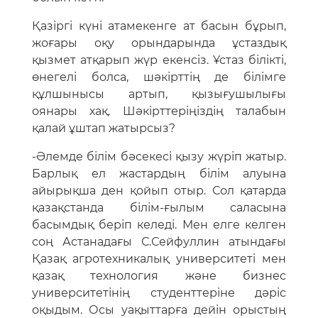
Қазіргі күні атамекенге ат басын бұрып,
жоғары оқу орындарында ұстаздық
қызмет атқарып жүр екенсіз. Ұстаз білікті,
өнегелі болса, шәкірттің де білімге
құлшынысы артып, қызығушылығы
оянары хақ. Шәкірттеріңіздің талабын
қалай ұштап жатырсыз?
-Әлемде білім бәсекесі қызу жүріп жатыр.
Барлық ел жастардың білім алуына
айырықша ден қойып отыр. Сол қатарда
қазақстанда білім-ғылым саласына
басымдық беріп келеді. Мен елге келген
соң Астанадағы С.Сейфуллин атындағы
Қазақ агротехникалық университеті мен
қазақ технология және бизнес
университетінің студенттеріне дәріс
оқыдым. Осы уақыттарға дейін орыстың