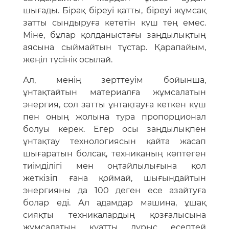
шығады. Бірақ біреуі қатты, біреуі жұмсақ
затты сындыруға кететін күш тең емес.
Міне, бұлар қолданыстағы заңдылықтың
аясына сыймайтын тұстар. Қарапайым,
жеңіл түсінік осылай.
Ал, менің зерттеуім бойынша,
ұнтақтайтын материалға жұмсалатын
энергия, сол затты ұнтақтауға кеткен күш
пен оның жолына тура пропорционал
болуы керек. Егер осы заңдылықпен
ұнтақтау технологиясын қайта жасап
шығаратын болсақ, техниканың көптеген
тиімділігі мен оңтайлылығына қол
жеткізіп ғана қоймай, шығындайтын
энергияны да 100 деген есе азайтуға
болар еді. Ал адамдар машина, ұшақ
сияқты техникалардың қозғалысына
жұмсалатын қуатты дұрыс есептей