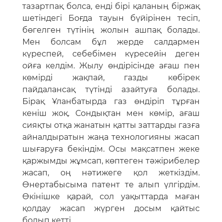
тазартпақ болса, енді бірі қаланың біржақ
шетіндегі Боғда тауын бүйірінен тесіп,
бөгелген түтінің жолын ашпақ болады.
Мен болсам бұл жерде салдармен
күреспей, себебімен күресейін деген
ойға келдім. Жылу өндірісінде ағаш пен
көмірді жақпай, газды көбірек
пайдалансақ түтінді азайтуға болады.
Бірақ Ұланбатырда газ өндіріп тұрған
кеніш жоқ. Сондықтан мен көмір, ағаш
сияқты отқа жанатын қатты заттарды газға
айналдыратын жаңа технологияны жасап
шығаруға бекіндім. Осы мақсатпен жеке
қаржымды жұмсап, көптеген тәжірибелер
жасап, оң нәтижеге қол жеткіздім.
Өнертабысыма патент те алып үлгірдім.
Өкінішке қарай, сол уақыттарда маған
қолдау жасап жүрген досым қайтыс
болып кетті.