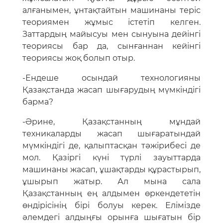
алғанымен, ұнтақтайтын машинаны теріс
теориямен жұмыс істетіп келген.
Заттардың майысуы мен сынуына дейінгі
теориясы бар да, сынғаннан кейінгі
теориясы жоқ болып отыр.
-Ендеше осындай технологияны
Қазақстанда жасап шығарудың мүмкіндігі
барма?
-Әрине, Қазақстанның мұндай
техникаларды жасап шығаратындай
мүмкіндігі де, қалыптасқан тәжірибесі де
мол. Қазіргі күні түрлі зауыттарда
машинаны жасап, ұшақтарды құрастырып,
ұшырып жатыр. Ал мына сала
Қазақстанның ең алдымен өркендететін
өндірісінің бірі болуы керек. Елімізде
әлемдегі алдыңғы орынға шығатын бір