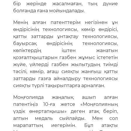
бір жерінде жасалмаған, тың дүние
болғанда ғана мойындалады.
Менің алған патенттерім негізінен ұн
өндірісінің технологиясы, көмір өндірісі,
қатты заттарды ұнтақтау технологиясы,
бауырсақ өндірісінің технологиясы,
көліктердің іштен жанатын
қозғалтқыштарын газбен жұмыс істететін
жүйе, үйлерді газбен жылытудың тиімді
тәсілі, көмір, ағаш сияқты жанғыш қатты
заттарды газға айналдыру технологиясы
сияқты түрлі тақырыптарға арналған.
Моңғолияда жаңалық ашып алған
патентіңіз 10-ға жетсе «Моңғолияның
үздік өнертапқышы» деген атақ беріп,
алтын медаль сыйлайды. Мен сол
марапаттың иегерімін. Бұл атақты