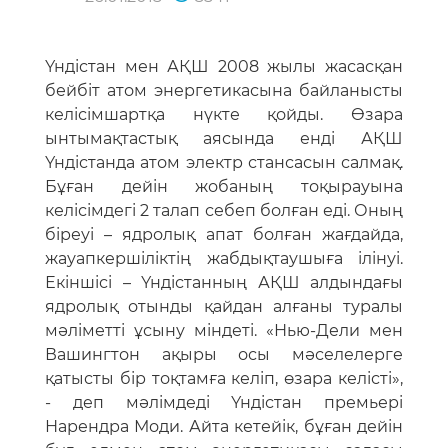
Үндістан мен АҚШ 2008 жылы жасасқан
бейбіт атом энергетикасына байланысты
келісімшартқа нүкте қойды. Өзара
ынтымақтастық аясында енді АҚШ
Үндістанда атом электр стансасын салмақ.
Бұған дейін жобаның тоқырауына
келісімдегі 2 талап себеп болған еді. Оның
біреуі – ядролық апат болған жағдайда,
жауапкершіліктің жабдықтаушыға ілінуі.
Екіншісі – Үндістанның АҚШ алдындағы
ядролық отынды қайдан алғаны туралы
мәліметті ұсыну міндеті. «Нью-Дели мен
Вашингтон ақыры осы мәселелерге
қатысты бір тоқтамға келіп, өзара келісті»,
- деп мәлімдеді Үндістан премьері
Нарендра Моди. Айта кетейік, бұған дейін