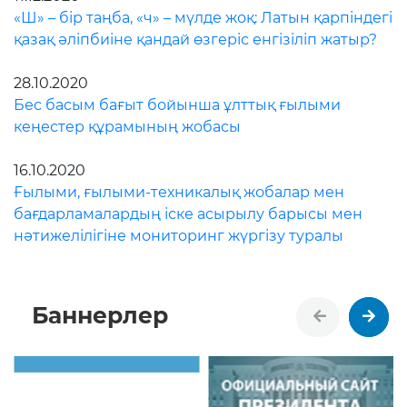
«Ш» – бір таңба, «ч» – мүлде жоқ: Латын қарпіндегі
қазақ әліпбиіне қандай өзгеріс енгізіліп жатыр?
28.10.2020
Бес басым бағыт бойынша ұлттық ғылыми
кеңестер құрамының жобасы
16.10.2020
Ғылыми, ғылыми-техникалық жобалар мен
бағдарламалардың іске асырылу барысы мен
нәтижелілігіне мониторинг жүргізу туралы
Баннерлер