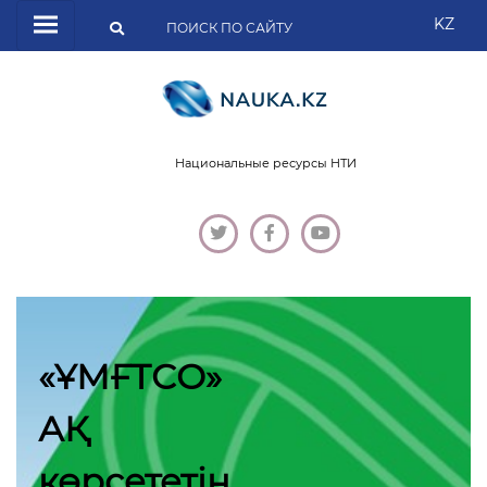
KZ
Национальные ресурсы НТИ
«ҰМҒТСО»
АҚ
көрсететін