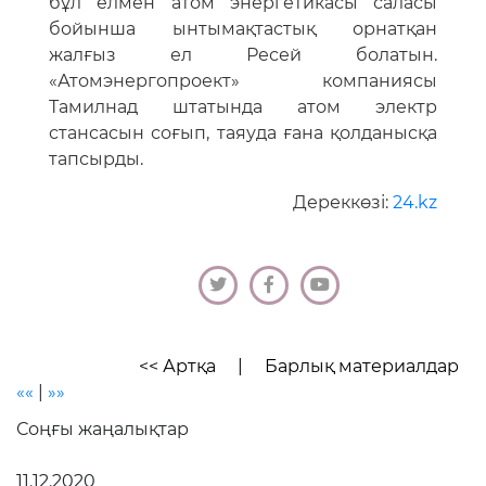
бұл елмен атом энергетикасы саласы
бойынша ынтымақтастық орнатқан
жалғыз ел Ресей болатын.
«Атомэнергопроект» компаниясы
Тамилнад штатында атом электр
стансасын соғып, таяуда ғана қолданысқа
тапсырды.
Дереккөзі:
24.kz
<< Артқа
|
Барлық материалдар
««
|
»»
Соңғы жаңалықтар
11.12.2020