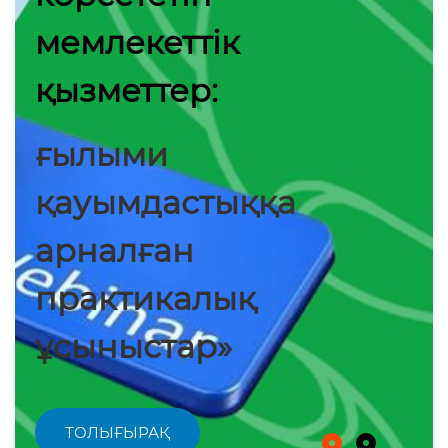
мемлекеттік
қызметтер:
ғылыми
қауымдастыққа
арналған
практикалық
ұсыныстар»
ТОЛЫҒЫРАҚ