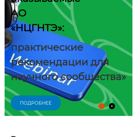
АО
«НЦГНТЭ»:
практические
рекомендации для
научного сообщества»
ПОДРОБНЕЕ