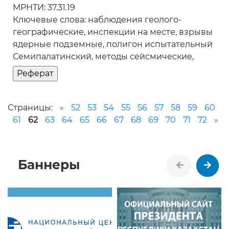
МРНТИ: 37.31.19
Ключевые слова: наблюдения геолого-
географические, инспекции на месте, взрывы
ядерные подземные, полигон испытательный
Семипалатинский, методы сейсмические,
Страницы:
«
52
53
54
55
56
57
58
59
60
61
62
63
64
65
66
67
68
69
70
71
72
»
Баннеры