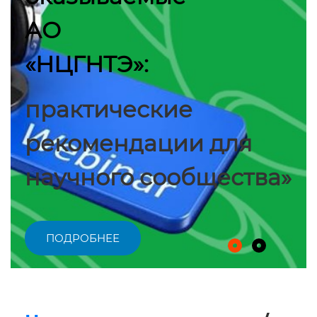
АО
«НЦГНТЭ»:
практические
рекомендации для
научного сообщества»
ПОДРОБНЕЕ