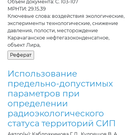
Объем документа: С. 103-107
МРНТИ: 29.15.39
Ключевые слова: воздействия экологические,
эксперименты технологические, снижение
давления, полости, месторождение
Карачаганское нефтегазоконденсатное,
объект Лира,
Использование
предельно-допустимых
параметров при
определении
радиоэкологического
статуса территорий СИП
Автор(ы): Кабдрахимова Г. Д., Кудряшов В. А.,