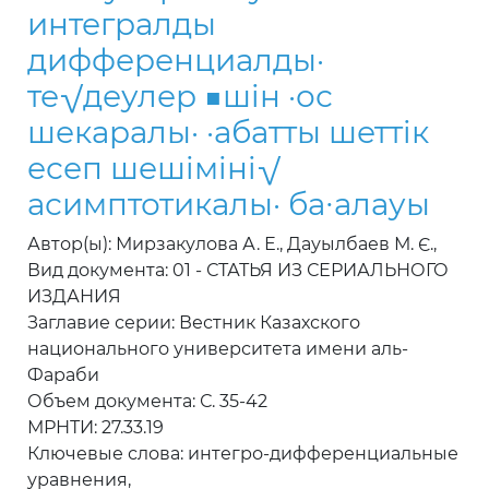
интегралды
дифференциалды·
те√деулер ■шiн ·ос
шекаралы· ·абатты шеттiк
есеп шешiмiнi√
асимптотикалы· ба∙алауы
Автор(ы): Мирзакулова А. Е., Дауылбаев М. Є.,
Вид документа: 01 - СТАТЬЯ ИЗ СЕРИАЛЬНОГО
ИЗДАНИЯ
Заглавие серии: Вестник Казахского
национального университета имени аль-
Фараби
Объем документа: С. 35-42
МРНТИ: 27.33.19
Ключевые слова: интегро-дифференциальные
уравнения,