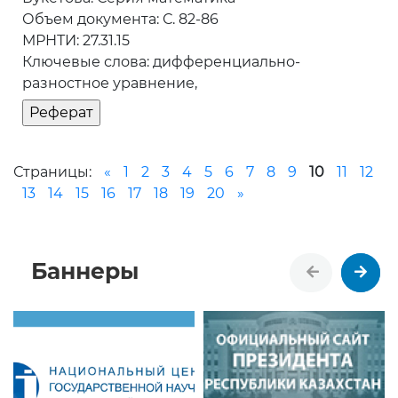
Объем документа: С. 82-86
МРНТИ: 27.31.15
Ключевые слова: дифференциально-
разностное уравнение,
Страницы:
«
1
2
3
4
5
6
7
8
9
10
11
12
13
14
15
16
17
18
19
20
»
Баннеры