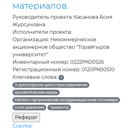
материалов.
Руководитель проекта: Касанова Асия
Журсуновна
Исполнители проекта:
Организация: Некоммерческое
акционерное общество "Торайгыров
университет"
Инвентарный номер: 0222РК00526
Регистрационный номер: 0120РК00510
Ключевые слова:
1
3-диполярное циклоприсоединение
ароматические азиды
Металл-органические координационные полимеры
соли диазония
триазолы
Ссылка