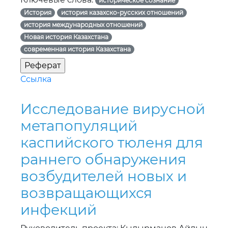
историческое сознание
История
история казахско-русских отношений
история международных отношений
Новая история Казахстана
современная история Казахстана
Ссылка
Исследование вирусной
метапопуляций
каспийского тюленя для
раннего обнаружения
возбудителей новых и
возвращающихся
инфекций