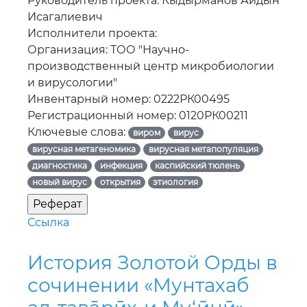
Руководитель проекта: Кыдырманов Айдын
Исагалиевич
Исполнители проекта:
Организация: ТОО "Научно-
производственный центр микробиологии
и вирусологии"
Инвентарный номер: 0222РК00495
Регистрационный номер: 0120РК00211
Ключевые слова:
виром
вирус
вирусная метагеномика
вирусная метапопуляция
диагностика
инфекция
каспийский тюлень
новый вирус
открытия
этиология
Ссылка
История Золотой Орды в
сочинении «Мунтахаб