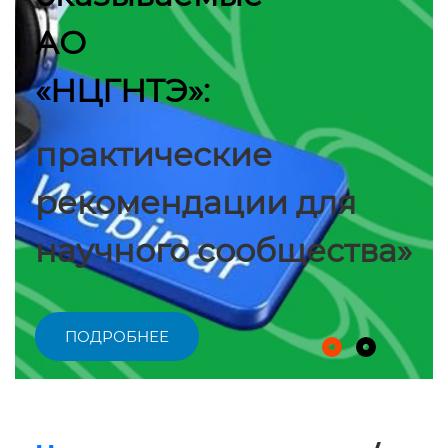
АО
«НЦГНТЭ»:
практические
рекомендации для
научного сообщества»
ПОДРОБНЕЕ