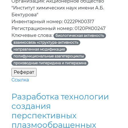
Организация: Акционерное общество
"Институт химических наук имени А.Б.
Бектурова"
Инвентарный номер: 0222РК00317
Регистрационный номер: 0120РК00247
Ключевые слова:
биологическая активность
взаимосвязь «структура-активность
направленная модификация
полифункциональные азагетероциклы
производные пиперидина и пиперазина
Ссылка
Разработка технологии
создания
перспективных
плазмообращенных