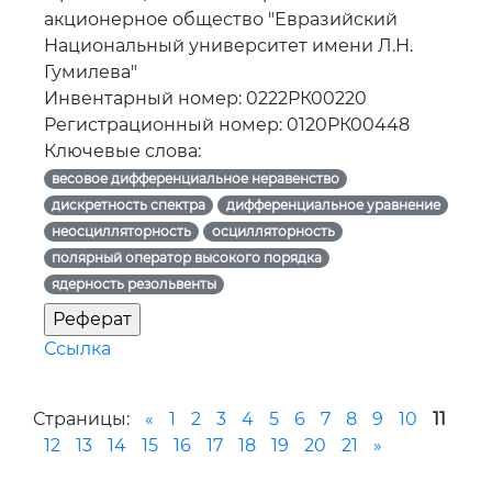
акционерное общество "Евразийский
Национальный университет имени Л.Н.
Гумилева"
Инвентарный номер: 0222РК00220
Регистрационный номер: 0120РК00448
Ключевые слова:
весовое дифференциальное неравенство
дискретность спектра
дифференциальное уравнение
неосцилляторность
осцилляторность
полярный оператор высокого порядка
ядерность резольвенты
Ссылка
Страницы:
«
1
2
3
4
5
6
7
8
9
10
11
12
13
14
15
16
17
18
19
20
21
»