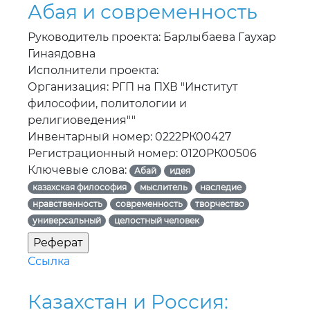
Абая и современность
Руководитель проекта: Барлыбаева Гаухар
Гинаядовна
Исполнители проекта:
Организация: РГП на ПХВ "Институт
философии, политологии и
религиоведения""
Инвентарный номер: 0222РК00427
Регистрационный номер: 0120РК00506
Ключевые слова:
Абай
идея
казахская философия
мыслитель
наследие
нравственность
современность
творчество
универсальный
целостный человек
Ссылка
Казахстан и Россия: