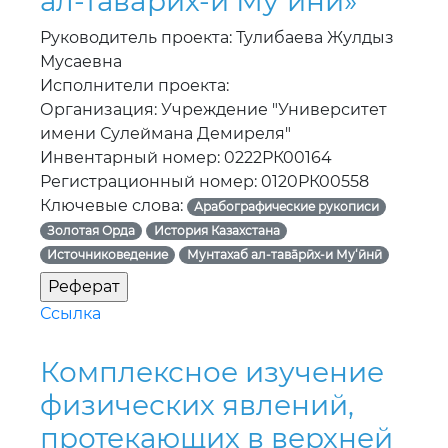
ал-тавāрӣх-и Му‘ӣнӣ»
Руководитель проекта: Тулибаева Жулдыз
Мусаевна
Исполнители проекта:
Организация: Учреждение "Университет
имени Сулеймана Демиреля"
Инвентарный номер: 0222РК00164
Регистрационный номер: 0120РК00558
Ключевые слова:
Арабографические рукописи
Золотая Орда
История Казахстана
Источниковедение
Мунтахаб ал-тавāрӣх-и Му‘ӣнӣ
Ссылка
Комплексное изучение
физических явлений,
протекающих в верхней