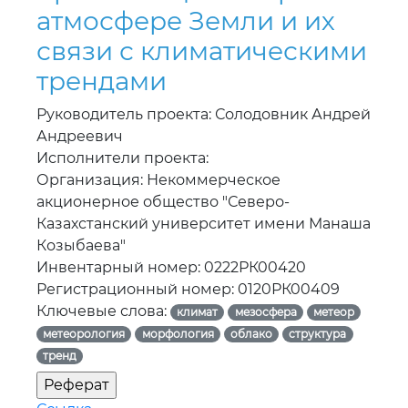
атмосфере Земли и их
связи с климатическими
трендами
Руководитель проекта: Солодовник Андрей
Андреевич
Исполнители проекта:
Организация: Некоммерческое
акционерное общество "Северо-
Казахстанский университет имени Манаша
Козыбаева"
Инвентарный номер: 0222РК00420
Регистрационный номер: 0120РК00409
Ключевые слова:
климат
мезосфера
метеор
метеорология
морфология
облако
структура
тренд