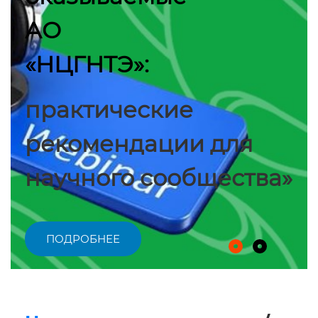
АО
«НЦГНТЭ»:
практические
рекомендации для
научного сообщества»
ПОДРОБНЕЕ