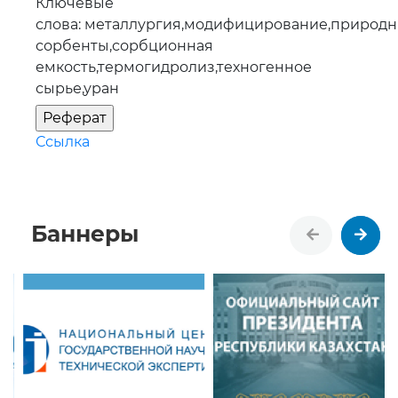
Ключевые
слова: металлургия,модифицирование,природ
сорбенты,сорбционная
емкость,термогидролиз,техногенное
сырье,уран
Ссылка
Баннеры