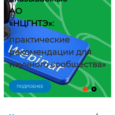
АО
«НЦГНТЭ»:
практические
рекомендации для
научного сообщества»
ПОДРОБНЕЕ