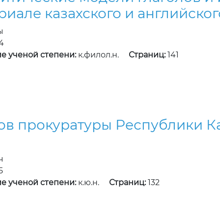
риале казахского и английског
ы
4
е ученой степени:
к.филол.н.
Страниц:
141
ов прокуратуры Республики К
ч
5
е ученой степени:
к.ю.н.
Страниц:
132