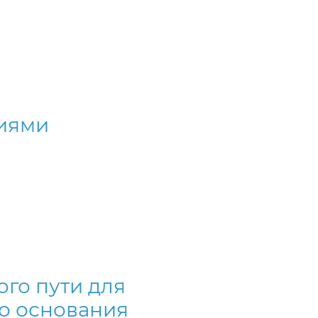
ниями
го пути для
го основания