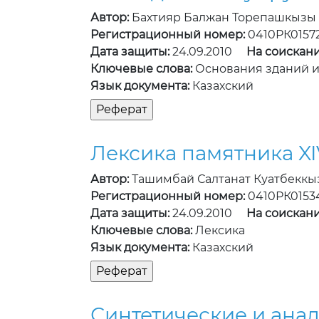
Автор:
Бахтияр Балжан Торепашкызы
Регистрационный номер:
0410РК0157
Дата защиты:
24.09.2010
На соискани
Ключевые слова:
Основания зданий и
Язык документа:
Казахский
Лексика памятника XIV
Автор:
Ташимбай Салтанат Куатбеккы
Регистрационный номер:
0410РК0153
Дата защиты:
24.09.2010
На соискани
Ключевые слова:
Лексика
Язык документа:
Казахский
Синтетические и ана