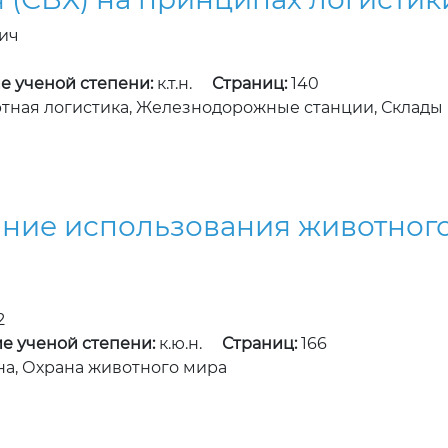
ич
1
е ученой степени:
к.т.н.
Страниц:
140
ртная логистика, Железнодорожные станции, Склады
ние использования животного
2
е ученой степени:
к.ю.н.
Страниц:
166
а, Охрана животного мира