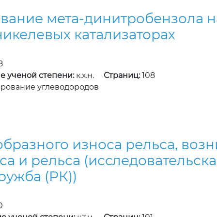
вание мета-динитробензола н
икелевых катализаторах
8
е ученой степени:
к.х.н.
Страниц:
108
ирование углеводородов
бразного износа рельса, воз
а и рельса (исследовательская
ружба (РК))
0