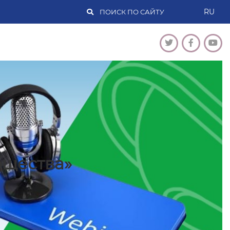
RU
бщества»