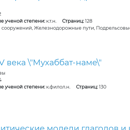
2
е ученой степени:
к.т.н.
Страниц:
128
 сооружений, Железнодорожные пути, Подрельсовы
 века \"Мухаббат-наме\"
зы
4
е ученой степени:
к.филол.н.
Страниц:
130
литические модели глаголов и