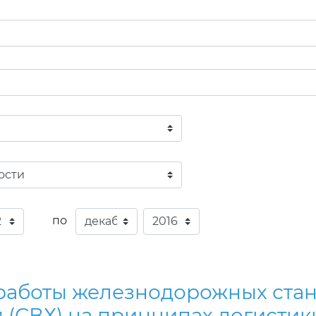
по
работы железнодорожных стан
 (СВХ) на принципах логистик