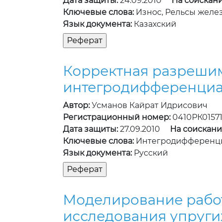
Дата защиты:
24.09.2010
На соискани
Ключевые слова:
Износ, Рельсы желе
Язык документа:
Казахский
Корректная разрешим
интегродифференциа
Автор:
Усманов Кайрат Идрисович
Регистрационный номер:
0410РК0157
Дата защиты:
27.09.2010
На соискани
Ключевые слова:
Интегродифференци
Язык документа:
Русский
Моделирование работ
исследования упруги