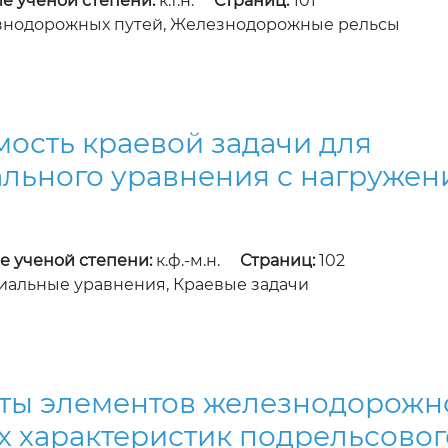
е ученой степени:
к.т.н.
Страниц:
101
знодорожных путей, Железнодорожные рельсы
ость краевой задачи для
льного уравнения с нагруже
1
е ученой степени:
к.ф.-м.н.
Страниц:
102
альные уравнения, Краевые задачи
ы элементов железнодорожно
х характеристик подрельсово