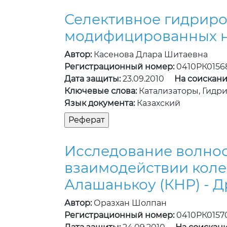
Селективное гидриро
модифицированных н
Автор:
Касенова Длара Шитаевна
Регистрационный номер:
0410РК0156
Дата защиты:
23.09.2010
На соискани
Ключевые слова:
Катализаторы, Гидр
Язык документа:
Казахский
Исследование волноо
взаимодействии колес
Алашанькоу (КНР) - Д
Автор:
Оразхан Шолпан
Регистрационный номер:
0410РК0157