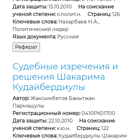
Дата защиты:
15.10.2010
На соискание
ученой степени:
к.полит.н.
Страниц:
126
Ключевые слова:
Назарбаев Н.А.,
Политический лидер
Язык документа:
Русский
Судебные изречения и
решения Шакарима
Кудайбердиулы
Автор:
Жаксымбетов Бакытжан
Пармашулы
Регистрационный номер:
0410РК01700
Дата защиты:
22.10.2010
На соискание
ученой степени:
к.ю.н.
Страниц:
122
Ключевые слова:
Кудайбердиулы Шакарим