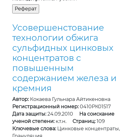
Усовершенстование
технологии обжига
сульфидных цинковых
концентратов с
повышенным
содержанием железа и
кремния
Автор:
Кокаева Гульнара Айтикеновна
Регистрационный номер:
0410РК01517
Дата защиты:
24.09.2010
На соискание
ученой степени:
к.т.н.
Страниц:
109
Ключевые слова:
Цинковые концентраты,
Грануляция