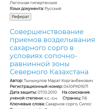
Легочная гипертензия
Язык документа:
Русский
Совершенствование
приемов возделывания
сахарного сорго в
условиях сопочно-
равнинной зоны
Северного Казахстана
Автор:
Тыныкулов Марат Корганбекович
Регистрационный номер:
0410РК01671
Дата защиты:
07.10.2010
На соискание
ученой степени:
к.с.-х.н.
Страниц:
116
Ключевые слова:
Сахарное сорго, Силос