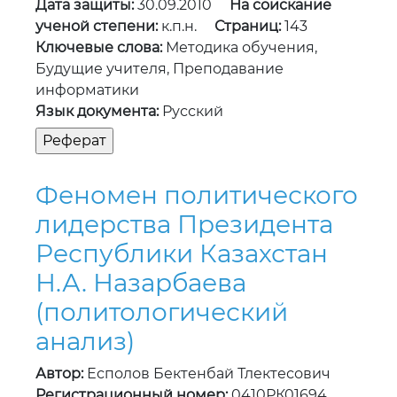
Дата защиты:
30.09.2010
На соискание
ученой степени:
к.п.н.
Страниц:
143
Ключевые слова:
Методика обучения,
Будущие учителя, Преподавание
информатики
Язык документа:
Русский
Феномен политического
лидерства Президента
Республики Казахстан
Н.А. Назарбаева
(политологический
анализ)
Автор:
Есполов Бектенбай Тлектесович
Регистрационный номер:
0410РК01694