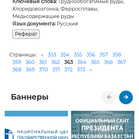
Ключевые слова:
Труднообогатимые руды,
Хлоридовозгонка, Ферросплавы,
Медьсодержащие руды
Язык документа:
Русский
Страницы:
«
353
354
355
356
357
358
359
360
361
362
363
364
365
366
367
368
369
370
371
372
373
»
Баннеры