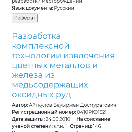
разработки месторождений
Язык документа:
Русский
Разработка
комплексной
технологии извлечения
цветных металлов и
железа из
медьсодержащих
оксидных руд
Автор:
Айткулов Бауыржан Досмуратович
Регистрационный номер:
0410РК01521
Дата защиты:
24.09.2010
На соискание
ученой степени:
к.т.н.
Страниц:
146