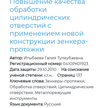
Повышение качества
обработки
цилиндрических
отверстий с
применением новой
конструкции зенкера-
протяжки
Автор:
Итыбаева Галия Тулеубаевна
Регистрационный номер:
0410РК01923
Дата защиты:
29.10.2010
На соискание
ученой степени:
к.т.н.
Страниц:
137
Ключевые слова:
Зенкеры-протяжки,
Обработка отверствий, Цилиндрические
отверствия, Металлорежущие
инструменты
Язык документа:
Русский