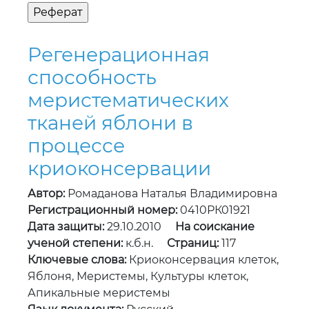
Регенерационная
способность
меристематических
тканей яблони в
процессе
криоконсервации
Автор:
Ромаданова Наталья Владимировна
Регистрационный номер:
0410РК01921
Дата защиты:
29.10.2010
На соискание
ученой степени:
к.б.н.
Страниц:
117
Ключевые слова:
Криоконсервация клеток,
Яблоня, Меристемы, Культуры клеток,
Апикальные меристемы