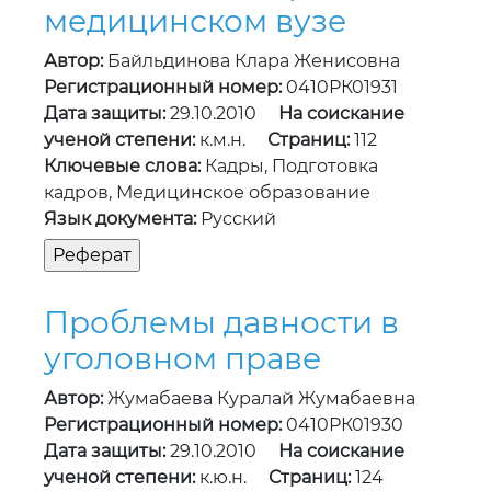
медицинском вузе
Автор:
Байльдинова Клара Женисовна
Регистрационный номер:
0410РК01931
Дата защиты:
29.10.2010
На соискание
ученой степени:
к.м.н.
Страниц:
112
Ключевые слова:
Кадры, Подготовка
кадров, Медицинское образование
Язык документа:
Русский
Проблемы давности в
уголовном праве
Автор:
Жумабаева Куралай Жумабаевна
Регистрационный номер:
0410РК01930
Дата защиты:
29.10.2010
На соискание
ученой степени:
к.ю.н.
Страниц:
124