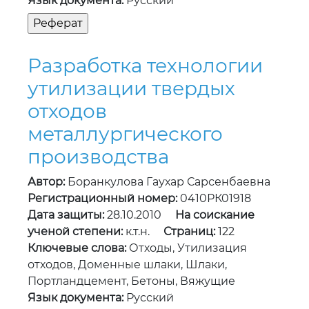
Язык документа:
Русский
Разработка технологии
утилизации твердых
отходов
металлургического
производства
Автор:
Боранкулова Гаухар Сарсенбаевна
Регистрационный номер:
0410РК01918
Дата защиты:
28.10.2010
На соискание
ученой степени:
к.т.н.
Страниц:
122
Ключевые слова:
Отходы, Утилизация
отходов, Доменные шлаки, Шлаки,
Портландцемент, Бетоны, Вяжущие
Язык документа:
Русский