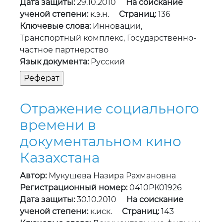
Дата защиты:
29.10.2010
На соискание
ученой степени:
к.э.н.
Страниц:
136
Ключевые слова:
Инновации,
Транспортный комплекс, Государственно-
частное партнерство
Язык документа:
Русский
Отражение социального
времени в
документальном кино
Казахстана
Автор:
Мукушева Назира Рахмановна
Регистрационный номер:
0410РК01926
Дата защиты:
30.10.2010
На соискание
ученой степени:
к.иск.
Страниц:
143