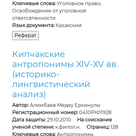
Ключевые слова:
Уголовное право,
Освобождение от уголовной
ответсвтенности
Язык документа:
Казахский
Кипчакские
антропонимы XIV-XV вв.
(историко-
лингвистический
анализ)
Автор:
Алимбаев Медеу Еркинулы
Регистрационный номер:
0410РК01928
Дата защиты:
29.10.2010
На соискание
ученой степени:
к.филол.н.
Страниц:
128
Ключевые слова:
Антропонимы,