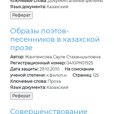
Ключевые слова:
Документальные фильмы
Язык документа:
Казахский
Образы поэтов-
песенников в казахской
прозе
Автор:
Жанпеисова Сауле Стаханшыловна
Регистрационный номер:
0410РК01925
Дата защиты:
29.10.2010
На соискание
ученой степени:
к.филол.н.
Страниц:
125
Ключевые слова:
Проза
Язык документа:
Казахский
Совершенствование