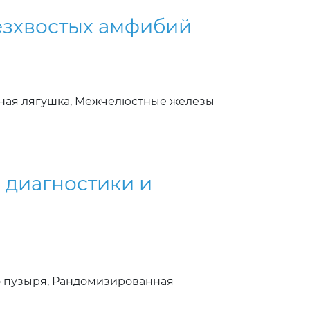
езхвостых амфибий
рная лягушка, Межчелюстные железы
 диагностики и
о пузыря, Рандомизированная