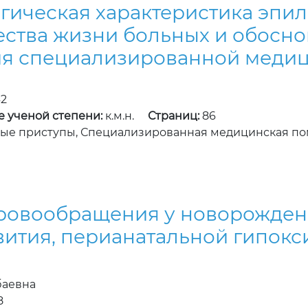
ическая характеристика эпил
чества жизни больных и обосн
ия специализированной меди
2
е ученой степени:
к.м.н.
Страниц:
86
ые приступы, Специализированная медицинская п
ровообращения у новорожден
вития, перианатальной гипокс
баевна
8