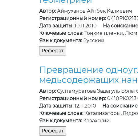
Автор:
Аймуханов Айтбек Калиевич
Регистрационный номер:
0410РК0213
Дата защиты:
10.11.2010
На соискание
Ключевые слова:
Тонкие пленки, Лю
Язык документа:
Русский
Превращение одноуг
медьсодержащих нан
Автор:
Султамуратова Задагуль Бола
Регистрационный номер:
0410РК0213
Дата защиты:
12.11.2010
На соискание
Ключевые слова:
Катализаторы, Гидр
Язык документа:
Казахский