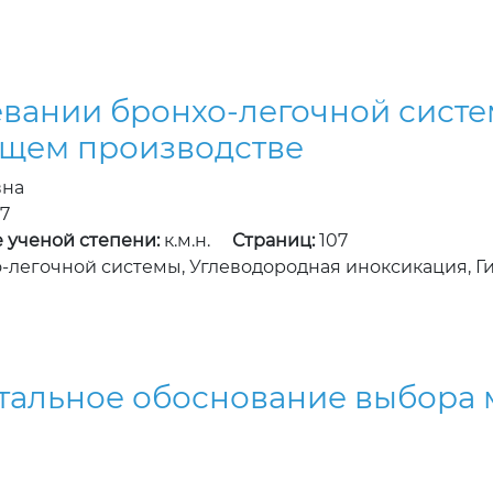
вании бронхо-легочной систе
щем производстве
вна
7
 ученой степени:
к.м.н.
Страниц:
107
-легочной системы, Углеводородная иноксикация, 
альное обоснование выбора м