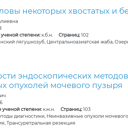
ловы некоторых хвостатых и б
алиевна
8
 ученой степени:
к.б.н.
Страниц:
102
ский лягушкозуб, Центральноазиатская жаба, Озе
сти эндоскопических методов
х опухолей мочевого пузыря
вич
6
 ученой степени:
к.м.н.
Страниц:
103
тоды диагностики, Неинвазивные опухоли мочевог
я, Трансуретральная резекция