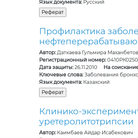
Язык документа:
Русский
Профилактика заболе
нефтеперерабатываю
Автор:
Даткаева Гульмира Маханбето
Регистрационный номер:
0410РК0250
Дата защиты:
26.11.2010
На соискание
Ключевые слова:
Заболевания бронхо
Язык документа:
Казахский
Клинико-эксперимент
уретеролитотрипсии
Автор:
Каимбаев Айдар Исабекович