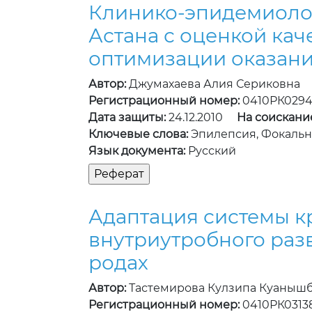
Клинико-эпидемиолог
Астана с оценкой ка
оптимизации оказан
Автор:
Джумахаева Алия Сериковна
Регистрационный номер:
0410РК0294
Дата защиты:
24.12.2010
На соискани
Ключевые слова:
Эпилепсия, Фокальн
Язык документа:
Русский
Адаптация системы к
внутриутробного раз
родах
Автор:
Тастемирова Кулзипа Куаныш
Регистрационный номер:
0410РК0313