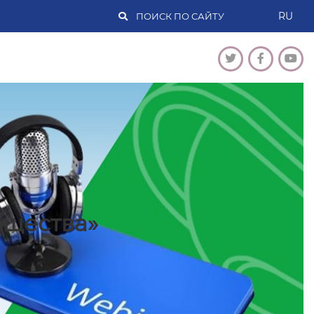
RU
бщества»