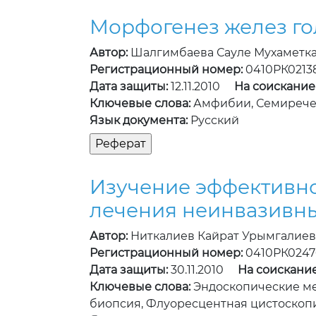
Морфогенез желез го
Автор:
Шалгимбаева Сауле Мухаметк
Регистрационный номер:
0410РК0213
Дата защиты:
12.11.2010
На соискание
Ключевые слова:
Амфибии, Семиречен
Язык документа:
Русский
Изучение эффективно
лечения неинвазивны
Автор:
Ниткалиев Кайрат Урымгалие
Регистрационный номер:
0410РК0247
Дата защиты:
30.11.2010
На соискание
Ключевые слова:
Эндоскопические ме
биопсия, Флуоресцентная цистоскопи