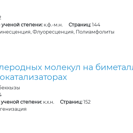
2
 ученой степени:
к.ф.-м.н.
Страниц:
144
минесценция, Флуоресценция, Полиамфолиты
леродных молекул на биметал
окатализаторах
тбеккызы
4
 ученой степени:
к.х.н.
Страниц:
152
огенизация