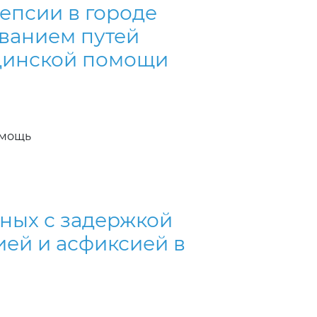
епсии в городе
ованием путей
цинской помощи
омощь
ных с задержкой
ией и асфиксией в