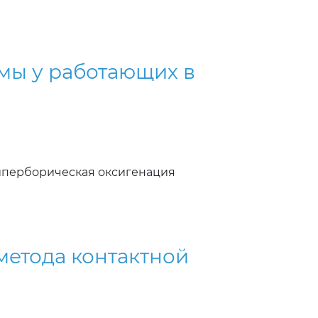
мы у работающих в
Гиперборическая оксигенация
етода контактной