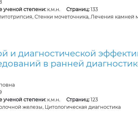
8
е ученой степени:
к.м.н.
Страниц:
133
литотрипсия, Стенки мочеточника, Лечения камней 
й и диагностической эффекти
едований в ранней диагности
повна
9
е ученой степени:
к.м.н.
Страниц:
123
лочной железы, Цитологическая диагностика