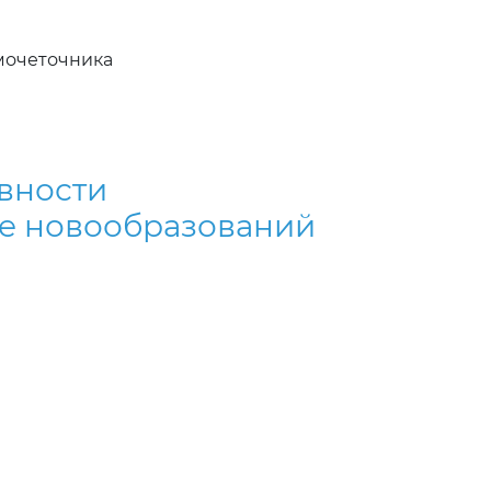
мочеточника
вности
ке новообразований