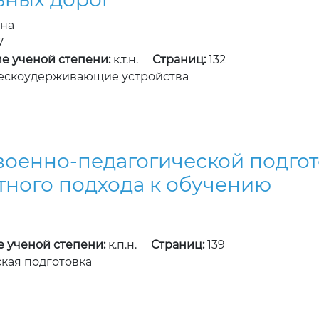
вна
7
е ученой степени:
к.т.н.
Страниц:
132
ескоудерживающие устройства
оенно-педагогической подгот
тного подхода к обучению
1
е ученой степени:
к.п.н.
Страниц:
139
кая подготовка