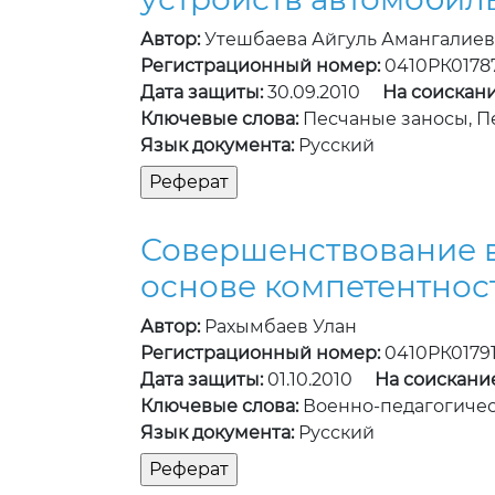
Автор:
Утешбаева Айгуль Амангалие
Регистрационный номер:
0410РК0178
Дата защиты:
30.09.2010
На соискани
Ключевые слова:
Песчаные заносы, П
Язык документа:
Русский
Совершенствование в
основе компетентнос
Автор:
Рахымбаев Улан
Регистрационный номер:
0410РК0179
Дата защиты:
01.10.2010
На соискани
Ключевые слова:
Военно-педагогичес
Язык документа:
Русский