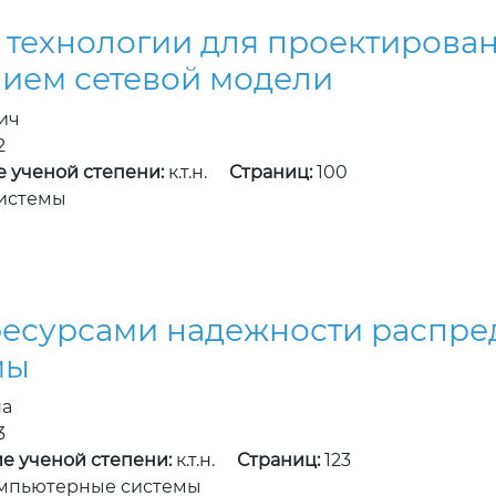
и технологии для проектиров
нием сетевой модели
ич
2
е ученой степени:
к.т.н.
Страниц:
100
истемы
ресурсами надежности распр
мы
на
3
е ученой степени:
к.т.н.
Страниц:
123
мпьютерные системы