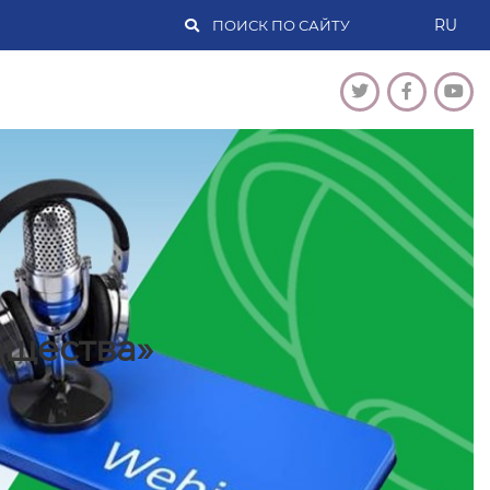
RU
бщества»