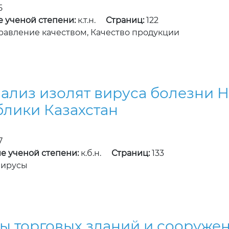
5
е ученой степени:
к.т.н.
Страниц:
122
равление качеством, Качество продукции
ализ изолят вируса болезни 
блики Казахстан
7
е ученой степени:
к.б.н.
Страниц:
133
Вирусы
ы торговых зданий и сооружен