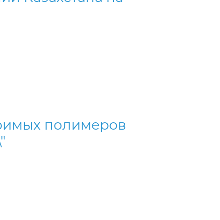
оримых полимеров
"