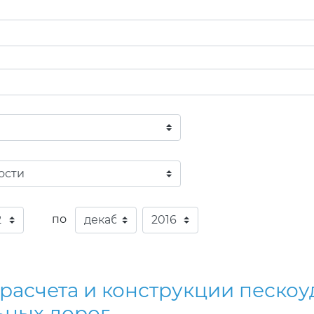
по
 расчета и конструкции песк
ьных дорог