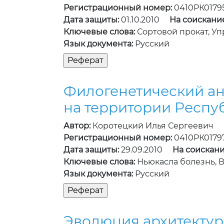
Регистрационный номер:
0410РК0179
Дата защиты:
01.10.2010
На соискани
Ключевые слова:
Сортовой прокат, Уп
Язык документа:
Русский
Филогенетический ан
на территории Респу
Автор:
Коротецкий Илья Сергеевич
Регистрационный номер:
0410РК0179
Дата защиты:
29.09.2010
На соискани
Ключевые слова:
Ньюкасла болезнь, 
Язык документа:
Русский
Эволюция архитектур