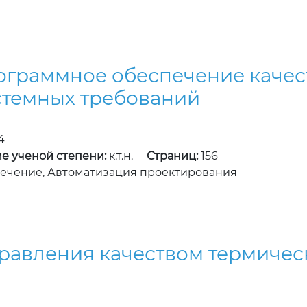
ограммное обеспечение качес
истемных требований
4
е ученой степени:
к.т.н.
Страниц:
156
чение, Автоматизация проектирования
правления качеством термиче