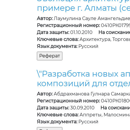
примере г. Алматы (cер.
Автор:
Лаумулина Сауле Амангельди
Регистрационный номер:
0410РК0179
Дата защиты:
01.10.2010
На соискани
Ключевые слова:
Архитектура, Торгов
Язык документа:
Русский
\"Разработка новых 
композиций для отде
Автор:
Абдрахманова Гулнара Самарк
Регистрационный номер:
0410РК0180
Дата защиты:
30.09.2010
На соискани
Ключевые слова:
Аппреты, Малосмина
Язык документа:
Русский