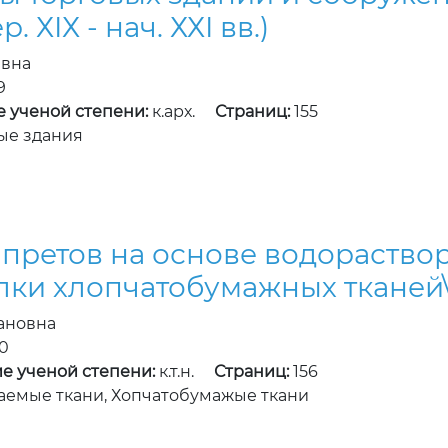
 ХIХ - нач. ХХI вв.)
евна
9
е ученой степени:
к.арх.
Страниц:
155
ые здания
аппретов на основе водораств
лки хлопчатобумажных тканей\
ановна
0
е ученой степени:
к.т.н.
Страниц:
156
емые ткани, Хопчатобумажые ткани