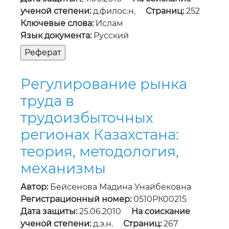
ученой степени:
д.филос.н.
Страниц:
252
Ключевые слова:
Ислам
Язык документа:
Русский
Регулирование рынка
труда в
трудоизбыточных
регионах Казахстана:
теория, методология,
механизмы
Автор:
Бейсенова Мадина Унайбековна
Регистрационный номер:
0510РК00215
Дата защиты:
25.06.2010
На соискание
ученой степени:
д.э.н.
Страниц:
267