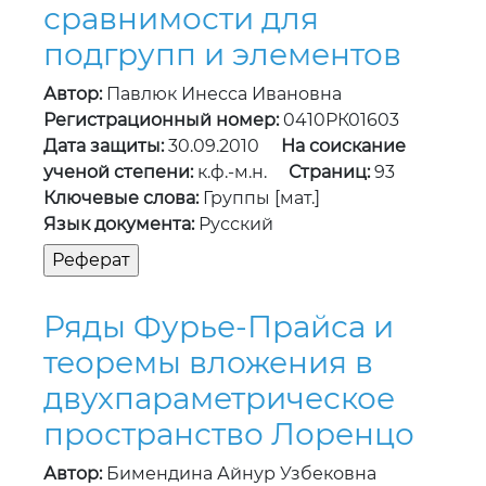
сравнимости для
подгрупп и элементов
Автор:
Павлюк Инесса Ивановна
Регистрационный номер:
0410РК01603
Дата защиты:
30.09.2010
На соискание
ученой степени:
к.ф.-м.н.
Страниц:
93
Ключевые слова:
Группы [мат.]
Язык документа:
Русский
Ряды Фурье-Прайса и
теоремы вложения в
двухпараметрическое
пространство Лоренцо
Автор:
Бимендина Айнур Узбековна