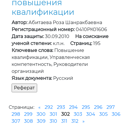
повышения
квалификации
Автор:
Абитаева Роза Шанракбаевна
Регистрационный номер:
0410РК01606
Дата защиты:
30.09.2010
На соискание
ученой степени:
к.п.н.
Страниц:
195
Ключевые слова:
Повышение
квалификации, Управленческая
компетентность, Руководители
организаций
Язык документа:
Русский
Страницы:
«
292
293
294
295
296
297
298
299
300
301
302
303
304
305
306
307
308
309
310
311
312
»