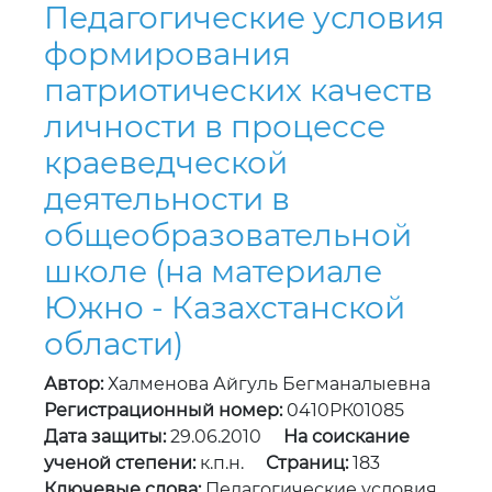
Педагогические условия
формирования
патриотических качеств
личности в процессе
краеведческой
деятельности в
общеобразовательной
школе (на материале
Южно - Казахстанской
области)
Автор:
Халменова Айгуль Бегманалыевна
Регистрационный номер:
0410РК01085
Дата защиты:
29.06.2010
На соискание
ученой степени:
к.п.н.
Страниц:
183
Ключевые слова:
Педагогические условия,