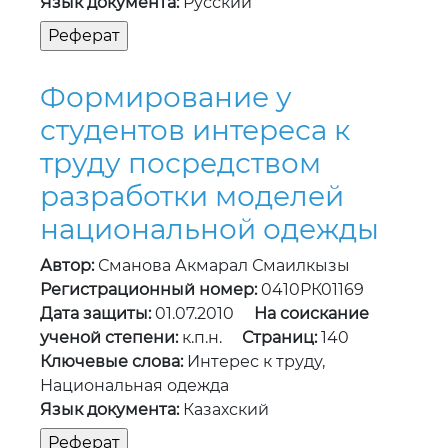
Язык документа:
Русский
Формирование у
студентов интереса к
труду посредством
разработки моделей
национальной одежды
Автор:
Сманова Акмарал Смаилкызы
Регистрационный номер:
0410РК01169
Дата защиты:
01.07.2010
На соискание
ученой степени:
к.п.н.
Страниц:
140
Ключевые слова:
Интерес к труду,
Национальная одежда
Язык документа:
Казахский