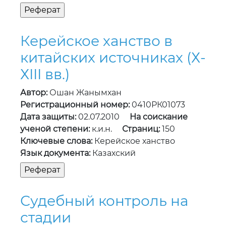
Керейское ханство в
китайских источниках (Х-
ХIII вв.)
Автор:
Ошан Жанымхан
Регистрационный номер:
0410РК01073
Дата защиты:
02.07.2010
На соискание
ученой степени:
к.и.н.
Страниц:
150
Ключевые слова:
Керейское ханство
Язык документа:
Казахский
Судебный контроль на
стадии