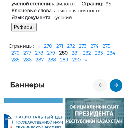
ученой степени:
к.филол.н.
Страниц:
195
Ключевые слова:
Языковая личность
Язык документа:
Русский
Страницы:
«
270
271
272
273
274
275
276
277
278
279
280
281
282
283
284
285
286
287
288
289
290
»
Баннеры