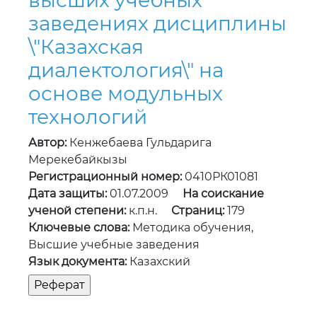
высших учебных
заведениях дисциплины
\"Казахская
диалектология\" на
основе модульных
технологий
Автор:
Кенжебаева Гульдарига
Мерекебайкызы
Регистрационный номер:
0410РК01081
Дата защиты:
01.07.2009
На соискание
ученой степени:
к.п.н.
Страниц:
179
Ключевые слова:
Методика обучения,
Высшие учебные заведения
Язык документа:
Казахский