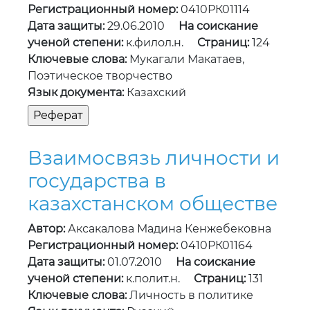
Регистрационный номер:
0410РК01114
Дата защиты:
29.06.2010
На соискание
ученой степени:
к.филол.н.
Страниц:
124
Ключевые слова:
Мукагали Макатаев,
Поэтическое творчество
Язык документа:
Казахский
Взаимосвязь личности и
государства в
казахстанском обществе
Автор:
Аксакалова Мадина Кенжебековна
Регистрационный номер:
0410РК01164
Дата защиты:
01.07.2010
На соискание
ученой степени:
к.полит.н.
Страниц:
131
Ключевые слова:
Личность в политике