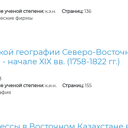
1
е ученой степени:
к.э.н.
Страниц:
136
ческие фирмы
ой географии Северо-Восточн
 начале XIX вв. (1758-1822 гг.)
3
е ученой степени:
к.и.н.
Страниц:
155
афия
ссы в Восточном Казахстане в