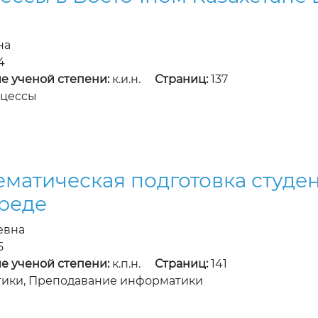
на
4
е ученой степени:
к.и.н.
Страниц:
137
оцессы
атическая подготовка студен
среде
евна
5
е ученой степени:
к.п.н.
Страниц:
141
ики, Преподавание информатики