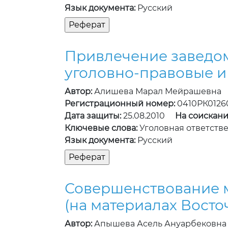
Язык документа:
Русский
Привлечение заведом
уголовно-правовые и
Автор:
Алишева Марал Мейрашевна
Регистрационный номер:
0410РК0126
Дата защиты:
25.08.2010
На соискани
Ключевые слова:
Уголовная ответств
Язык документа:
Русский
Совершенствование м
(на материалах Восто
Автор:
Апышева Асель Ануарбековна