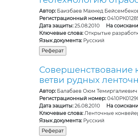
Автор:
Баизбаев Махмед Бейсембеко
Регистрационный номер:
0410РК0128
Дата защиты:
25.08.2010
На соискани
Ключевые слова:
Открытые разработ
Язык документа:
Русский
Совершенствование 
ветви рудных ленточ
Автор:
Балабаев Оюм Темиргалиевич
Регистрационный номер:
0410РК0129
Дата защиты:
26.08.2010
На соискани
Ключевые слова:
Ленточные конвейе
Язык документа:
Русский