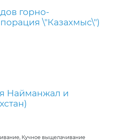
дов горно-
орация \"Казахмыс\")
ия Найманжал и
хстан)
ивание, Кучное выщелачивание