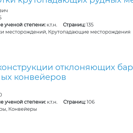
вич
5
е ученой степени:
к.т.н.
Страниц:
135
ки месторождений, Крутопадающие месторождения
конструкции отклоняющих бар
ных конвейеров
0
е ученой степени:
к.т.н.
Страниц:
106
ры, Конвейеры