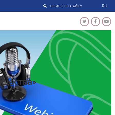
RU
бщества»