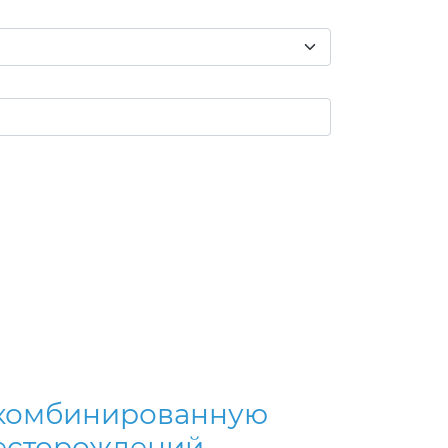
а комбинированную
месторождений