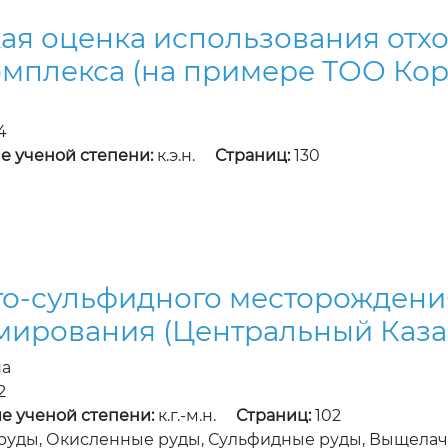
ая оценка использования отхо
мплекса (на примере ТОО Корп
4
е ученой степени:
к.э.н.
Страниц:
130
то-сульфидного месторожден
мирования (Центральный Каза
на
2
е ученой степени:
к.г.-м.н.
Страниц:
102
уды, Окисленные руды, Сульфидные руды, Выщелач