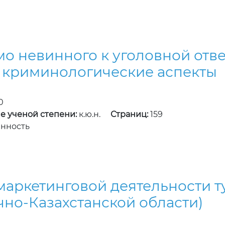
о невинного к уголовной отве
 криминологические аспекты
0
е ученой степени:
к.ю.н.
Страниц:
159
енность
аркетинговой деятельности т
чно-Казахстанской области)