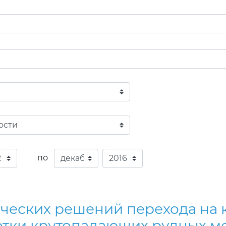
по
ических решений перехода н
отки крутопадающих рудных 