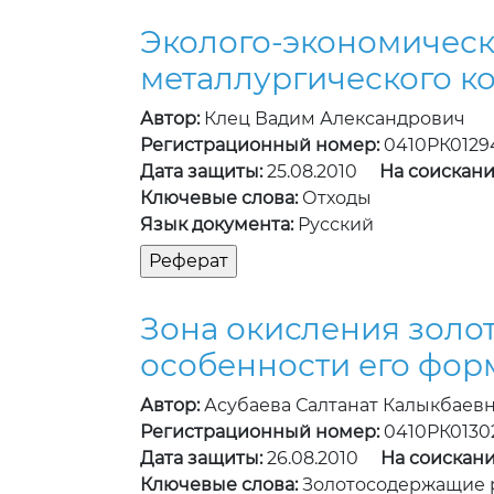
Эколого-экономическ
металлургического ко
Автор:
Клец Вадим Александрович
Регистрационный номер:
0410РК0129
Дата защиты:
25.08.2010
На соискани
Ключевые слова:
Отходы
Язык документа:
Русский
Зона окисления золо
особенности его фор
Автор:
Асубаева Салтанат Калыкбаев
Регистрационный номер:
0410РК0130
Дата защиты:
26.08.2010
На соискани
Ключевые слова:
Золотосодержащие р