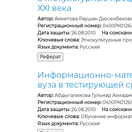
XXI века
Автор:
Ахметова Раушан Дюсенбеков
Регистрационный номер:
0410РК0126
Дата защиты:
26.08.2010
На соискани
Ключевые слова:
Этнокультурные пр
Язык документа:
Русский
Информационно-матем
вуза в тестирующей 
Автор:
Абдыгаликова Гульнар Ахмади
Регистрационный номер:
0410РК0126
Дата защиты:
26.08.2010
На соискани
Ключевые слова:
Обучение информат
Язык документа:
Русский