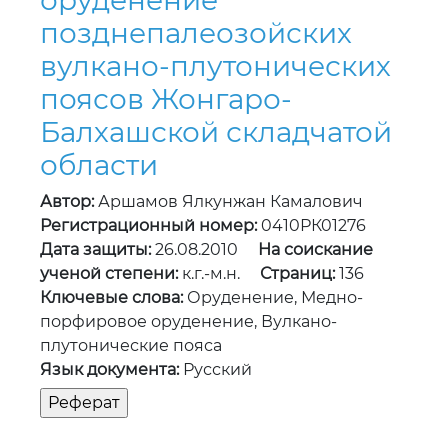
оруденение
позднепалеозойских
вулкано-плутонических
поясов Жонгаро-
Балхашской складчатой
области
Автор:
Аршамов Ялкунжан Камалович
Регистрационный номер:
0410РК01276
Дата защиты:
26.08.2010
На соискание
ученой степени:
к.г.-м.н.
Страниц:
136
Ключевые слова:
Оруденение, Медно-
порфировое оруденение, Вулкано-
плутонические пояса
Язык документа:
Русский