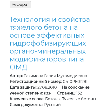
Технология и свойства
тяжелого бетона на
основе эффективных
гидрофобизирующих
органо-минеральных
модификаторов типа
ОМД
Автор:
Рахимова Галия Мухамедиевна
Регистрационный номер:
0410РК01281
Дата защиты:
27.08.2010
На соискание
ученой степени:
к.т.н.
Страниц:
132
Ключевые слова:
Бетоны, Тяжелые бетоны
Язык документа:
Русский