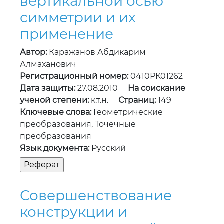
вертикальной осью
симметрии и их
применение
Автор:
Каражанов Абдикарим
Алмаханович
Регистрационный номер:
0410РК01262
Дата защиты:
27.08.2010
На соискание
ученой степени:
к.т.н.
Страниц:
149
Ключевые слова:
Геометрические
преобразования, Точечные
преобразования
Язык документа:
Русский
Совершенствование
конструкции и