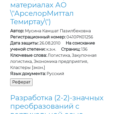
материалах АО
\"АрселорМиттал
Темиртау\")
Автор:
Мусина Камшат Пазилбековна
Регистрационный номер:
0410РК01256
Дата защиты:
26.08.2010
На соискание
ученой степени:
к.э.н.
Страниц:
136
Ключевые слова:
Логистика, Закупочная
логистика, Экономика предприятия,
Кластеры [экон.]
Язык документа:
Русский
Разработка (2-2)-значных
преобразований с