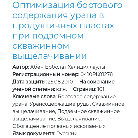
Оптимизация бортового
содержания урана в
продуктивных пластах
при подземном
скважинном
выщелачивании
Автор:
Абен Ерболат Халидиллаулы
Регистрационный номер:
0410РК01278
Дата защиты:
25.08.2010
На соискание
ученой степени:
к.т.н.
Страниц:
101
Ключевые слова:
Бортовое содержание
урана, Урансодержащие руды, Скважинное
выщелачивание, Подземное скважинное
выщелачивание, Выщелачивание,
Обогащение полезных ископаемых
Язык документа:
Русский