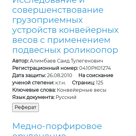
совершенствование
грузоприемных
устройств конвейерных
весов с применением
подвесных роликоопор
Автор:
Алимбаев Саид Тулегенович
Регистрационный номер:
0410РК01274
Дата защиты:
26.08.2010
На соискание
ученой степени:
к.т.н.
Страниц:
125
Ключевые слова:
Конвейерные весы
Язык документа:
Русский
Медно-порфировое