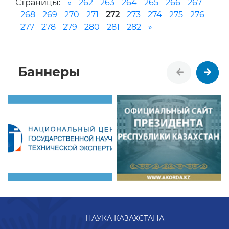
Страницы:
«
262
263
264
265
266
267
268
269
270
271
272
273
274
275
276
277
278
279
280
281
282
»
Баннеры
НАУКА КАЗАХСТАНА