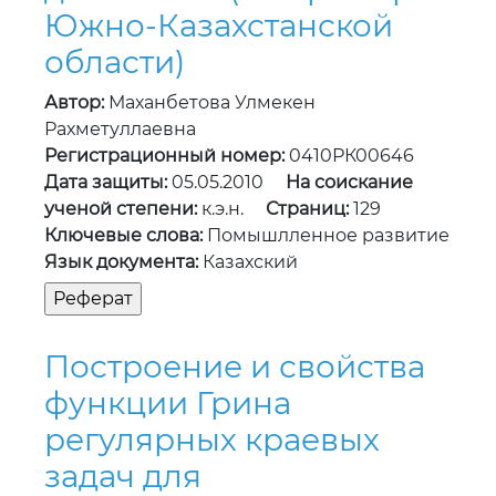
Южно-Казахстанской
области)
Автор:
Маханбетова Улмекен
Рахметуллаевна
Регистрационный номер:
0410РК00646
Дата защиты:
05.05.2010
На соискание
ученой степени:
к.э.н.
Страниц:
129
Ключевые слова:
Помышлленное развитие
Язык документа:
Казахский
Построение и свойства
функции Грина
регулярных краевых
задач для