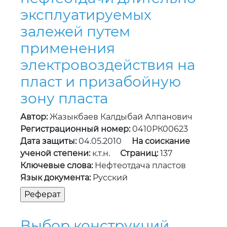
эксплуатируемых
залежей путем
применения
электровоздействия на
пласт и призабойную
зону пласта
Автор:
Жазыкбаев Калдыбай Алпанович
Регистрационный номер:
0410РК00623
Дата защиты:
04.05.2010
На соискание
ученой степени:
к.т.н.
Страниц:
137
Ключевые слова:
Нефтеотдача пластов
Язык документа:
Русский
Выбор конструкций