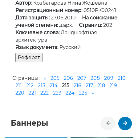
Автор:
Козбагарова Нина Жошевна
Регистрационный номер:
0510РК00241
Дата защиты:
27.06.2010
На соискание
ученой степени:
д.арх.
Страниц:
202
Ключевые слова:
Ландшафтная
архитектура
Язык документа:
Русский
Страницы:
«
205
206
207
208
209
210
211
212
213
214
215
216
217
218
219
220
221
222
223
224
225
»
Баннеры