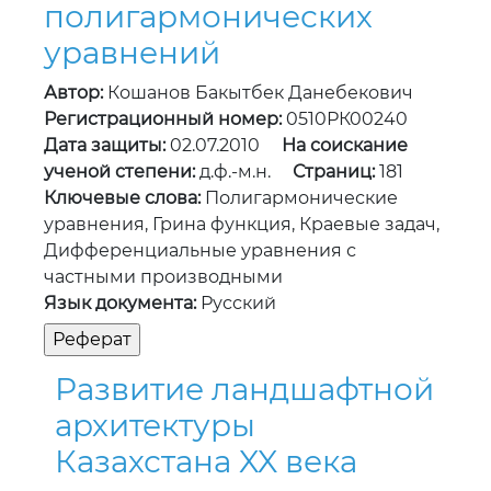
полигармонических
уравнений
Автор:
Кошанов Бакытбек Данебекович
Регистрационный номер:
0510РК00240
Дата защиты:
02.07.2010
На соискание
ученой степени:
д.ф.-м.н.
Страниц:
181
Ключевые слова:
Полигармонические
уравнения, Грина функция, Краевые задач,
Дифференциальные уравнения с
частными производными
Язык документа:
Русский
Развитие ландшафтной
архитектуры
Казахстана XX века