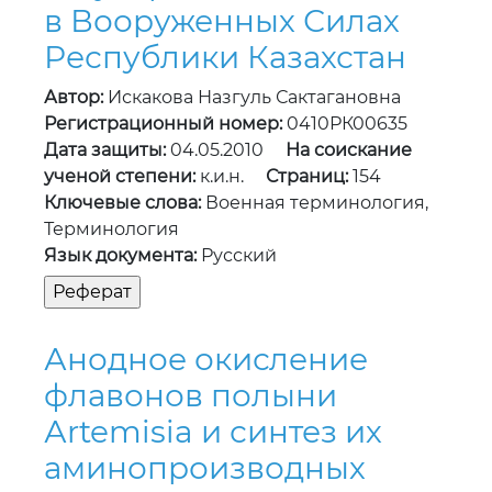
в Вооруженных Силах
Республики Казахстан
Автор:
Искакова Назгуль Сактагановна
Регистрационный номер:
0410РК00635
Дата защиты:
04.05.2010
На соискание
ученой степени:
к.и.н.
Страниц:
154
Ключевые слова:
Военная терминология,
Терминология
Язык документа:
Русский
Анодное окисление
флавонов полыни
Аrtemisia и синтез их
аминопроизводных