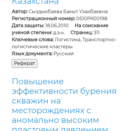
Казахстана
Автор:
Сыздыкбаева Бакыт Узакбаевна
Регистрационный номер:
0510РК00198
Дата защиты:
18.06.2010
На соискание
ученой степени:
д.э.н.
Страниц:
311
Ключевые слова:
Логистика, Транспортно-
логистические кластеры
Язык документа:
Русский
Повышение
эффективности бурения
скважин на
месторождениях с
аномально высоким
пластовым давлением