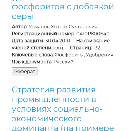
фосфоритов с добавкой
серы
Автор:
Усманов Хозрат Султанович
Регистрационный номер:
0410РК00640
Дата защиты:
30.04.2010
На соискание
ученой степени:
к.х.н.
Страниц:
132
Ключевые слова:
Фосфориты, Удобрения
Язык документа:
Русский
Стратегия развития
промышленности в
условиях социально-
экономического
доминанта (на примере