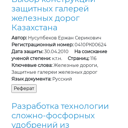
защитных галерей
железных дорог
Казахстана
Автор:
Нусупбеков Ержан Серикович
Регистрационный номер:
0410РК00624
Дата защиты:
30.04.2010
На соискание
ученой степени:
к.т.н.
Страниц:
116
Ключевые слова:
Железные дороги,
Защитные галереи железных дорог
Язык документа:
Русский
Разработка технологии
сложно-фосфорных
удобрений из