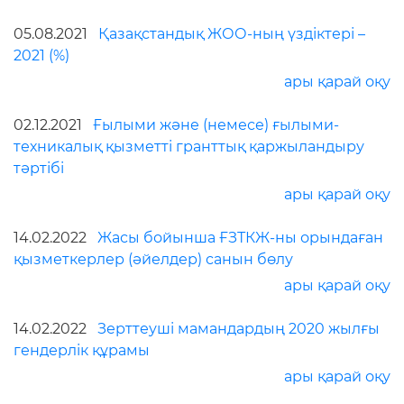
05.08.2021
Қазақстандық ЖОО-ның үздіктері –
2021 (%)
ары қарай оқу
02.12.2021
Ғылыми және (немесе) ғылыми-
техникалық қызметті гранттық қаржыландыру
тәртібі
ары қарай оқу
14.02.2022
Жасы бойынша ҒЗТКЖ-ны орындаған
қызметкерлер (әйелдер) санын бөлу
ары қарай оқу
14.02.2022
Зерттеуші мамандардың 2020 жылғы
гендерлік құрамы
ары қарай оқу