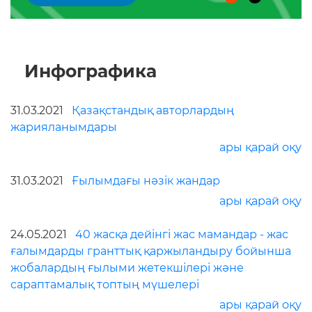
Инфографика
31.03.2021
Қазақстандық авторлардың
жарияланымдары
ары қарай оқу
31.03.2021
Ғылымдағы нәзік жандар
ары қарай оқу
24.05.2021
40 жасқа дейінгі жас мамандар - жас
ғалымдарды гранттық қаржыландыру бойынша
жобалардың ғылыми жетекшілері және
сараптамалық топтың мүшелері
ары қарай оқу