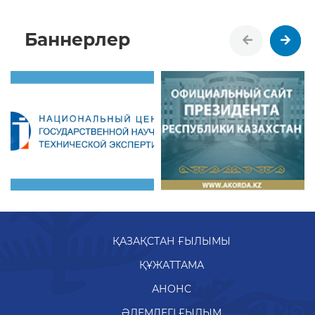
Баннерлер
ҚАЗАҚСТАН ҒЫЛЫМЫ
ҚҰЖАТТАМА
АНОНС
ӘЛЕМДЕГІ ҒЫЛЫМ