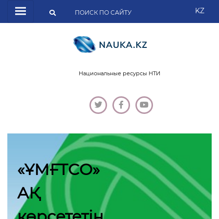
KZ
Национальные ресурсы НТИ
«ҰМҒТСО»
АҚ
көрсететін