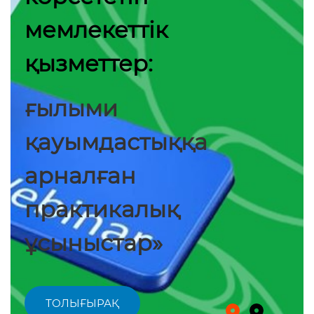
мемлекеттік
қызметтер:
ғылыми
қауымдастыққа
арналған
практикалық
ұсыныстар»
ТОЛЫҒЫРАҚ