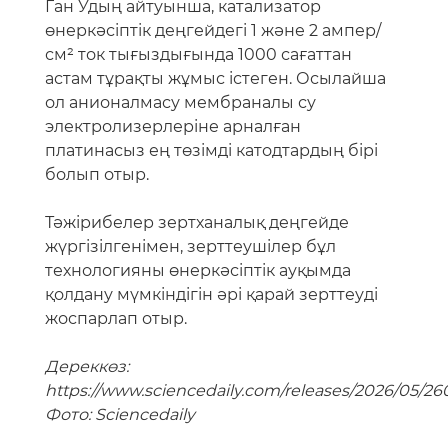
Ган Удың айтуынша, катализатор
өнеркәсіптік деңгейдегі 1 және 2 ампер/
см² ток тығыздығында 1000 сағаттан
астам тұрақты жұмыс істеген. Осылайша
ол анионалмасу мембраналы су
электролизерлеріне арналған
платинасыз ең төзімді катодтардың бірі
болып отыр.
Тәжірибелер зертханалық деңгейде
жүргізілгенімен, зерттеушілер бұл
технологияны өнеркәсіптік ауқымда
қолдану мүмкіндігін әрі қарай зерттеуді
жоспарлап отыр.
Дереккөз:
https://www.sciencedaily.com/releases/2026/05/26
Фото: Sciencedaily