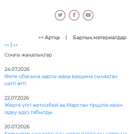
<< Артқа
|
Барлық материалдар
««
|
»»
Соңғы жаңалықтар
24.07.2026
Өкпе обасына қарсы жаңа вакцина сынақтан
сәтті өтті
22.07.2026
Жерге үлгі жеткізбей-ақ Марстан тіршілік көзін
іздеу әдісі табылды
20.07.2026
Ғалымдар зақымданған жерді өздігінен қалпына