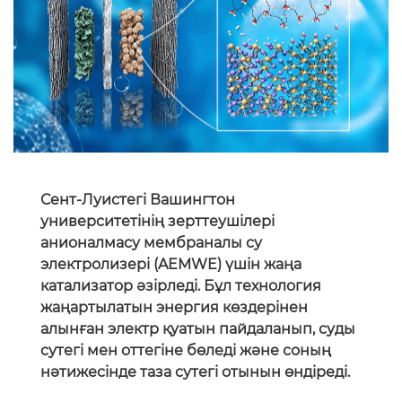
Сент-Луистегі Вашингтон
университетінің зерттеушілері
анионалмасу мембраналы су
электролизері (AEMWE) үшін жаңа
катализатор әзірледі. Бұл технология
жаңартылатын энергия көздерінен
алынған электр қуатын пайдаланып, суды
сутегі мен оттегіне бөледі және соның
нәтижесінде таза сутегі отынын өндіреді.