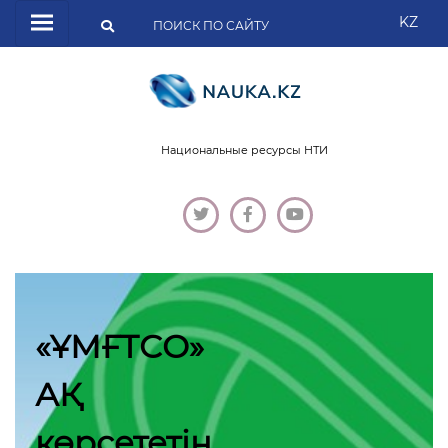
KZ
Национальные ресурсы НТИ
«ҰМҒТСО»
АҚ
көрсететін