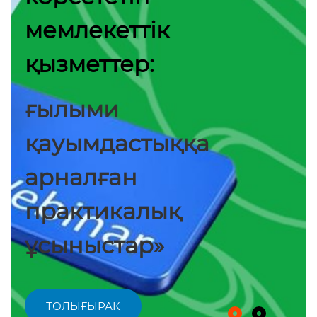
мемлекеттік
қызметтер:
ғылыми
қауымдастыққа
арналған
практикалық
ұсыныстар»
ТОЛЫҒЫРАҚ