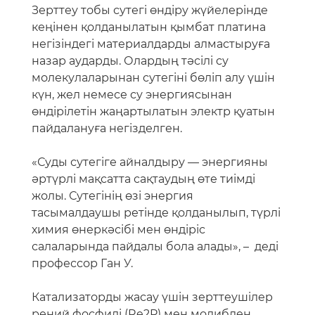
Зерттеу тобы сутегі өндіру жүйелерінде
кеңінен қолданылатын қымбат платина
негізіндегі материалдарды алмастыруға
назар аударды. Олардың тәсілі су
молекулаларынан сутегіні бөліп алу үшін
күн, жел немесе су энергиясынан
өндірілетін жаңартылатын электр қуатын
пайдалануға негізделген.
«Суды сутегіге айналдыру — энергияны
әртүрлі мақсатта сақтаудың өте тиімді
жолы. Сутегінің өзі энергия
тасымалдаушы ретінде қолданылып, түрлі
химия өнеркәсібі мен өндіріс
салаларында пайдалы бола алады», – деді
профессор Ган У.
Катализаторды жасау үшін зерттеушілер
рений фосфиді (Re2P) мен молибден