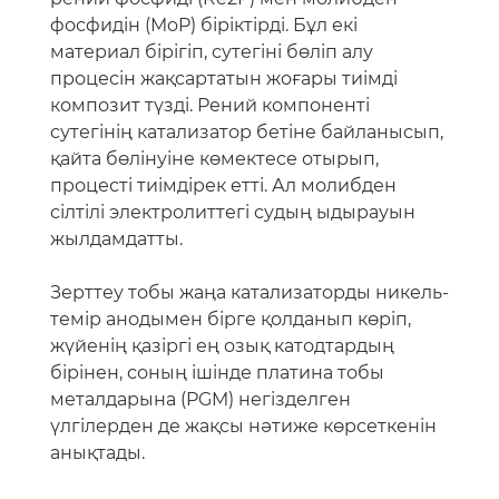
фосфидін (MoP) біріктірді. Бұл екі
материал бірігіп, сутегіні бөліп алу
процесін жақсартатын жоғары тиімді
композит түзді. Рений компоненті
сутегінің катализатор бетіне байланысып,
қайта бөлінуіне көмектесе отырып,
процесті тиімдірек етті. Ал молибден
сілтілі электролиттегі судың ыдырауын
жылдамдатты.
Зерттеу тобы жаңа катализаторды никель-
темір анодымен бірге қолданып көріп,
жүйенің қазіргі ең озық катодтардың
бірінен, соның ішінде платина тобы
металдарына (PGM) негізделген
үлгілерден де жақсы нәтиже көрсеткенін
анықтады.