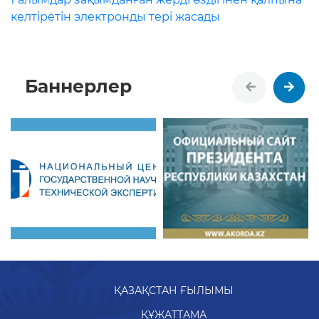
келтіретін электронды тері жасады
Баннерлер
ҚАЗАҚСТАН ҒЫЛЫМЫ
ҚҰЖАТТАМА