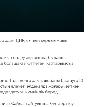
дар адам ДНҚ-сының құрылымдық
геномын өңдеу ақырында, былайша
се болашақта күтпеген, қайтарымсыз
e Trust қолға алып, жобаны бастауға 10
тың әлеуеті әлдеқайда жоғары, өйткені
жеделдетуге мүмкіндік береді.
лиан Сейлдің айтуынша, бұл зерттеу