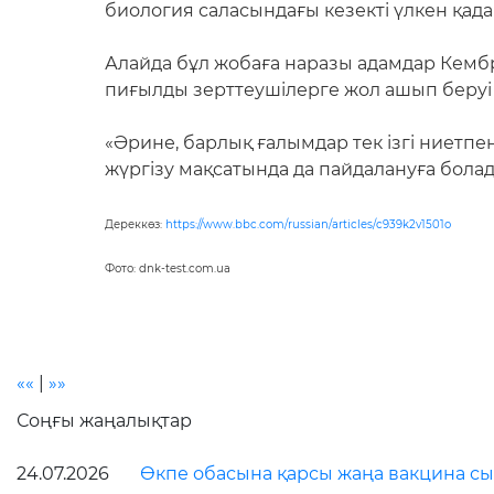
биология саласындағы кезекті үлкен қад
Алайда бұл жобаға наразы адамдар Кемб
пиғылды зерттеушілерге жол ашып беруі 
«Әрине, барлық ғалымдар тек ізгі ниетпе
жүргізу мақсатында да пайдалануға бола
Дереккөз
:
https
://
www
.
bbc
.
com
/
russian
/
articles
/
c
939
k
2
v
1501
o
Фото: dnk-test.com.ua
««
|
»»
Соңғы жаңалықтар
24.07.2026
Өкпе обасына қарсы жаңа вакцина сын