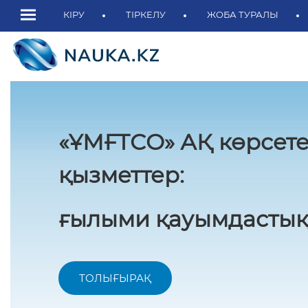
КІРУ
ТІРКЕЛУ
ЖОБА ТУРАЛЫ
«ҰМҒТСО» АҚ көрсете
қызметтер:
ғылыми қауымдастық
ТОЛЫҒЫРАҚ