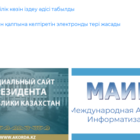
лік көзін іздеу әдісі табылды
н қалпына келтіретін электронды тері жасады