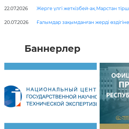
22.07.2026
Жерге үлгі жеткізбей-ақ Марстан тірші
20.07.2026
Ғалымдар зақымданған жерді өздігіне
Баннерлер