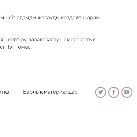
інсіз адамды жасауды көздейтін арам
ян келтіру, залал жасау немесе соғыс
і Пэт Томас.
ртқа
|
Барлық материалдар