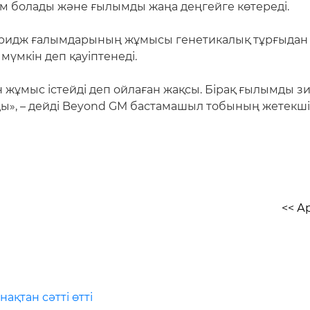
ам болады және ғылымды жаңа деңгейге көтереді.
ридж ғалымдарының жұмысы генетикалық тұрғыдан м
мүмкін деп қауіптенеді.
н жұмыс істейді деп ойлаған жақсы. Бірақ ғылымды зи
ды», – дейді Beyond GM бастамашыл тобының жетекшіс
<< А
ақтан сәтті өтті