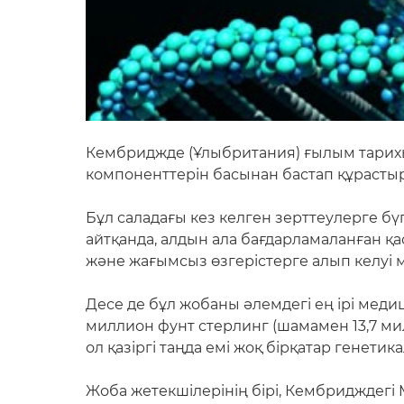
Кембриджде (Ұлыбритания) ғылым тарих
компоненттерін басынан бастап құрасты
Бұл саладағы кез келген зерттеулерге бү
айтқанда, алдын ала бағдарламаланған қ
және жағымсыз өзгерістерге алып келуі м
Десе де бұл жобаны әлемдегі ең ірі мед
миллион фунт стерлинг (шамамен 13,7 ми
ол қазіргі таңда емі жоқ бірқатар генети
Жоба жетекшілерінің бірі, Кембридждегі