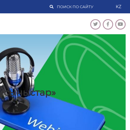
KZ
ұсыныстар»