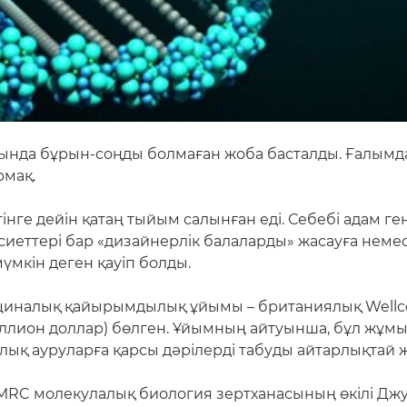
ында бұрын-соңды болмаған жоба басталды. Ғалым
рмақ.
гінге дейін қатаң тыйым салынған еді. Себебі адам 
асиеттері бар «дизайнерлік балаларды» жасауға неме
үмкін деген қауіп болды.
ициналық қайырымдылық ұйымы – британиялық Wellcom
ллион доллар) бөлген. Ұйымның айтуынша, бұл жұмыс
калық ауруларға қарсы дәрілерді табуды айтарлықтай 
 MRC молекулалық биология зертханасының өкілі Джу