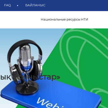
FAQ
БАЙЛАНЫС
Национальные ресурсы НТИ
лік академиялық
а айналып келеді»