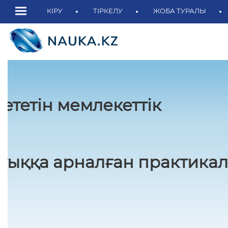
КІРУ
ТІРКЕЛУ
ЖОБА ТУРАЛЫ
Қасым-Жомарт Тоқаев:
«Қазақстан бірте-бірте өңір
және ғылыми-зерттеу хабын
ТОЛЫҒЫРАҚ