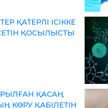
Р ҚАТЕРЛІ ІСІККЕ
СЕТІН ҚОСЫЛЫСТЫ
АРЫЛҒАН ҚАСАҢ
Ң КӨРУ ҚАБІЛЕТІН