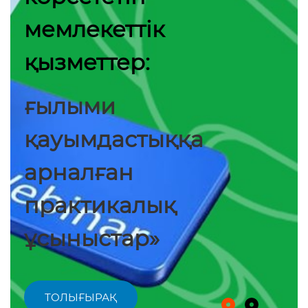
мемлекеттік
қызметтер:
ғылыми
қауымдастыққа
арналған
практикалық
ұсыныстар»
ТОЛЫҒЫРАҚ