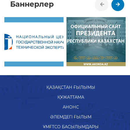
Баннерлер
ҚАЗАҚСТАН ҒЫЛЫМЫ
ҚҰЖАТТАМА
АНОНС
ӘЛЕМДЕГІ ҒЫЛЫМ
ҰМҒТСО БАСЫЛЫМДАРЫ