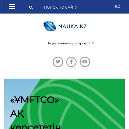
KZ
Национальные ресурсы НТИ
«ҰМҒТСО»
АҚ
көрсететін