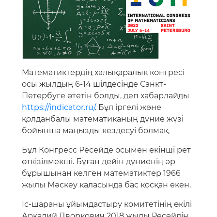
Математиктердің халықаралық конгресі
осы жылдың 6-14 шілдесінде Санкт-
Петербуге өтетін болды, деп хабарлайды
https://indicator.ru/
. Бұл іргелі және
қолданбалы математиканың дүние жүзі
бойынша маңызды кездесуі болмақ.
Бұл Конгресс Ресейде осымен екінші рет
өткізілмекші. Бұған дейін дүниенің әр
бұрышынан келген математиктер 1966
жылы Мәскеу қаласында бас қосқан екен.
Іс-шараны ұйымдастыру комитетінің өкілі
Аркадий Дворкович 2018 жылы Ресейдің