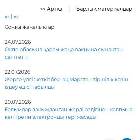
<< Артқа
|
Барлық материалдар
««
|
»»
Соңғы жаңалықтар
24.07.2026
Өкпе обасына қарсы жаңа вакцина сынақтан
сәтті өтті
22.07.2026
Жерге үлгі жеткізбей-ақ Марстан тіршілік көзін
іздеу әдісі табылды
20.07.2026
Ғалымдар зақымданған жерді өздігінен қалпына
келтіретін электронды тері жасады