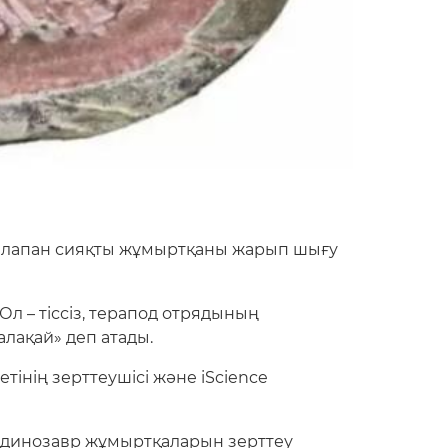
балапан сияқты жұмыртқаны жарып шығу
л – тіссіз, терапод отрядының
лақай» деп атады.
тінің зерттеушісі және iScience
н динозавр жұмыртқаларын зерттеу