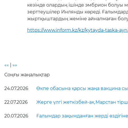
кезінде олардың ішінде эмбрион болуы м
зерттеушілер Инлянды көреді. Ғалымдар
жыртқыштардың жеміне айналмаған болу
https://www.inform.kz/kz/kytayda-taska-a
««
|
»»
Соңғы жаңалықтар
24.07.2026
Өкпе обасына қарсы жаңа вакцина сын
22.07.2026
Жерге үлгі жеткізбей-ақ Марстан тірші
20.07.2026
Ғалымдар зақымданған жерді өздігіне