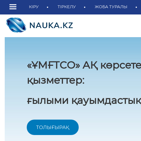
КІРУ
ТІРКЕЛУ
ЖОБА ТУРАЛЫ
«ҰМҒТСО» АҚ көрсете
қызметтер:
ғылыми қауымдастық
ТОЛЫҒЫРАҚ