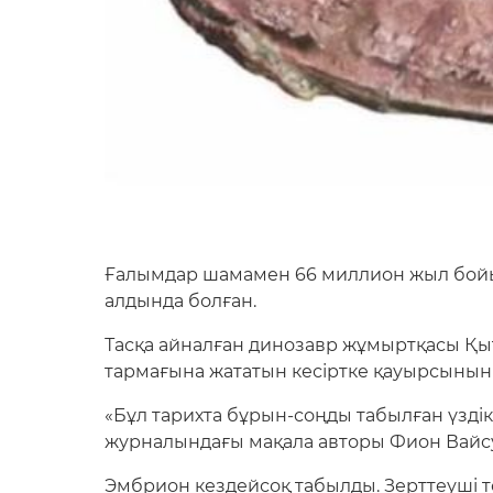
Ғалымдар шамамен 66 миллион жыл бойы
алдында болған.
Тасқа айналған динозавр жұмыртқасы Қыта
тармағына жататын кесіртке қауырсынын
«Бұл тарихта бұрын-соңды табылған үздік
журналындағы мақала авторы Фион Вайс
Эмбрион кездейсоқ табылды. Зерттеуші 