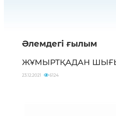
Әлемдегі ғылым
ЖҰМЫРТҚАДАН ШЫҒЫ
23.12.2021
6124