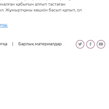
йналған қабығын алғып тастаған
л. Жұмыртқаны көшкін басып қалып, ол
7196
ртқа
|
Барлық материалдар