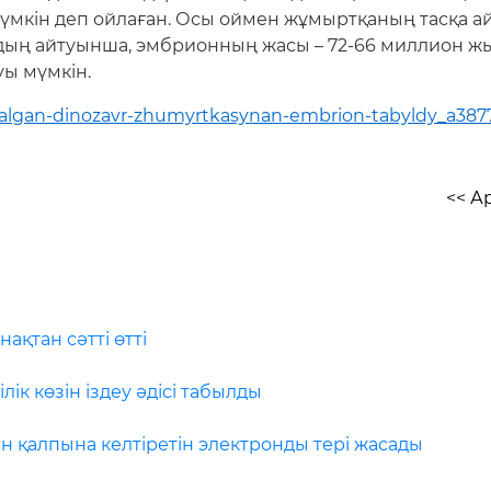
үмкін деп ойлаған. Осы оймен жұмыртқаның тасқа а
дың айтуынша, эмбрионның жасы – 72-66 миллион жы
ы мүмкін.
ynalgan-dinozavr-zhumyrtkasynan-embrion-tabyldy_a387
<< А
ақтан сәтті өтті
лік көзін іздеу әдісі табылды
н қалпына келтіретін электронды тері жасады