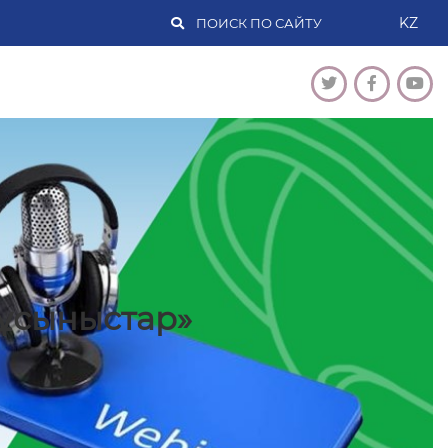
KZ
ұсыныстар»