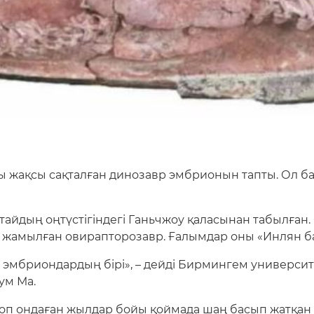
 жақсы сақталған динозавр эмбрионын тапты. Ол 
йдың оңтүстігіндегі Ганьчжоу қаласынан табылған. О
 жамылған овирапторозавр. Ғалымдар оны «Инлян ба
 эмбриондардың бірі», – дейді Бирмингем университе
ум Ма.
топ ондаған жылдар бойы қоймада шаң басып жатқа