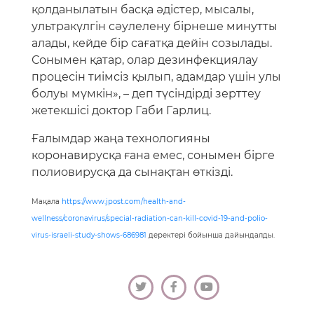
қолданылатын басқа әдістер, мысалы,
ультракүлгін сәулелену бірнеше минутты
алады, кейде бір сағатқа дейін созылады.
Сонымен қатар, олар дезинфекциялау
процесін тиімсіз қылып, адамдар үшін улы
болуы мүмкін», – деп түсіндірді зерттеу
жетекшісі доктор Габи Гарлиц.
Ғалымдар жаңа технологияны
коронавирусқа ғана емес, сонымен бірге
полиовирусқа да сынақтан өткізді.
Мақала
https://www.jpost.com/health-and-
wellness/coronavirus/special-radiation-can-kill-covid-19-and-polio-
virus-israeli-study-shows-686981
деректері бойынша дайындалды.