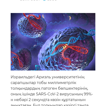
Израильдегі Ариэль университетінің
сарапшылар тобы миллиметрлік
толқындардың патоген бөлшектерінің,
оның ішінде SARS-CoV-2 вирусының 99%-
н небәрі 2 секундта көзін құртатынын
анықтаған. Бұл толқындар қазіргі таңда