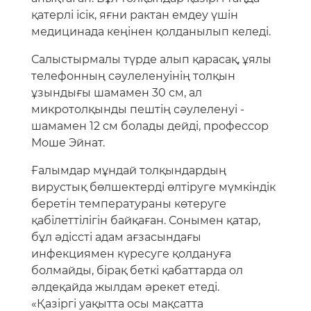
қатерлі ісік, яғни рактан емдеу үшін
медицинада кеңінен қолданылып келеді.
Салыстырмалы түрде алып қарасақ, ұялы
телефонның сәулеленуінің толқын
ұзындығы шамамен 30 см, ал
микротолқынды пештің сәулеленуі -
шамамен 12 см болады дейді, профессор
Моше Эйнат.
Ғалымдар мұндай толқындардың
вирустық бөлшектерді өлтіруге мүмкіндік
беретін температураны көтеруге
қабілеттілігін байқаған. Сонымен қатар,
бұл әдіссті адам ағзасындағы
инфекциямен күресуге қолдануға
болмайды, бірақ беткі қабаттарда ол
әлдеқайда жылдам әрекет етеді.
«Қазіргі уақытта осы мақсатта