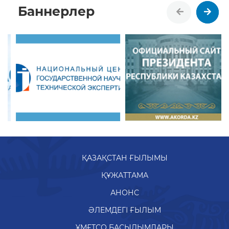
Баннерлер
ҚАЗАҚСТАН ҒЫЛЫМЫ
ҚҰЖАТТАМА
АНОНС
ӘЛЕМДЕГІ ҒЫЛЫМ
ҰМҒТСО БАСЫЛЫМДАРЫ