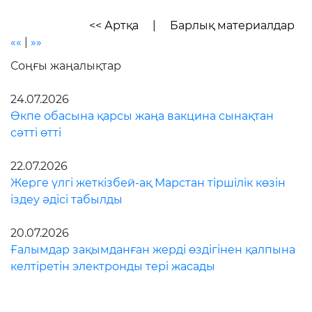
<< Артқа
|
Барлық материалдар
««
|
»»
Соңғы жаңалықтар
24.07.2026
Өкпе обасына қарсы жаңа вакцина сынақтан
сәтті өтті
22.07.2026
Жерге үлгі жеткізбей-ақ Марстан тіршілік көзін
іздеу әдісі табылды
20.07.2026
Ғалымдар зақымданған жерді өздігінен қалпына
келтіретін электронды тері жасады