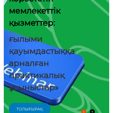
мемлекеттік
қызметтер:
ғылыми
қауымдастыққа
арналған
практикалық
ұсыныстар»
ТОЛЫҒЫРАҚ