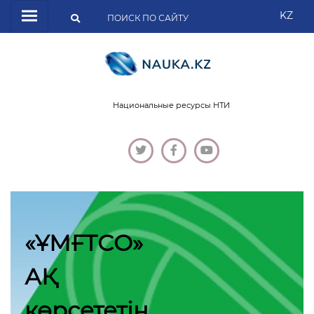
KZ
Национальные ресурсы НТИ
«ҰМҒТСО»
АҚ
көрсететін