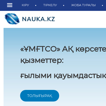
КІРУ
ТІРКЕЛУ
ЖОБА ТУРАЛЫ
«ҰМҒТСО» АҚ көрсете
қызметтер:
ғылыми қауымдастық
ТОЛЫҒЫРАҚ