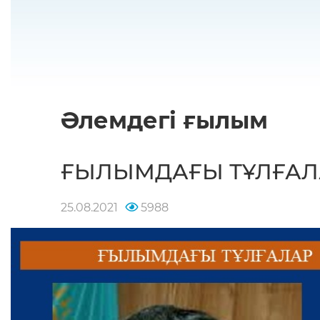
Әлемдегі ғылым
ҒЫЛЫМДАҒЫ ТҰЛҒАЛ
25.08.2021
5988