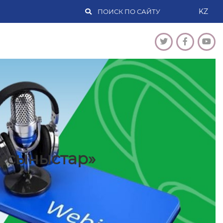
KZ
ұсыныстар»