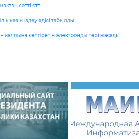
ақтан сәтті өтті
лік көзін іздеу әдісі табылды
н қалпына келтіретін электронды тері жасады