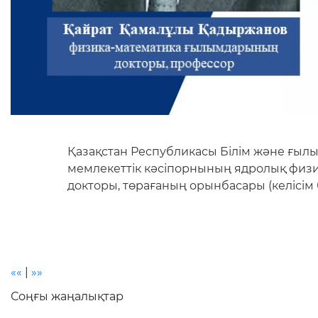
Қазақстан Республикасы Білім және ғылы
мемлекеттік кәсіпорнының ядролық физ
докторы, төрағаның орынбасары (келісім
««
|
»»
Соңғы жаңалықтар