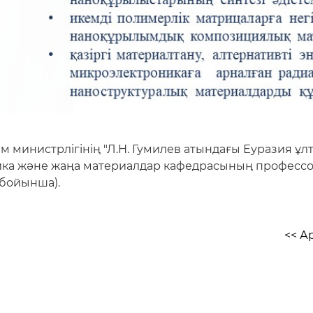
м министрлігінің "Л.Н. Гумилев атындағы Еуразия ұл
ика және жаңа материалдар кафедрасының професс
 бойынша).
<< А