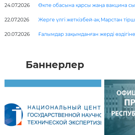
24.07.2026
Өкпе обасына қарсы жаңа вакцина сын
22.07.2026
Жерге үлгі жеткізбей-ақ Марстан тірші
20.07.2026
Ғалымдар зақымданған жерді өздігіне
Баннерлер