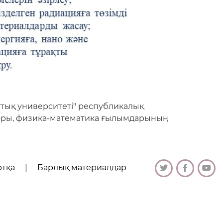
ттық университеті" республикалық
оры, физика-математика ғылымдарының
ртқа
|
Барлық материалдар