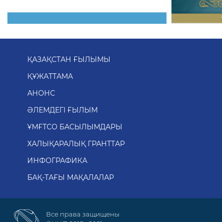
ҚАЗАҚСТАН ҒЫЛЫМЫ
ҚҰЖАТТАМА
АНОНС
ӘЛЕМДЕГІ ҒЫЛЫМ
ҰМҒТСО БАСЫЛЫМДАРЫ
ХАЛЫҚАРАЛЫҚ ГРАНТТАР
ИНФОГРАФИКА
БАҚ-ТАҒЫ МАҚАЛАЛАР
Все права защищены