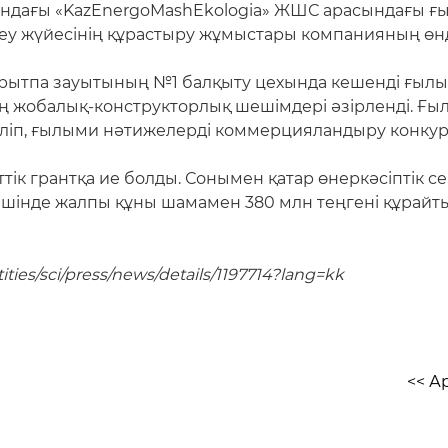
ындағы «KazEnergoMashEkologia» ЖШС арасындағы ғ
леу жүйесінің құрастыру жұмыстары компанияның өндір
ытпа зауытының №1 балқыту цехында кешенді ғылым
нің жобалық-конструкторлық шешімдері әзірленді. Ғ
ліп, ғылыми нәтижелерді коммерцияландыру конкурс
тік грантқа ие болды. Сонымен қатар өнеркәсіптік се
ішінде жалпы құны шамамен 380 млн теңгені құрайты
ies/sci/press/news/details/1197714?lang=kk
<< А