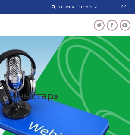
KZ
ұсыныстар»