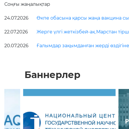
Соңғы жаңалықтар
24.07.2026
Өкпе обасына қарсы жаңа вакцина сын
22.07.2026
Жерге үлгі жеткізбей-ақ Марстан тірші
20.07.2026
Ғалымдар зақымданған жерді өздігіне
Баннерлер