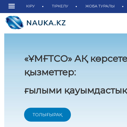
КІРУ
ТІРКЕЛУ
ЖОБА ТУРАЛЫ
«ҰМҒТСО» АҚ көрсете
қызметтер:
ғылыми қауымдастық
ТОЛЫҒЫРАҚ