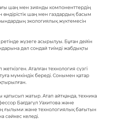
дағы шаң мен зиянды компоненттердің
 өндірістік шаң мен газдардың басым
іпорындардың экологиялық жүктемесін
ретінде жүзеге асырылуы. Бұған дейін
ындарына дәл сондай тиімді жабдықты
жеткізген. Аталған технология сүзгі
туға мүмкіндік береді. Сонымен қатар
ықтырылған.
 қатысып жатыр. Атап айтқанда, техника
ессор Бағдагүл Уахитова және
ың ғылыми және технологиялық бағытын
а сәйкес келеді.