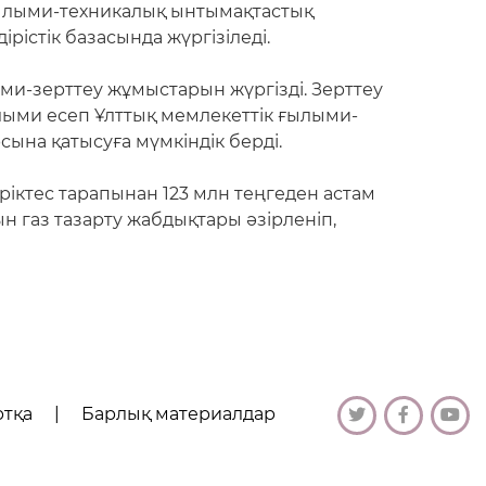
ылыми-техникалық ынтымақтастық
істік базасында жүргізіледі.
и-зерттеу жұмыстарын жүргізді. Зерттеу
ылыми есеп Ұлттық мемлекеттік ғылыми-
ына қатысуға мүмкіндік берді.
ріктес тарапынан 123 млн теңгеден астам
н газ тазарту жабдықтары әзірленіп,
ртқа
|
Барлық материалдар