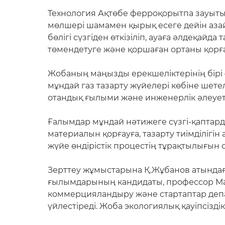
Технология Ақтөбе ферроқорытпа зауытын
мөлшері шамамен қырық есеге дейін азай
бөлігі сүзгіден өткізіліп, ауаға әлдеқай
төмендетуге және қоршаған ортаны қорға
Жобаның маңызды ерекшеліктерінің бірі 
мұндай газ тазарту жүйелері көбіне шете
отандық ғылыми және инженерлік әлеует н
Ғалымдар мұндай нәтижеге сүзгі-қаптарды
материалын қорғауға, тазарту тиімділігі
жүйе өндірістік процестің тұрақтылығын
Зерттеу жұмыстарына Қ.Жұбанов атындағы
ғылымдарының кандидаты, профессор Мар
коммерцияландыру және стартаптар деп
үйлестіреді. Жоба экологиялық қауіпсізд