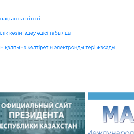
ақтан сәтті өтті
лік көзін іздеу әдісі табылды
н қалпына келтіретін электронды тері жасады