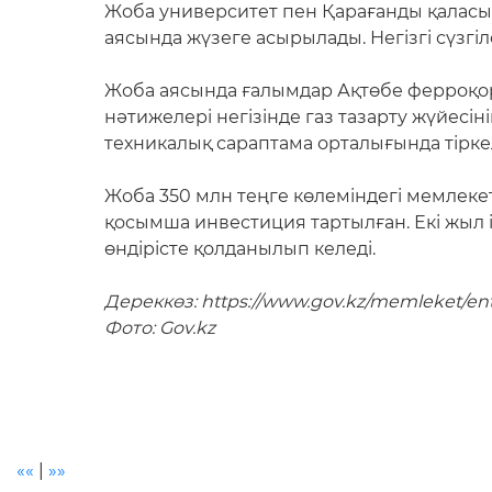
Жоба университет пен Қарағанды қалас
аясында жүзеге асырылады. Негізгі сүзгі
Жоба аясында ғалымдар Ақтөбе ферроқор
нәтижелері негізінде газ тазарту жүйесі
техникалық сараптама орталығында тірке
Жоба 350 млн теңге көлеміндегі мемлекет
қосымша инвестиция тартылған. Екі жыл 
өндірісте қолданылып келеді.
Дереккөз: https://www.gov.kz/memleket/entit
Фото: Gov.kz
««
|
»»