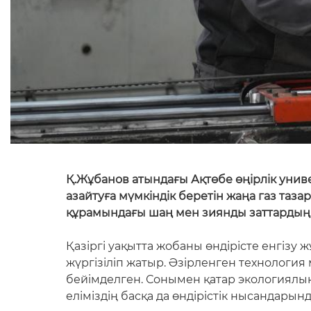
Қ.Жұбанов атындағы Ақтөбе өңірлік унив
азайтуға мүмкіндік беретін жаңа газ тазар
құрамындағы шаң мен зиянды заттардың к
Қазіргі уақытта жобаны өндірісте енгізу
жүргізіліп жатыр. Әзірленген технология
бейімделген. Сонымен қатар экологиялы
еліміздің басқа да өндірістік нысандарын