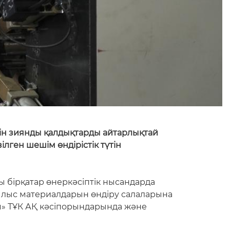
тін зиянды қалдықтарды айтарлықтай
ілген шешім өндірістік түтін
ы бірқатар өнеркәсіптік нысандарда
ұрылыс материалдарын өндіру салаларына
м» ТҰК АҚ кәсіпорындарында және