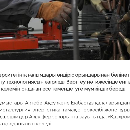
ерситетінің ғалымдары өндіріс орындарынан бөліне
ту технологиясын әзірледі. Зерттеу нәтижесінде енгіз
өлемін ондаған есе төмендетуге мүмкіндік береді.
 жұмыстары Ақтөбе, Ақсу және Екібастұз қалаларындағ
 металлургия, энергетика, тамақ өнеркәсібі және қ
қ шешімдер Ақсу ферроқорытпа зауытында, «Қазхро
да қолданылып келеді.