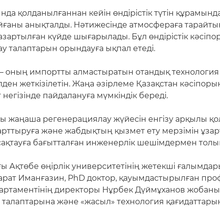
да қолданылғаннан кейін өндірістік түтін құрамын
ғаны анықталды. Нәтижесінде атмосфераға тарайтын
да тазартылған күйде шығарылады. Бұл өндірістік кәс
у талаптарын орындауға ықпал етеді.
– оның импортты алмастыратын отандық технология 
лден жеткізілетін. Жаңа әзірлеме Қазақстан кәсіпор
егізінде пайдалануға мүмкіндік береді.
 жаңаша регенерациялау жүйесін енгізу арқылы қол 
н арттыруға және жабдықтың қызмет ету мерзімін ұзар
 сақтауға бағытталған инженерлік шешімдермен тол
 Ақтөбе өңірлік университетінің жетекші ғалымдары
ат Иманғазин, PhD доктор, қауымдастырылған проф
артаментінің директоры Нұрбек Дүймұханов жобан
ік талаптарына және «жасыл» технология қағидаттарын