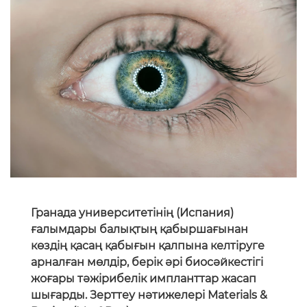
Гранада университетінің (Испания)
ғалымдары балықтың қабыршағынан
көздің қасаң қабығын қалпына келтіруге
арналған мөлдір, берік әрі биосәйкестігі
жоғары тәжірибелік импланттар жасап
шығарды. Зерттеу нәтижелері Materials &