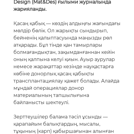
Design (Mat&Des) ғылыми журналында
жарияланды.
Қасаң қабық — көздің алдыңғы жағындағы
мөлдір бөлік. Ол жарықты сындырып,
бейненің қалыптасуында маңызды рөл
атқарады. Бұл тінде қан тамырлары
болмағандықтан, зақымданғаннан кейін
оның қалпына келуі қиын. Ауыр аурулар
немесе жарақаттар кезінде науқастарға
көбіне донорлық қасаң қабықты
трансплантациялау қажет болады. Алайда
мұндай операциялар донор
материалының тапшылығына
байланысты шектеулі.
Зерттеушілер балама тәсіл ұсынды —
қарапайым балықтардың, мысалы,
тұқының (карп) қабыршағынан алынған