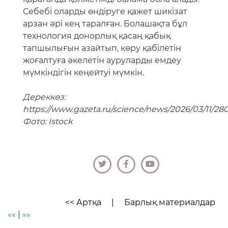
Себебі оларды өндіруге қажет шикізат
арзан әрі кең таралған. Болашақта бұл
технология донорлық қасаң қабық
тапшылығын азайтып, көру қабілетін
жоғалтуға әкелетін ауруларды емдеу
мүмкіндігін кеңейтуі мүмкін.
Дереккөз:
https://www.gazeta.ru/science/news/2026/03/11/28
Фото: Istock
<< Артқа
|
Барлық материалдар
««
|
»»