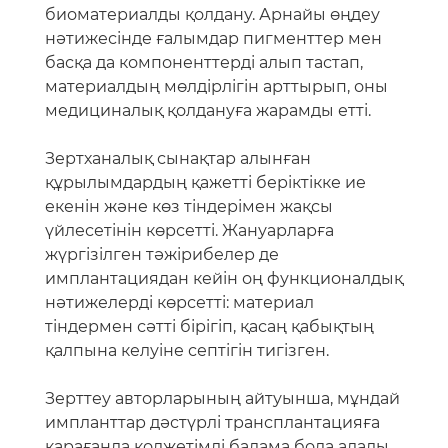
биоматериалды қолдану. Арнайы өңдеу
нәтижесінде ғалымдар пигменттер мен
басқа да компоненттерді алып тастап,
материалдың мөлдірлігін арттырып, оны
медициналық қолдануға жарамды етті.
Зертханалық сынақтар алынған
құрылымдардың қажетті беріктікке ие
екенін және көз тіндерімен жақсы
үйлесетінін көрсетті. Жануарларға
жүргізілген тәжірибелер де
имплантациядан кейін оң функционалдық
нәтижелерді көрсетті: материал
тіндермен сәтті бірігіп, қасаң қабықтың
қалпына келуіне септігін тигізген.
Зерттеу авторларының айтуынша, мұндай
импланттар дәстүрлі трансплантацияға
қарағанда қолжетімді балама бола алады.