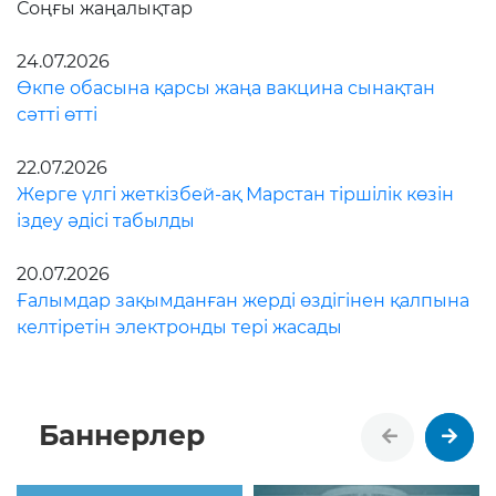
Соңғы жаңалықтар
24.07.2026
Өкпе обасына қарсы жаңа вакцина сынақтан
сәтті өтті
22.07.2026
Жерге үлгі жеткізбей-ақ Марстан тіршілік көзін
іздеу әдісі табылды
20.07.2026
Ғалымдар зақымданған жерді өздігінен қалпына
келтіретін электронды тері жасады
Баннерлер