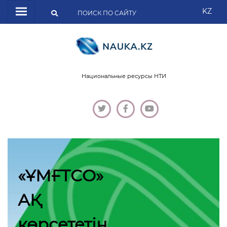
KZ
Национальные ресурсы НТИ
«ҰМҒТСО»
АҚ
көрсететін