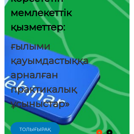
мемлекеттік
қызметтер:
ғылыми
қауымдастыққа
арналған
практикалық
ұсыныстар»
ТОЛЫҒЫРАҚ