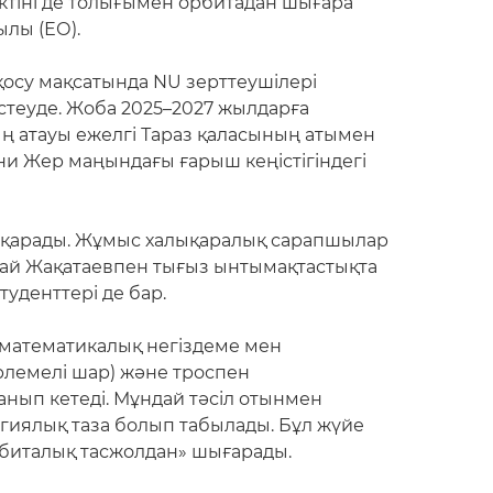
ъектіні де толығымен орбитадан шығара
ылы (ЕО).
қосу мақсатында NU зерттеушілері
 істеуде. Жоба 2025–2027 жылдарға
ң атауы ежелгі Тараз қаласының атымен
ни Жер маңындағы ғарыш кеңістігіндегі
қарады. Жұмыс халықаралық сарапшылар
тай Жақатаевпен тығыз ынтымақтастықта
уденттері де бар.
 математикалық негіздеме мен
рлемелі шар) және троспен
анып кетеді. Мұндай тәсіл отынмен
огиялық таза болып табылады. Бұл жүйе
орбиталық тасжолдан» шығарады.