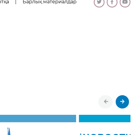
ртқа
|
Барлық материалдар