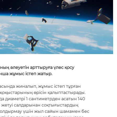
ның әлеуетін арттыруға үлес қосу
йынша жұмыс істеп жатыр.
сында жиналып, жұмыс істеп тұрған
 қоқыстарының өрісін қалыптастырады.
а диаметрі 1 сантиметрден асатын 140
е жетуі салдарынан соқтығыстардың
 болдырмау үшін жыл сайын шамамен бес