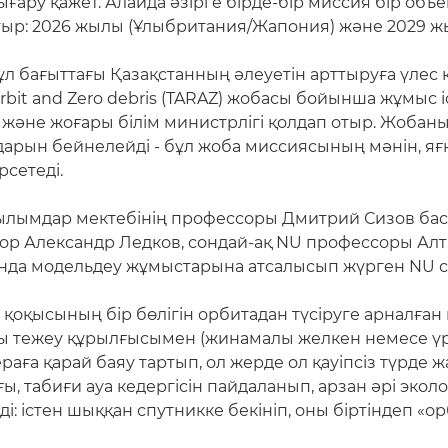
ығару қажет. Алайда әзірге бірде-бір миссия бір об
отыр: 2026 жылы (Ұлыбритания/Жапония) және 2029 ж
 бағыттағы Қазақстанның әлеуетін арттыруға үлес 
eorbit and Zero debris (TARAZ) жобасы бойынша жұмыс
әне жоғары білім министрлігі қолдап отыр. Жобаны
мдарын бейнелейді - бұл жоба миссиясының мәнін, яғ
рсетеді.
лымдар мектебінің профессоры Дмитрий Сизов бас
ор Александр Ледков, сондай-ақ NU профессоры Ал
нда модельдеу жұмыстарына атсалысып жүрген NU ст
қоқысының бір бөлігін орбитадан түсіруге арналған
йы тежеу құрылғысымен (жинамалы желкен немесе ү
аға қарай баяу тартып, ол жерде ол қауіпсіз түрде ж
 табиғи ауа кедергісін пайдаланып, арзан әрі экол
і: істен шыққан спутникке бекініп, оны біртіндеп «