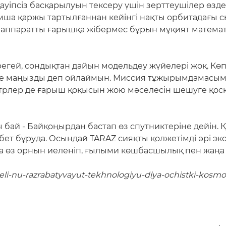
ауіпсіз басқарылуын тексеру үшін зерттеушілер өзд
мша қаржы тартылғаннан кейінгі нақты орбитадағы 
есі аппаратты ғарышқа жібермес бұрын мұқият мате
егей, сондықтан дайын модельдеу жүйелері жоқ. Кө
 өте маңызды деп ойлаймын. Миссия тұжырымдамасыме
трлер де ғарыш қоқысын жою мәселесін шешуге қосқан
бай - Байқоңырдан бастап өз спутниктеріне дейін. Қ
 бет бұруда. Осындай TARAZ сияқты қолжетімді әрі 
да өз орнын иеленіп, ғылыми көшбасшылық пен жаңа 
teli-nu-razrabatyvayut-tekhnologiyu-dlya-ochistki-kosm