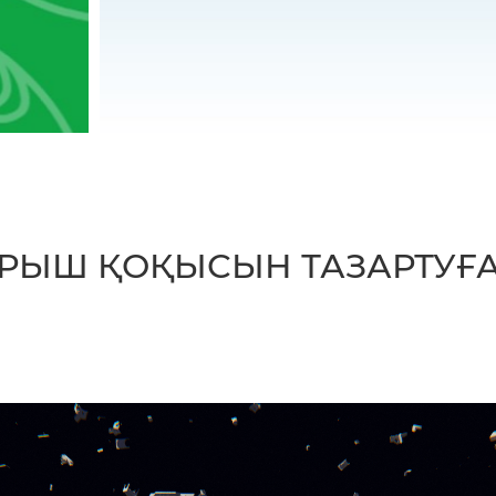
ҒАРЫШ ҚОҚЫСЫН ТАЗАРТУҒ