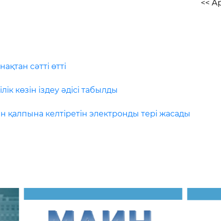
<< А
ақтан сәтті өтті
лік көзін іздеу әдісі табылды
н қалпына келтіретін электронды тері жасады