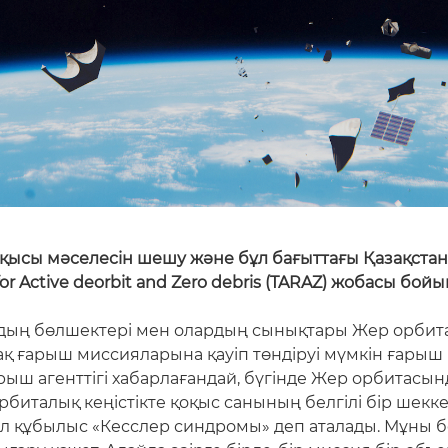
оқысы мәселесін шешу және бұл бағыттағы Қазақстан
or Active deorbit and Zero debris (TARAZ) жобасы бо
дың бөлшектері мен олардың сынықтары Жер орбита
ақ ғарыш миссияларына қауіп төндіруі мүмкін ғарыш
ыш агенттігі хабарлағандай, бүгінде Жер орбитасынд
биталық кеңістікте қоқыс санының белгілі бір шекк
 бұл құбылыс «Кесслер синдромы» деп аталады. Мұны