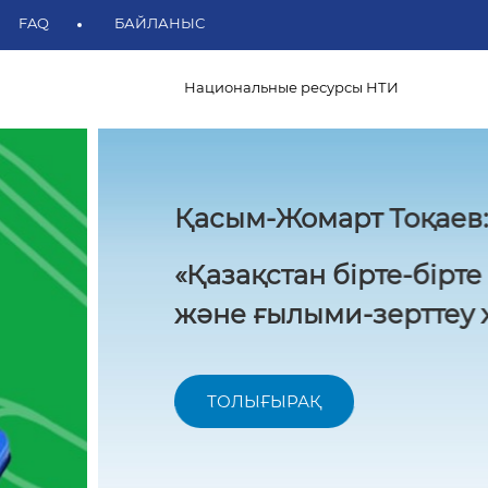
FAQ
БАЙЛАНЫС
Национальные ресурсы НТИ
лік академиялық
а айналып келеді»