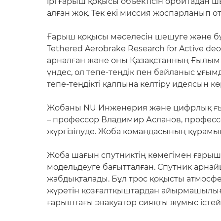
ірі ғарыш қоқысы объектісін орбитадан ш
алған жоқ. Тек екі миссия жоспарланып 
Ғарыш қоқысы мәселесін шешуге және бұл
Tethered Aerobrake Research for Active d
арналған және оны Қазақстанның Ғылым ж
үндес, ол тепе-теңдік пен байланыс ұғы
тепе-теңдікті қалпына келтіру идеясын кө
Жобаны NU Инженерия және цифрлық ғы
– профессор Владимир Асланов, професс
жүргізілуде. Жоба командасының құрамы
Жоба шағын спутниктің көмегімен ғарыш 
модельдеуге бағытталған. Спутник арна
жабдықталады. Бұл трос қоқысты атмосфер
жүретін қозғалтқыштардан айырмашылығы,
ғарыштағы эвакуатор сияқты жұмыс істейд