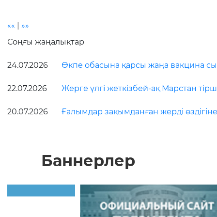
««
|
»»
Соңғы жаңалықтар
24.07.2026
Өкпе обасына қарсы жаңа вакцина сын
22.07.2026
Жерге үлгі жеткізбей-ақ Марстан тірші
20.07.2026
Ғалымдар зақымданған жерді өздігіне
Баннерлер