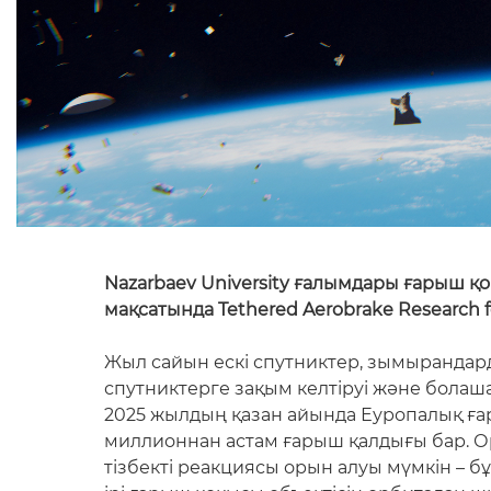
Nazarbaev University ғалымдары ғарыш қ
мақсатында Tethered Aerobrake Research f
Жыл сайын ескі спутниктер, зымырандар
спутниктерге зақым келтіруі және болаш
2025 жылдың қазан айында Еуропалық ғар
миллионнан астам ғарыш қалдығы бар. Ор
тізбекті реакциясы орын алуы мүмкін –