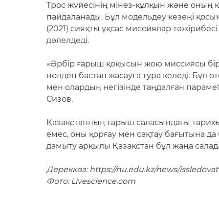
Трос жүйесінің мінез-құлқын және оның қ
пайдаланады. Бұл модельдеу кезеңі қосы
(2021) сияқты ұқсас миссиялар тәжіриб
дәлелдеді.
«Әрбір ғарыш қоқысын жою миссиясы бір
нөлден бастап жасауға тура келеді. Бұл
мен олардың негізінде таңдалған параме
Сизов.
Қазақстанның ғарыш саласындағы тарихы 
емес, оны қорғау мен сақтау бағытына да
дамыту арқылы Қазақстан бұл жаңа сала
Дереккөз: https://nu.edu.kz/news/issledova
Фото: Livescience.com