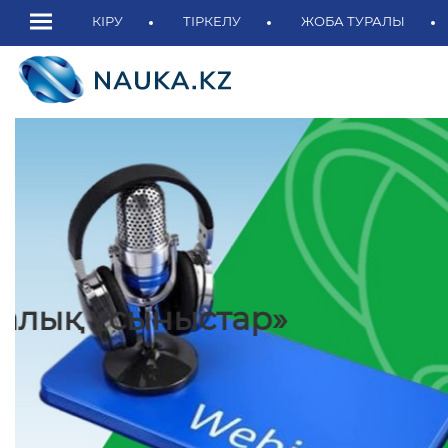
КІРУ
ТІРКЕЛУ
ЖОБА ТУРАЛЫ
Қасым-Жомарт Тоқаев:
«Қазақстан бірте-бірте өңір
және ғылыми-зерттеу хабын
ТОЛЫҒЫРАҚ