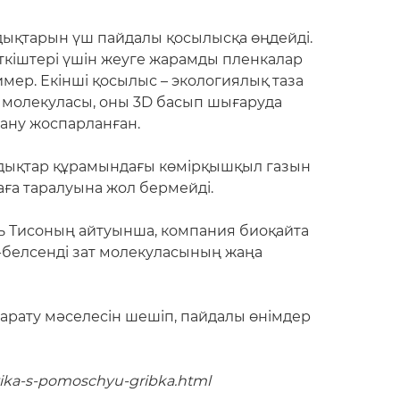
алдықтарын үш пайдалы қосылысқа өңдейді.
гіткіштері үшін жеуге жарамды пленкалар
мер. Екінші қосылыс – экологиялық таза
ы молекуласы, оны 3D басып шығаруда
лану жоспарланған.
лдықтар құрамындағы көмірқышқыл газын
раға таралуына жол бермейді.
ь Тисоның айтуынша, компания биоқайта
ік-белсенді зат молекуласының жаңа
 жарату мәселесін шешіп, пайдалы өнімдер
stika-s-pomoschyu-gribka.html