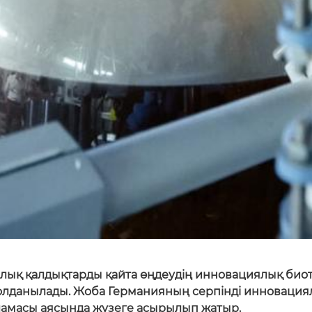
калық қалдықтарды қайта өңдеудің инновациялық био
қолданылады. Жоба Германияның серпінді инновациял
рламасы аясында жүзеге асырылып жатыр.