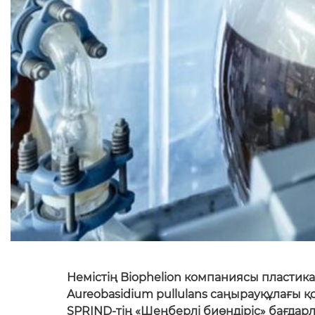
Немістің Biophelion компаниясы пласти
Aureobasidium pullulans саңырауқұлағы 
SPRIND-тің «Шеңберлі биөндіріс» бағда