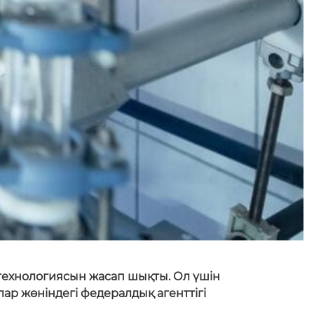
технологиясын жасап шықты. Ол үшін
ар жөніндегі федералдық агенттігі