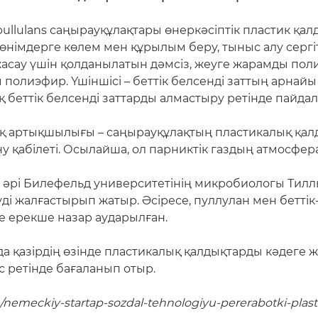
 pullulans саңырауқұлақтары өнеркәсіптік пластик қ
де өнімдерге көлем мен құрылым беру, тыныс алу сер
асау үшін қолданылатын дәмсіз, жеуге жарамды поли
полиэфир. Үшіншісі – беттік белсенді заттың арнай
беттік белсенді заттарды алмастыру ретінде пайда
қ артықшылығы – саңырауқұлақтың пластикалық қа
ану қабілеті. Осылайша, ол парниктік газдың атмосфе
әрі Билефельд университетінің микробиологы Тилл
еуді жалғастырып жатыр. Әсіресе, пуллулан мен бетт
е ерекше назар аударылған.
йда қазірдің өзінде пластикалық қалдықтарды кәдеге
іс ретінде бағаланып отыр.
e/nemeckiy-startap-sozdal-tehnologiyu-pererabotki-pla