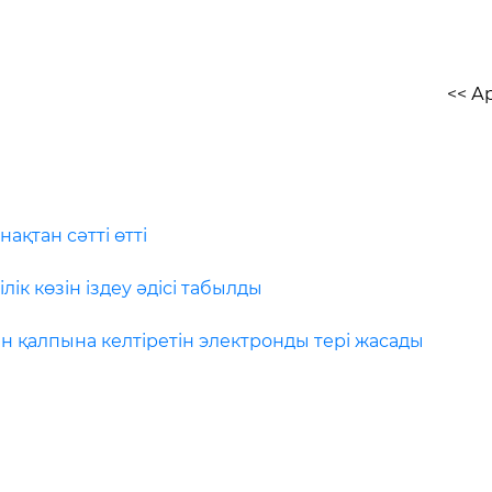
<< А
ақтан сәтті өтті
лік көзін іздеу әдісі табылды
н қалпына келтіретін электронды тері жасады