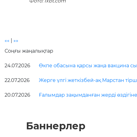
Фото: Ixbt.com
««
|
»»
Соңғы жаңалықтар
24.07.2026
Өкпе обасына қарсы жаңа вакцина сын
22.07.2026
Жерге үлгі жеткізбей-ақ Марстан тірші
20.07.2026
Ғалымдар зақымданған жерді өздігіне
Баннерлер