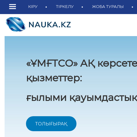
КІРУ
ТІРКЕЛУ
ЖОБА ТУРАЛЫ
«ҰМҒТСО» АҚ көрсете
қызметтер:
ғылыми қауымдастық
ТОЛЫҒЫРАҚ