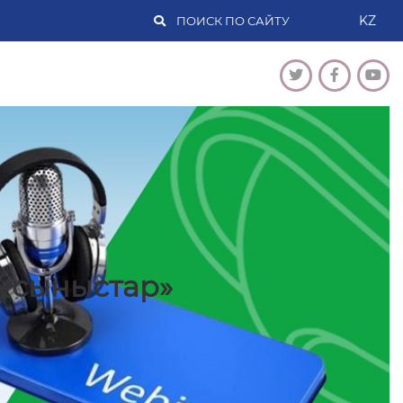
KZ
ұсыныстар»