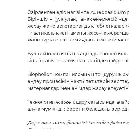
Әзірленген әдіс негізінде Aureobasidium
Біріншісі – пуллулан, тамақ өнеркәсібін
жасау және вегетариандық таблеткалар ж
пластикалық қаптаманы жасауға жарамды 
және тұрмыстық химиядағы синтетикалық 
Бұл технологияның маңызды экологиялы
сіңіріп, оны энергия көзі ретінде пайдал
Biophelion компаниясының теңқұрушысы 
өңдеу процесінің нақты тетіктерін зертт
материалдар мен өнімдер жасау әлеуетін
Технология әлі жетілдіру сатысында, ала
алуға мүмкіндік беретін болашағы зор әд
Дереккөз: https://www.ixbt.com/live/scienc