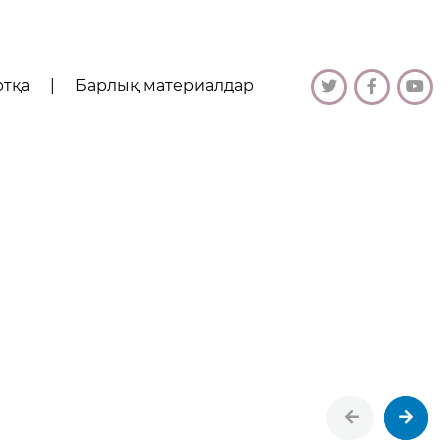
ртқа
|
Барлық материалдар