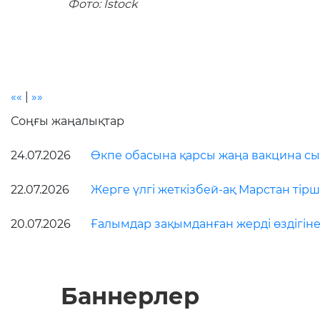
Фото: Istock
««
|
»»
Соңғы жаңалықтар
24.07.2026
Өкпе обасына қарсы жаңа вакцина сын
22.07.2026
Жерге үлгі жеткізбей-ақ Марстан тірші
20.07.2026
Ғалымдар зақымданған жерді өздігіне
Баннерлер