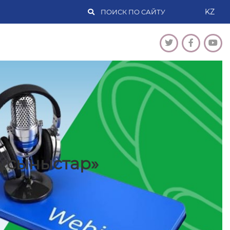
KZ
ұсыныстар»