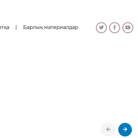
ртқа
|
Барлық материалдар