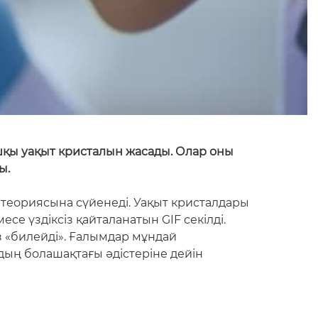
шқы уақыт кристалын жасады. Олар оны
ы.
теориясына сүйенеді. Уақыт кристалдары
е үздіксіз қайталанатын GIF секілді.
з «билейді». Ғалымдар мұндай
дың болашақтағы әдістеріне дейін