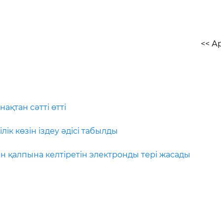
<< А
ақтан сәтті өтті
лік көзін іздеу әдісі табылды
н қалпына келтіретін электронды тері жасады