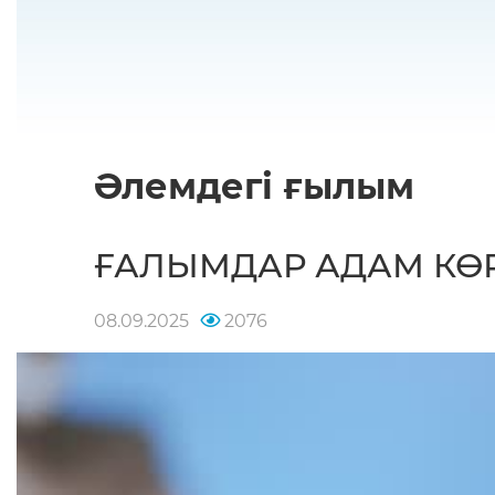
Әлемдегі ғылым
ҒАЛЫМДАР АДАМ КӨ
08.09.2025
2076