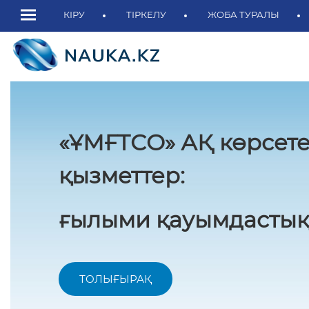
КІРУ
ТІРКЕЛУ
ЖОБА ТУРАЛЫ
«ҰМҒТСО» АҚ көрсете
қызметтер:
ғылыми қауымдастық
ТОЛЫҒЫРАҚ