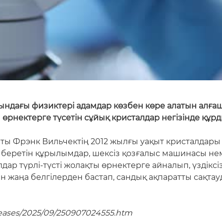
ындағы физиктері адамдар көзбен көре алатын алға
өрнектерге түсетін сұйық кристалдар негізінде құрд
ы Фрэнк Вильчектің 2012 жылғы уақыт кристалдары 
беретін құрылымдар, шексіз қозғалыс машинасы немес
ар түрлі-түсті жолақты өрнектерге айналып, үздіксі
жаңа белгілерден бастап, сандық ақпаратты сақтау
eleases/2025/09/250907024555.htm