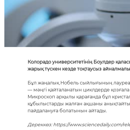
Колорадо университетінің Боулдер қалас
жарық түскен кезде тоқтаусыз айналмалы 
Бұл жаңалық Нобель сыйлығының лауреат
— мәңгі қайталанатын циклдерде қозғала 
Микроскоп арқылы қарағанда бұл кристалд
құбылыстарды жалған ақшаны анықтайтын 
пайдалануға болатынын айтады.
Дереккөз: https://www.sciencedaily.com/r