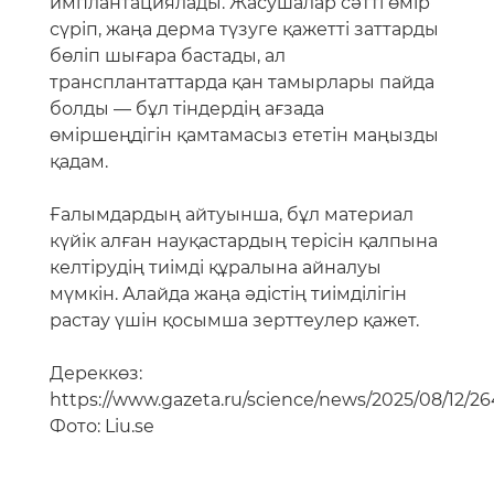
имплантациялады. Жасушалар сәтті өмір
сүріп, жаңа дерма түзуге қажетті заттарды
бөліп шығара бастады, ал
трансплантаттарда қан тамырлары пайда
болды — бұл тіндердің ағзада
өміршеңдігін қамтамасыз ететін маңызды
қадам.
Ғалымдардың айтуынша, бұл материал
күйік алған науқастардың терісін қалпына
келтірудің тиімді құралына айналуы
мүмкін. Алайда жаңа әдістің тиімділігін
растау үшін қосымша зерттеулер қажет.
Дереккөз:
https://www.gazeta.ru/science/news/2025/08/12/2
Фото: Liu.se