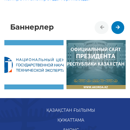
Баннерлер
ҚАЗАҚСТАН ҒЫЛЫМЫ
ҚҰЖАТТАМА