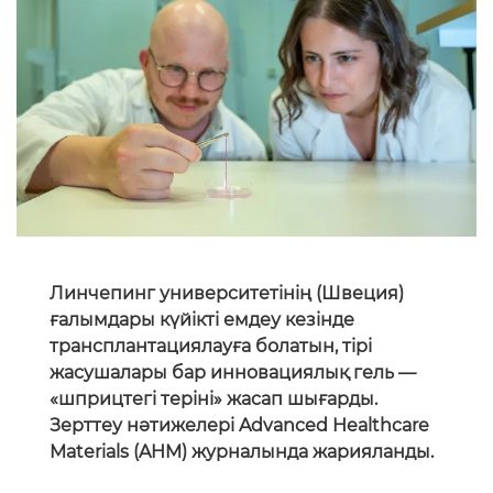
Линчепинг университетінің (Швеция)
ғалымдары күйікті емдеу кезінде
трансплантациялауға болатын, тірі
жасушалары бар инновациялық гель —
«шприцтегі теріні» жасап шығарды.
Зерттеу нәтижелері Advanced Healthcare
Materials (AHM) журналында жарияланды.