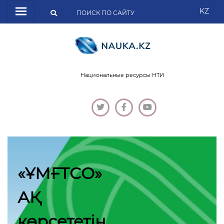
KZ
Национальные ресурсы НТИ
«ҰМҒТСО»
АҚ
көрсететін