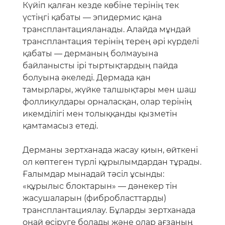
Күйіп қалған кезде көбіне терінің тек
үстіңгі қабаты — эпидермис қана
трансплантацияланады. Алайда мұндай
трансплантация терінің терең әрі күрделі
қабаты — дерманың болмауына
байланысты ірі тыртықтардың пайда
болуына әкеледі. Дермада қан
тамырлары, жүйке талшықтары мен шаш
фолликулдары орналасқан, олар терінің
икемділігі мен толыққанды қызметін
қамтамасыз етеді.
Дерманы зертханада жасау қиын, өйткені
ол көптеген түрлі құрылымдардан тұрады.
Ғалымдар мынадай тәсіл ұсынды:
«құрылыс блоктарын» — дәнекер тін
жасушаларын (фибробласттарды)
трансплантациялау. Бұларды зертханада
оңай өсіруге болады және олар ағзаның