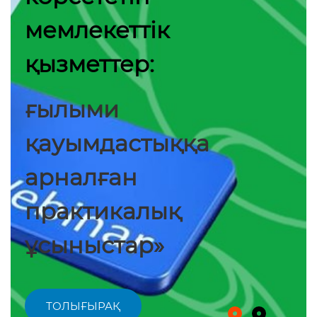
мемлекеттік
қызметтер:
ғылыми
қауымдастыққа
арналған
практикалық
ұсыныстар»
ТОЛЫҒЫРАҚ