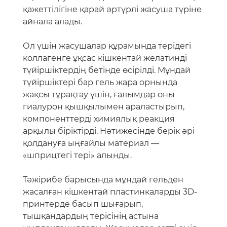
қажеттілігіне қарай әртүрлі жасуша түріне
айнала алады.
Ол үшін жасушалар құрамында терідегі
коллагенге ұқсас кішкентай желатинді
түйіршіктердің бетінде өсірілді. Мұндай
түйіршіктері бар гель жара орнында
жақсы тұрақтау үшін, ғалымдар оны
гиалурон қышқылымен араластырып,
компоненттерді химиялық реакция
арқылы біріктірді. Нәтижесінде берік әрі
қолдануға ыңғайлы материал —
«шприцтегі тері» алынды.
Тәжірибе барысында мұндай гельден
жасалған кішкентай пластинкаларды 3D-
принтерде басып шығарып,
тышқандардың терісінің астына