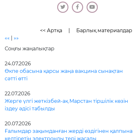
<< Артқа
|
Барлық материалдар
««
|
»»
Соңғы жаңалықтар
24.07.2026
Өкпе обасына қарсы жаңа вакцина сынақтан
сәтті өтті
22.07.2026
Жерге үлгі жеткізбей-ақ Марстан тіршілік көзін
іздеу әдісі табылды
20.07.2026
Ғалымдар зақымданған жерді өздігінен қалпына
келтіретін электронды тері жасады